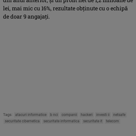
lei, mai mic cu 16%, rezultate obţinute cu o echipă
de doar 9 angajaţi.
Tags:
atacuri informatice
b nci
companii
hackeri
investi ii
netsafe
securitate cibernetica
securitate informatica
securitate it
telecom