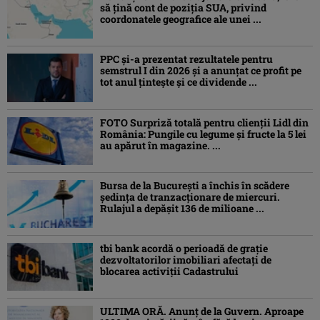
să țină cont de poziția SUA, privind
coordonatele geografice ale unei ...
PPC și-a prezentat rezultatele pentru
semstrul I din 2026 și a anunțat ce profit pe
tot anul țintește și ce dividende ...
FOTO Surpriză totală pentru clienții Lidl din
România: Pungile cu legume și fructe la 5 lei
au apărut în magazine. ...
Bursa de la București a închis în scădere
ședința de tranzacționare de miercuri.
Rulajul a depășit 136 de milioane ...
tbi bank acordă o perioadă de grație
dezvoltatorilor imobiliari afectați de
blocarea activiții Cadastrului
ULTIMA ORĂ. Anunț de la Guvern. Aproape