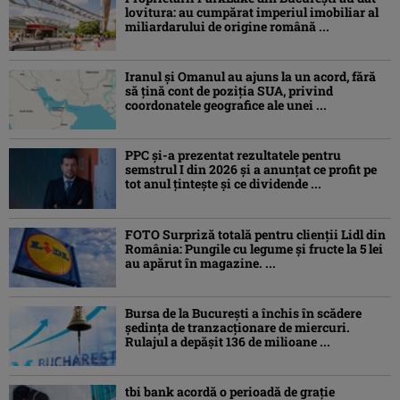
lovitura: au cumpărat imperiul imobiliar al
miliardarului de origine română ...
Iranul și Omanul au ajuns la un acord, fără
să țină cont de poziția SUA, privind
coordonatele geografice ale unei ...
PPC și-a prezentat rezultatele pentru
semstrul I din 2026 și a anunțat ce profit pe
tot anul țintește și ce dividende ...
FOTO Surpriză totală pentru clienții Lidl din
România: Pungile cu legume și fructe la 5 lei
au apărut în magazine. ...
Bursa de la București a închis în scădere
ședința de tranzacționare de miercuri.
Rulajul a depășit 136 de milioane ...
tbi bank acordă o perioadă de grație