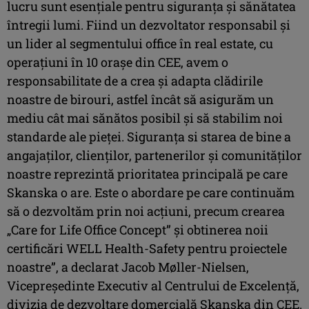
lucru sunt esențiale pentru siguranța și sănătatea
întregii lumi. Fiind un dezvoltator responsabil și
un lider al segmentului office în real estate, cu
operațiuni în 10 orașe din CEE, avem o
responsabilitate de a crea și adapta clădirile
noastre de birouri, astfel încât să asigurăm un
mediu cât mai sănătos posibil și să stabilim noi
standarde ale pieței. Siguranța si starea de bine a
angajaților, clienților, partenerilor și comunităților
noastre reprezintă prioritatea principală pe care
Skanska o are. Este o abordare pe care continuăm
să o dezvoltăm prin noi acțiuni, precum crearea
„Care for Life Office Concept” și obtinerea noii
certificări WELL Health-Safety pentru proiectele
noastre”, a declarat Jacob Møller-Nielsen,
Vicepreședinte Executiv al Centrului de Excelență,
divizia de dezvoltare domercială Skanska din CEE.