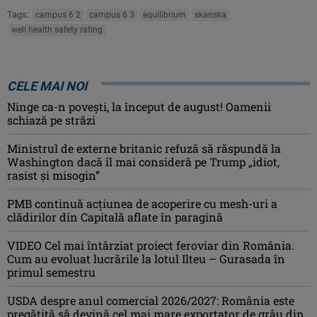
Tags:
campus 6 2
campus 6 3
equilibrium
skanska
well health safety rating
CELE MAI NOI
Ninge ca-n povești, la început de august! Oamenii
schiază pe străzi
Ministrul de externe britanic refuză să răspundă la
Washington dacă îl mai consideră pe Trump „idiot,
rasist şi misogin”
PMB continuă acțiunea de acoperire cu mesh-uri a
clădirilor din Capitală aflate în paragină
VIDEO Cel mai întârziat proiect feroviar din România.
Cum au evoluat lucrările la lotul Ilteu – Gurasada în
primul semestru
USDA despre anul comercial 2026/2027: România este
pregătită să devină cel mai mare exportator de grâu din