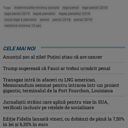
Tags:
indemnizatie minima sociala
lege pensii
lege pensii 2018
lege pensii 2019
legea pensiilor
legea pensiilor 2018
noua lege a pensiilor
pensii
pensii 2018
pensii 2019
vechime minima 15 ani
CELE MAI NOI
Anunţul şoc al zilei! Puţini ştiau că are cancer
Trump sugerează că Fauci ar trebui urmărit penal
Transgaz intră în afaceri cu LNG american.
Memorandum semnat pentru intrarea într-un proiect
gigantic, terminalul de la Port Fourchon, Louisiana
Jurnaliştii străini care aplică pentru vize în SUA,
verificați inclusiv pe rețelele de socializare
Ediţie Fidelis lansată vineri, cu dobânzi de până la 7,50%
în lei şi 6,30% în euro