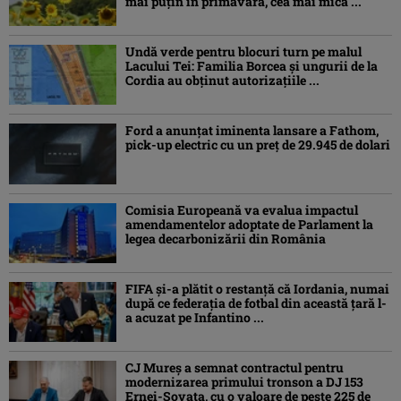
mai puțin în primăvară, cea mai mică ...
Undă verde pentru blocuri turn pe malul
Lacului Tei: Familia Borcea și ungurii de la
Cordia au obținut autorizațiile ...
Ford a anunțat iminenta lansare a Fathom,
pick-up electric cu un preț de 29.945 de dolari
Comisia Europeană va evalua impactul
amendamentelor adoptate de Parlament la
legea decarbonizării din România
FIFA și-a plătit o restanță că Iordania, numai
după ce federația de fotbal din această țară l-
a acuzat pe Infantino ...
CJ Mureș a semnat contractul pentru
modernizarea primului tronson a DJ 153
Ernei-Sovata, cu o valoare de peste 225 de