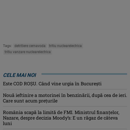
Tags:
detritiere cernavoda
tritiu nuclearelectrica
tritiu vanzare nuclearelectrica
CELE MAI NOI
Este COD ROŞU. Când vine urgia în Bucureşti
Nouă ieftinire a motorinei în benzinării, după cea de ieri.
Care sunt acum prețurile
România scapă la limită de FMI. Ministrul finanțelor,
Nazare, despre decizia Moody’s: E un răgaz de câteva
luni