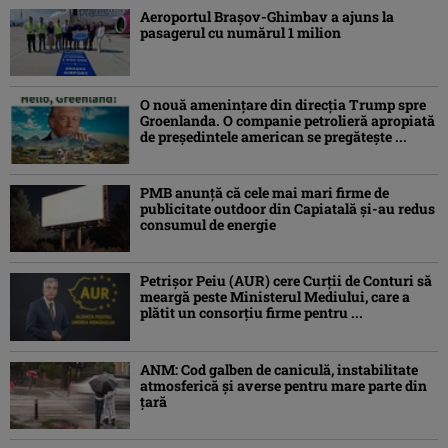
Aeroportul Brașov-Ghimbav a ajuns la
pasagerul cu numărul 1 milion
O nouă amenințare din direcția Trump spre
Groenlanda. O companie petrolieră apropiată
de președintele american se pregătește ...
PMB anunță că cele mai mari firme de
publicitate outdoor din Capiatală și-au redus
consumul de energie
Petrişor Peiu (AUR) cere Curții de Conturi să
meargă peste Ministerul Mediului, care a
plătit un consorţiu firme pentru ...
ANM: Cod galben de caniculă, instabilitate
atmosferică și averse pentru mare parte din
țară