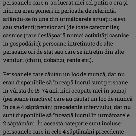
persoanele care n-au lucrat nici cel puţin o oră şi
nici nu erau şomeri în perioada de referinţă,
aflându-se în una din următoarele situaţii: elevi
sau studenţi; pensionari (de toate categoriile);
casnice (care desfăşoară numai activităţi casnice
în gospodărie); persoane întreţinute de alte
persoane ori de stat sau care se întreţin din alte
venituri (chirii, dobânzi, rente etc.).
Persoanele care căutau un loc de muncă, dar nu
erau disponibile să înceapă lucrul sunt persoane
în vârstă de 15-74 ani, nici ocupate nici în şomaj
(persoane inactive) care au căutat un loc de muncă
în cele 4 săptămâni precedente interviului, dar nu
sunt disponibile să înceapă lucrul în următoarele
2 săptămâni. În această categorie sunt incluse:
persoanele care în cele 4 săptămâni precedente