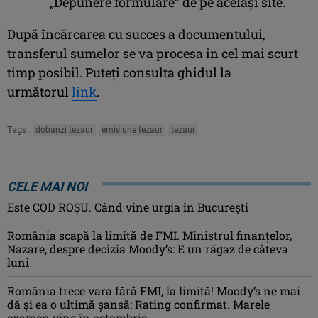
„Depunere formulare” de pe același site.
După încărcarea cu succes a documentului,
transferul sumelor se va procesa în cel mai scurt
timp posibil. Puteți consulta ghidul la
următorul
link
.
Tags:
dobanzi tezaur
emisiune tezaur
tezaur
CELE MAI NOI
Este COD ROŞU. Când vine urgia în Bucureşti
România scapă la limită de FMI. Ministrul finanțelor,
Nazare, despre decizia Moody’s: E un răgaz de câteva
luni
România trece vara fără FMI, la limită! Moody’s ne mai
dă și ea o ultimă șansă: Rating confirmat. Marele
examen vine în octombrie