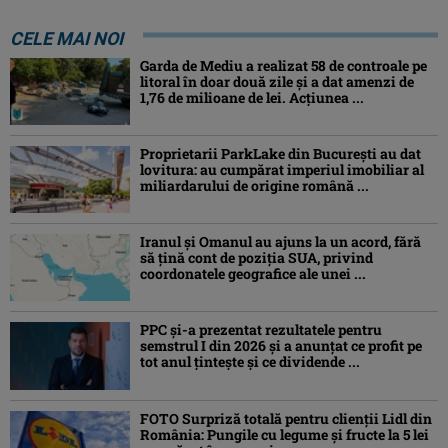
CELE MAI NOI
Garda de Mediu a realizat 58 de controale pe
litoral în doar două zile și a dat amenzi de
1,76 de milioane de lei. Acțiunea ...
Proprietarii ParkLake din București au dat
lovitura: au cumpărat imperiul imobiliar al
miliardarului de origine română ...
Iranul și Omanul au ajuns la un acord, fără
să țină cont de poziția SUA, privind
coordonatele geografice ale unei ...
PPC și-a prezentat rezultatele pentru
semstrul I din 2026 și a anunțat ce profit pe
tot anul țintește și ce dividende ...
FOTO Surpriză totală pentru clienții Lidl din
România: Pungile cu legume și fructe la 5 lei