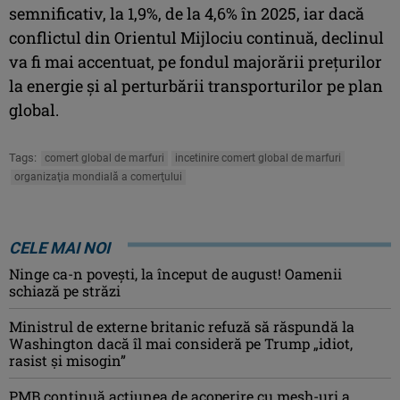
semnificativ, la 1,9%, de la 4,6% în 2025, iar dacă
conflictul din Orientul Mijlociu continuă, declinul
va fi mai accentuat, pe fondul majorării preţurilor
la energie şi al perturbării transporturilor pe plan
global.
Tags:
comert global de marfuri
incetinire comert global de marfuri
organizaţia mondială a comerţului
CELE MAI NOI
Ninge ca-n povești, la început de august! Oamenii
schiază pe străzi
Ministrul de externe britanic refuză să răspundă la
Washington dacă îl mai consideră pe Trump „idiot,
rasist şi misogin”
PMB continuă acțiunea de acoperire cu mesh-uri a