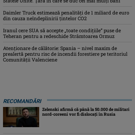
Statele Unite. Țara în care se duc cei mai mulți bani
Daimler Truck estimează penalități de 1 miliard de euro
din cauza neîndeplinirii țintelor CO2
Iranul cere SUA să accepte „toate condiţiile” puse de
Teheran pentru a redeschide Strâmtoarea Ormuz
Atenţionare de călătorie: Spania – nivel maxim de
prealertă pentru risc de incendii forestiere pe teritoriul
Comunităţii Valenciene
RECOMANDĂRI
Zelenski afirmă că până la 50.000 de militari
nord-coreeni vor fi dislocaţi în Rusia