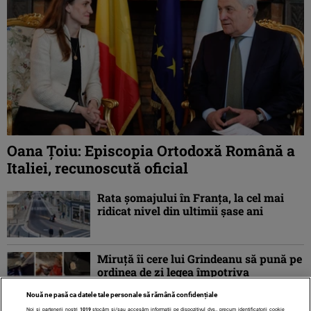
Oana Ţoiu: Episcopia Ortodoxă Română a
Italiei, recunoscută oficial
Rata şomajului în Franța, la cel mai
ridicat nivel din ultimii şase ani
Miruţă îi cere lui Grindeanu să pună pe
ordinea de zi legea împotriva
dezinformării, după atacul asupra
Nouă ne pasă ca datele tale personale să rămână confidențiale
ambulanței ...
Noi și partenerii noștri
1019
stocăm și/sau accesăm informații pe dispozitivul dvs., precum identificatorii cookie