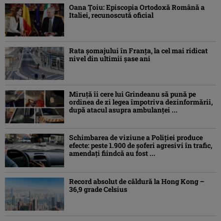
Oana Ţoiu: Episcopia Ortodoxă Română a
Italiei, recunoscută oficial
Rata şomajului în Franța, la cel mai ridicat
nivel din ultimii şase ani
Miruţă îi cere lui Grindeanu să pună pe
ordinea de zi legea împotriva dezinformării,
după atacul asupra ambulanței ...
Schimbarea de viziune a Poliţiei produce
efecte: peste 1.900 de şoferi agresivi în trafic,
amendaţi fiindcă au fost ...
Record absolut de căldură la Hong Kong –
36,9 grade Celsius