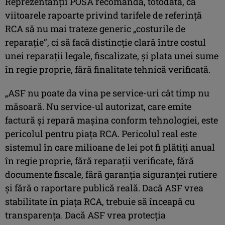
Reprezentanţii POSA recomandă, totodată, ca
viitoarele rapoarte privind tarifele de referinţă
RCA să nu mai trateze generic „costurile de
reparaţie”, ci să facă distincţie clară între costul
unei reparaţii legale, fiscalizate, şi plata unei sume
în regie proprie, fără finalitate tehnică verificată.
„ASF nu poate da vina pe service-uri cât timp nu
măsoară. Nu service-ul autorizat, care emite
factură şi repară maşina conform tehnologiei, este
pericolul pentru piaţa RCA. Pericolul real este
sistemul în care milioane de lei pot fi plătiţi anual
în regie proprie, fără reparaţii verificate, fără
documente fiscale, fără garanţia siguranţei rutiere
şi fără o raportare publică reală. Dacă ASF vrea
stabilitate în piaţa RCA, trebuie să înceapă cu
transparenţa. Dacă ASF vrea protecţia