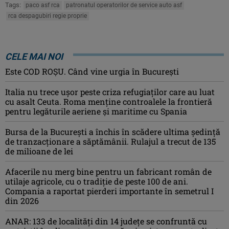
Tags:
paco asf rca
patronatul operatorilor de service auto asf
rca despagubiri regie proprie
CELE MAI NOI
Este COD ROŞU. Când vine urgia în Bucureşti
Italia nu trece ușor peste criza refugiaților care au luat
cu asalt Ceuta. Roma menține controalele la frontieră
pentru legăturile aeriene și maritime cu Spania
Bursa de la București a închis în scădere ultima ședință
de tranzacționare a săptămânii. Rulajul a trecut de 135
de milioane de lei
Afacerile nu merg bine pentru un fabricant român de
utilaje agricole, cu o tradiție de peste 100 de ani.
Compania a raportat pierderi importante în semetrul I
din 2026
ANAR: 133 de localități din 14 județe se confruntă cu