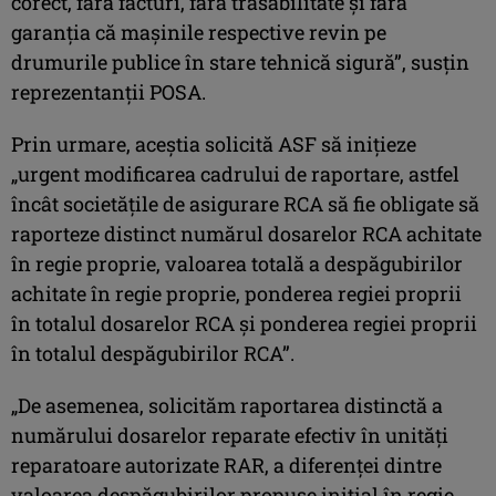
corect, fără facturi, fără trasabilitate şi fără
garanţia că maşinile respective revin pe
drumurile publice în stare tehnică sigură”, susţin
reprezentanţii POSA.
Prin urmare, aceştia solicită ASF să iniţieze
„urgent modificarea cadrului de raportare, astfel
încât societăţile de asigurare RCA să fie obligate să
raporteze distinct numărul dosarelor RCA achitate
în regie proprie, valoarea totală a despăgubirilor
achitate în regie proprie, ponderea regiei proprii
în totalul dosarelor RCA şi ponderea regiei proprii
în totalul despăgubirilor RCA”.
„De asemenea, solicităm raportarea distinctă a
numărului dosarelor reparate efectiv în unităţi
reparatoare autorizate RAR, a diferenţei dintre
valoarea despăgubirilor propuse iniţial în regie