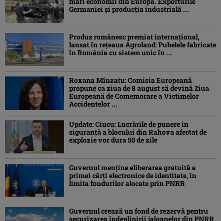
mari economii din Europa. Exporturile
Germaniei și producția industrială ...
Produs românesc premiat internațional,
lansat în rețeaua Agroland: Pubelele fabricate
în România cu sistem unic în ...
Roxana Mînzatu: Comisia Europeană
propune ca ziua de 8 august să devină Ziua
Europeană de Comemorare a Victimelor
Accidentelor ...
Update: Ciucu: Lucrările de punere în
siguranță a blocului din Rahova afectat de
explozie vor dura 50 de zile
Guvernul menține eliberarea gratuită a
primei cărţi electronice de identitate, în
limita fondurilor alocate prin PNRR
Guvernul crează un fond de rezervă pentru
securizarea îndeplinirii jaloanelor din PNRR