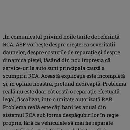
„În comunicatul privind noile tarife de referinţă
RCA, ASF vorbeşte despre creşterea severităţii
daunelor, despre costurile de reparaţie şi despre
dinamica pieţei, lăsând din nou impresia că
service-urile auto sunt principala cauză a
scumpirii RCA. Această explicaţie este incompletă
şi, în opinia noastră, profund nedreaptă. Problema
reală nu este doar cât costă o reparaţie efectuată
legal, fiscalizat, într-o unitate autorizată RAR.
Problema reală este câţi bani ies anual din
sistemul RCA sub forma despăgubirilor în regie
proprie, fără ca vehiculele să mai fie reparate