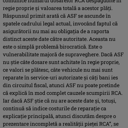
comunice numărul dosarelor RCA despăgubite în
regie proprie şi valoarea totală a acestor plăţi.
Răspunsul primit arată că ASF se ascunde în
spatele cadrului legal actual, invocând faptul că
asigurătorii nu mai au obligaţia de a raporta
distinct aceste date către autoritate. Aceasta nu
este o simplă problemă birocratică. Este o
vulnerabilitate majoră de supraveghere. Dacă ASF
nu ştie câte dosare sunt achitate în regie proprie,
ce valori se plătesc, câte vehicule nu mai sunt
reparate în service-uri autorizate şi câţi bani ies
din circuitul fiscal, atunci ASF nu poate pretinde
că explică în mod complet cauzele scumpirii RCA.
Iar dacă ASF ştie că nu are aceste date şi, totuşi,
continuă să indice costurile de reparaţie ca
explicaţie principală, atunci discutăm despre o
prezentare incompletă a realităţii pieţei RCA”, se