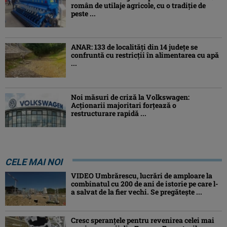
român de utilaje agricole, cu o tradiție de
peste ...
ANAR: 133 de localități din 14 județe se
confruntă cu restricții în alimentarea cu apă
...
Noi măsuri de criză la Volkswagen:
Acționarii majoritari forțează o
restructurare rapidă ...
CELE MAI NOI
VIDEO Umbrărescu, lucrări de amploare la
combinatul cu 200 de ani de istorie pe care l-
a salvat de la fier vechi. Se pregătește ...
Cresc speranțele pentru revenirea celei mai