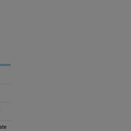
n
ate