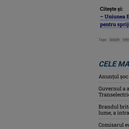
Citește și:
– Uniunea E
pentru spri
Tags:
bosch
inf
CELE MA
Anunţul şoc a
Guvernul a a
Transelectri
Brandul brit
lume, a intr
Comisarul e