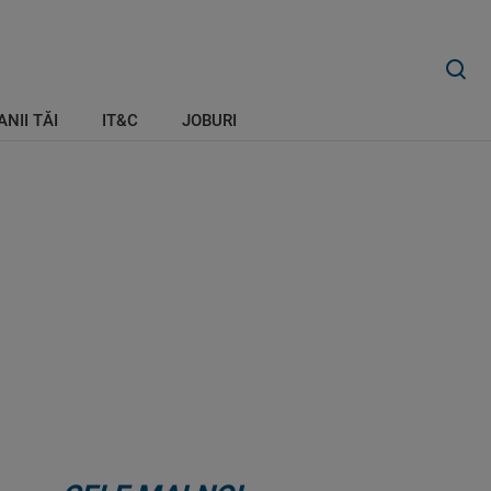
ANII TĂI
IT&C
JOBURI