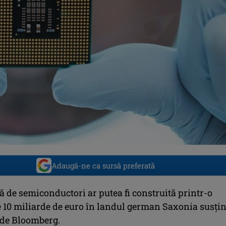
Adaugă-ne ca sursă preferată
 de semiconductori ar putea fi construită printr-o
de 10 miliarde de euro în landul german Saxonia susți
e de Bloomberg.