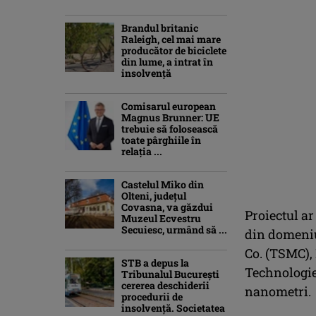
Brandul britanic
Raleigh, cel mai mare
producător de biciclete
din lume, a intrat în
insolvență
Comisarul european
Magnus Brunner: UE
trebuie să folosească
toate pârghiile în
relația ...
Castelul Miko din
Olteni, județul
Covasna, va găzdui
Proiectul ar
Muzeul Ecvestru
Secuiesc, urmând să ...
din domeni
Co. (TSMC),
STB a depus la
Technologies
Tribunalul București
cererea deschiderii
nanometri.
procedurii de
insolvență. Societatea