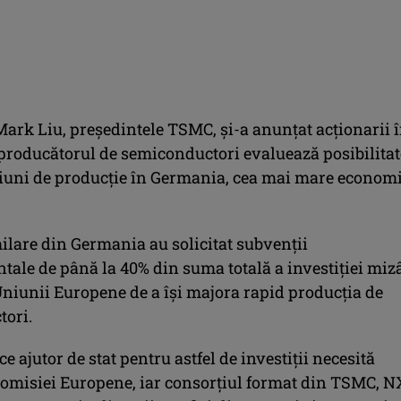
Mark Liu, președintele TSMC, și-a anunțat acționarii 
 producătorul de semiconductori evaluează posibilita
iuni de producție în Germania, cea mai mare econom
ilare din Germania au solicitat subvenții
ale de până la 40% din suma totală a investiției mi
Uniunii Europene de a își majora rapid producția de
ori.
ice ajutor de stat pentru astfel de investiții necesită
omisiei Europene, iar consorțiul format din TSMC, N