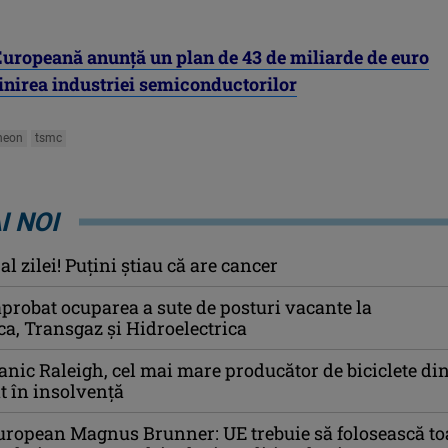
uropeană anunță un plan de 43 de miliarde de euro
jinirea industriei semiconductorilor
ineon
tsmc
I NOI
l zilei! Puţini ştiau că are cancer
probat ocuparea a sute de posturi vacante la
ca, Transgaz și Hidroelectrica
anic Raleigh, cel mai mare producător de biciclete di
at în insolvență
uropean Magnus Brunner: UE trebuie să folosească to