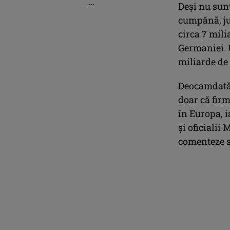
...
Deși nu sunt
cumpănă, jur
circa 7 mili
Germaniei. U
miliarde de 
Deocamdată,
doar că firm
în Europa, i
și oficialii
comenteze s