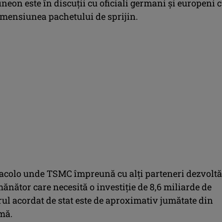
ineon este în discuții cu oficiali germani și europeni 
dimensiunea pachetului de sprijin.
 acolo unde TSMC împreună cu alți parteneri dezvolt
ănător care necesită o investiție de 8,6 miliarde de
rul acordat de stat este de aproximativ jumătate din
mă.