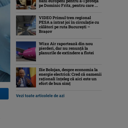
bani europeni pentru a-l proteja
pe Dominic Fritz, pentru care ...
VIDEO Primul tren regional
PESA a intrat joi în circulație cu
călători pe ruta București –
Brașov
Wizz Air raportează din nou
pierderi, dar nu renunță la
planurile de extindere a flotei
Ilie Bolojan, despre economia la
energie electrică: Cred că oamenii
raţionali înţeleg că aici este un
efort de bun simţ
Vezi toate articolele de azi
n