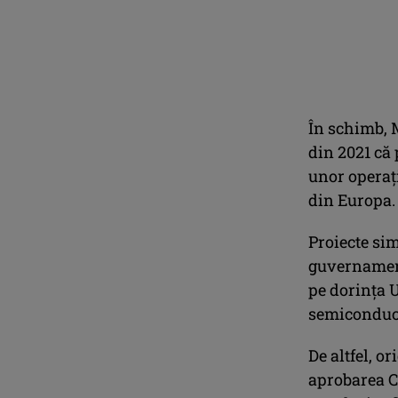
În schimb, 
din 2021 că
unor operaț
din Europa.
Proiecte sim
guvernament
pe dorința 
semiconduct
De altfel, or
aprobarea C