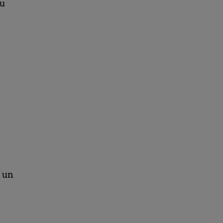
cu
ă un