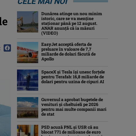
CELE MAI NOI
Dunărea atinge un nou minim
de
istoric, care se va menține
staționar până pe 12 august.
ANAR anunță că ia măsuri
(VIDEO)
EasyJet acceptă oferta de
:
preluare în valoare de 7,7
miliarde de dolari făcută de
Apollo
SpaceX și Tesla își unesc forțele
pentru Terafab: 16,8 miliarde de
dolari pentru uzina de cipuri AI
Guvernul a aprobat bugetele de
venituri și cheltuieli pe 2026
pentru mai multe companii mari
de stat
PSD acuză PNL și USR că au
blocat 771 de milioane de euro