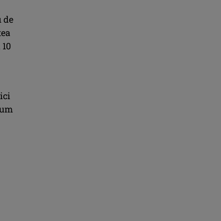
i de
tea
 10
ici
ecum