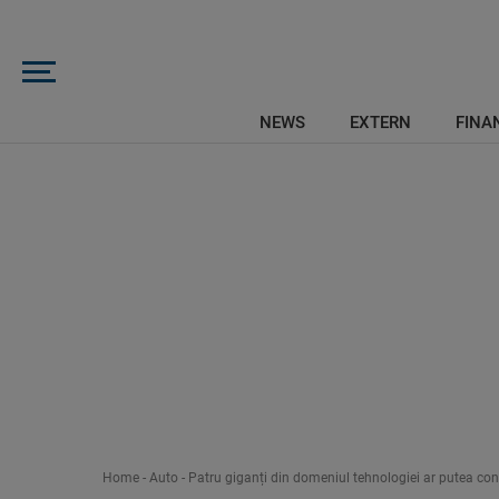
NEWS
EXTERN
FINAN
Home
-
Auto
-
Patru giganți din domeniul tehnologiei ar putea co