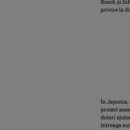
Bosch și Inf
privire la 
În Japonia,
proiect asem
dolari ajuto
întreaga su