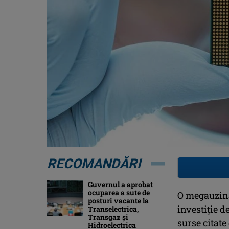
RECOMANDĂRI
Guvernul a aprobat
ocuparea a sute de
O megauzină
posturi vacante la
investiție 
Transelectrica,
Transgaz și
surse citat
Hidroelectrica