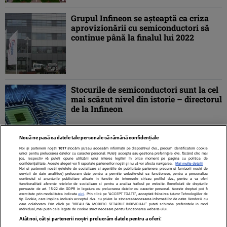
Grupul Infineon se așteaptă ca criza
aprovizionării cu semiconductori să
continue până la finalul lui 2022
Stocurile de semiconductori sunt la cel
mai scăzut nivel din istorie – directorul
de la Infineon
Nouă ne pasă ca datele tale personale să rămână confidențiale
Noi și partenerii noștri
1017
stocăm și/sau accesăm informații pe dispozitivul dvs., precum identificatorii cookie
unici pentru prelucrarea datelor cu caracter personal. Puteți accepta sau gestiona preferințele dvs. făcând clic mai
jos, respectiv vă puteți opune utilizării unui interes legitim în orice moment pe pagina cu politica de
confidențialitate. Aceste alegeri vor fi raportate partenerilor noștri și nu vă vor afecta navigarea.
Mai multe detalii
Noi si partenerii nostri (retelele de socializare si agentiile de publicitate partenere, precum si furnizorii nostri de
servicii de date analitice) prelucram date pentru a permite website-ului sa functioneze, pentru a personaliza
continutul si anunturile publicitare afisate in functie de interesele si/sau profilul dvs., pentru a va oferi
functionalitati aferente retelelor de socializare si pentru a analiza traficul pe website. Beneficiati de drepturile
prevazute de art. 15-22 din GDPR in legatura cu prelucrarea datelor cu caracter personal. Aceste drepturi pot fi
exercitate prin modalitatea indicata
aici
. Prin click pe “ACCEPT TOATE”, acceptati folosirea tuturor Tehnologiilor de
tip Cookie, care implica inclusiv acceptul dvs. cu privire la stocarea/accesarea informatiilor de catre Vendor-ii cu
care colaboram. Prin click pe “VREAU SA MODIFIC SETARILE INDIVIDUAL” puteti schimba preferintele in mod
individual, mai putin cele legate de cookie strict necesare pentru functionarea website-ului.
Atât noi, cât și partenerii noștri prelucrăm datele pentru a oferi: