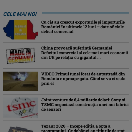
CELE MAI NOI
Cu cât au crescut exporturile şi importurile
României în ultimele 12 luni – date oficiale
deficit comercial
China provoacă suferinţă Germaniei –
Deficitul comercial al cele mai mari economii
din UE pe relaţia cu gigantul ...
VIDEO Primul tunel forat de autostradă din
România e aproape gata. Când se va circula
prin el
Joint venture de 6,4 miliarde dolari: Sony și
TSMC negociază construcția unei noi fabrici
de senzori
Tezaur 2026 – Începe ediţia a opta a
programului. Ce dobânzi au titlurile de stat