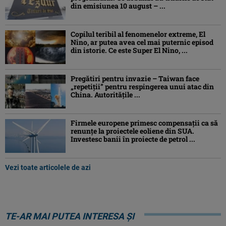
din emisiunea 10 august – ...
Copilul teribil al fenomenelor extreme, El
Nino, ar putea avea cel mai puternic episod
din istorie. Ce este Super El Nino, ...
Pregătiri pentru invazie – Taiwan face
„repetiţii” pentru respingerea unui atac din
China. Autoritățile ...
Firmele europene primesc compensații ca să
renunțe la proiectele eoliene din SUA.
Investesc banii în proiecte de petrol ...
Vezi toate articolele de azi
TE-AR MAI PUTEA INTERESA ȘI