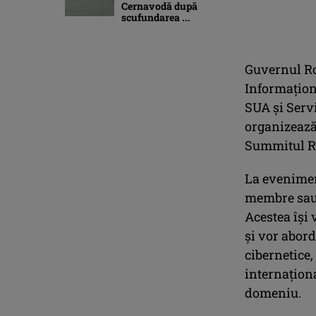
Cernavodă după
scufundarea ...
Guvernul Ro
Informaţion
SUA şi Serv
organizează,
Summitul Re
La eveniment
membre sau
Acestea îşi 
şi vor abord
cibernetice,
internaţiona
domeniu.