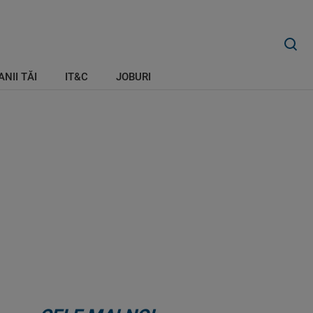
ANII TĂI
IT&C
JOBURI