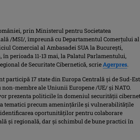
mâniei, prin Ministerul pentru Societatea
ală /MSI/, împreună cu Departamentul Comerţului al
iciul Comercial al Ambasadei SUA la Bucureşti,
 în perioada 11-13 mai, la Palatul Parlamentului,
gional de Securitate Cibernetică, scrie
Agerpres
.
 participă 17 state din Europa Centrală şi de Sud-Est
 non-membre ale Uniunii Europene /UE/ şi NATO.
vor prezenta politicile în domeniul securităţii ciberne
a tematici precum ameninţările şi vulnerabilităţile
 identificarea oportunităţilor pentru colaborare
lă şi regională, dar şi schimbul de bune practici în