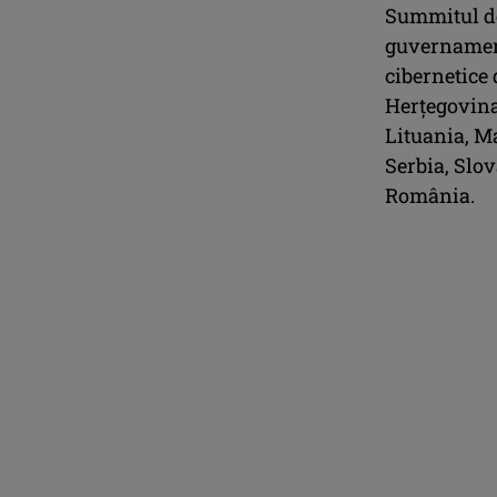
Summitul de 
guvernament
cibernetice 
Herţegovina,
Lituania, M
Serbia, Slov
România.