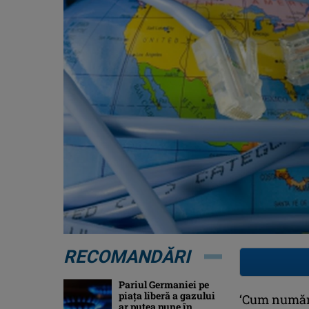
RECOMANDĂRI
Pariul Germaniei pe
piaţa liberă a gazului
‘Cum număru
ar putea pune în