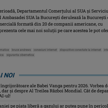
perioadă, Departamentul Comerţului al SUA şi Serviciu
l Ambasadei SUA la Bucureşti derulează la Bucureşti 
ercială formată din 20 de companii americane, cu
prezenta cele mai noi soluţii pe care acestea le pot ofe
.
rmatice
bruce andrews
conexiuni internet
dispozitive conectate la internet
int
ica
siguranta cibernetica
I NOI
 îngrijorătoare ale Babei Vanga pentru 2026. Vorbea d
i, dar și despre Al Treilea Război Mondial. Cât de depa
AI-ul!
niei pe piaţa liberă a gazului ar putea pune în perico