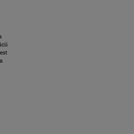
a
icii
est
 a