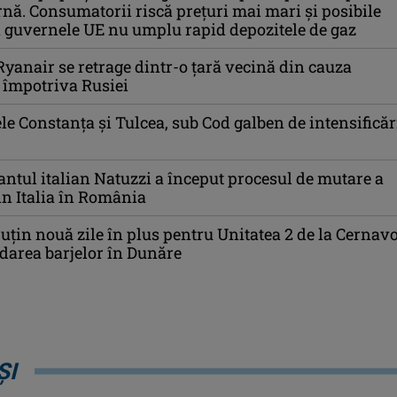
rnă. Consumatorii riscă preţuri mai mari şi posibile
 guvernele UE nu umplu rapid depozitele de gaz
 Ryanair se retrage dintr-o țară vecină din cauza
 împotriva Rusiei
e Constanţa şi Tulcea, sub Cod galben de intensificăr
igantul italian Natuzzi a început procesul de mutare a
in Italia în România
puțin nouă zile în plus pentru Unitatea 2 de la Cernav
darea barjelor în Dunăre
ȘI