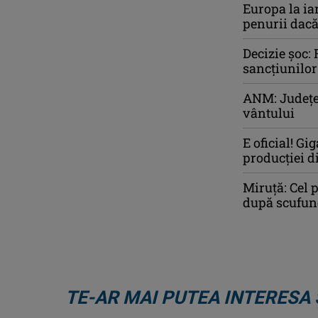
Europa la ia
penurii dacă
Decizie șoc:
sancțiunilor
ANM: Judeţel
vântului
E oficial! G
producției d
Miruță: Cel 
după scufun
TE-AR MAI PUTEA INTERESA 