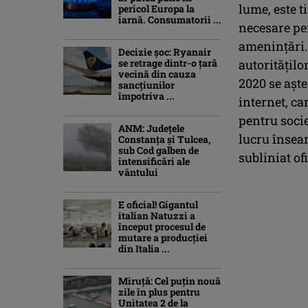
lume, este t
pericol Europa la
iarnă. Consumatorii ...
necesare pen
ameninţări. 
Decizie șoc: Ryanair
se retrage dintr-o țară
autorităţilo
vecină din cauza
2020 se aşte
sancțiunilor
împotriva ...
internet, ca
pentru socie
ANM: Judeţele
lucru înseam
Constanţa şi Tulcea,
sub Cod galben de
subliniat of
intensificări ale
vântului
E oficial! Gigantul
italian Natuzzi a
început procesul de
mutare a producției
din Italia ...
Miruță: Cel puțin nouă
zile în plus pentru
Unitatea 2 de la