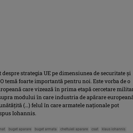
t despre strategia UE pe dimensiunea de securitate şi
 O temă foarte importantă pentru noi. Este vorba de o
uropeană care vizează în prima etapă cercetare milita
supra modului în care industria de apărare european
unătăţită (…) felul în care armatele naţionale pot
 spus Iohannis.
mat
buget aparare
buget armata
cheltuieli aparare
csat
klaus iohannis