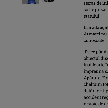
1 milion
retras de in
să fie preze
statului.
El a adăugat
Armatei nu 
cunoscute.
‘De ce până
obiectul dis
luat foarte 
împreună să
Apărare. E c
cheltuim to
dotări de ti
accident reg
nevoie de ac