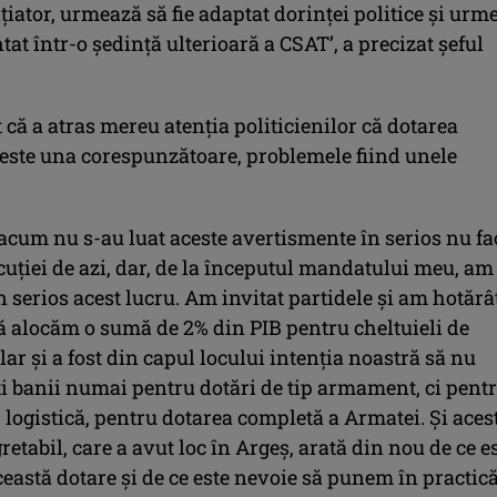
iţiator, urmează să fie adaptat dorinţei politice şi urm
ntat într-o şedinţă ulterioară a CSAT’, a precizat şeful
 că a atras mereu atenţia politicienilor că dotarea
este una corespunzătoare, problemele fiind unele
 acum nu s-au luat aceste avertismente în serios nu fa
cuţiei de azi, dar, de la începutul mandatului meu, am
în serios acest lucru. Am invitat partidele şi am hotărâ
 alocăm o sumă de 2% din PIB pentru cheltuieli de
lar şi a fost din capul locului intenţia noastră să nu
ţi banii numai pentru dotări de tip armament, ci pent
p logistică, pentru dotarea completă a Armatei. Şi aces
retabil, care a avut loc în Argeş, arată din nou de ce e
eastă dotare şi de ce este nevoie să punem în practic