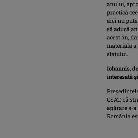
anului, apr
practică cee
aici nu pute
să aducă ati
acest an, d
materială a 
statului.
Iohannis, de
interesată ş
Preşedintele
CSAT, că st
apărare s-a 
România este