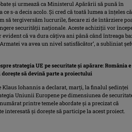
obate şi urmează ca Ministerul Apărării să pună în
a ce s-a decis acolo. Şi cred că toată lumea a înţeles că
m să tergiversăm lucrurile, fiecare zi de întârziere po
ngere securităţii naţionale. Aceste achiziţii vor încep
ar evident că va dura câţiva ani până când întreaga ba
Armatei va avea un nivel satisfăcător’, a subliniat şef
spre strategia UE pe securitate şi apărare: România e
i doreşte să devină parte a proiectului
 Klaus Iohannis a declarat, marţi, la finalul şedinţei
rategia Uniunii Europene pe dimensiunea de securitate
numărat printre temele abordate şi a precizat că
 interesată şi doreşte să participe la acest proiect.