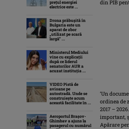
din PIB pen
prețul energiei
electrice este ...
Drona prăbuşită în
Bulgaria este un
aparat de zbor
„utilizat pe scară
largă” ...
Ministerul Mediului
vine cu explicații
după ce liderul
senatorilor AUR a
acuzat instituția ...
VIDEO Pistă de
avioane pe
‘Un document
autostradă. Unde se
construiește acum
ordinea de z
această facilitate în ...
2017 – 2026.
Aeroportul Brașov-
important, 
Ghimbav a ajuns la
Apărare pen
pasagerul cu numărul