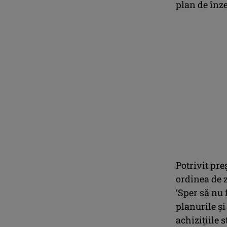
plan de înze
Potrivit pre
ordinea de z
‘Sper să nu 
planurile ş
achiziţiile 