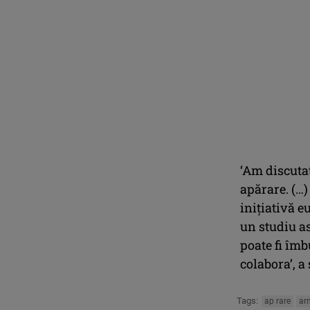
‘Am discuta
apărare. (…)
iniţiativă e
un studiu a
poate fi îmb
colabora’, a
Tags:
ap rare
ar