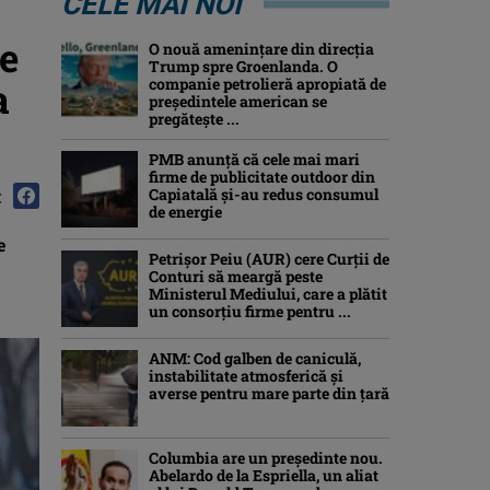
CELE MAI NOI
de
O nouă amenințare din direcția
Trump spre Groenlanda. O
a
companie petrolieră apropiată de
președintele american se
pregătește ...
PMB anunță că cele mai mari
firme de publicitate outdoor din
:
Capiatală și-au redus consumul
de energie
e
Petrişor Peiu (AUR) cere Curții de
Conturi să meargă peste
Ministerul Mediului, care a plătit
un consorţiu firme pentru ...
ANM: Cod galben de caniculă,
instabilitate atmosferică și
averse pentru mare parte din țară
Columbia are un președinte nou.
Abelardo de la Espriella, un aliat