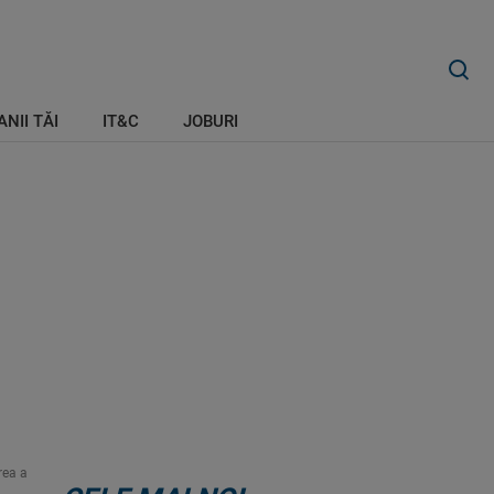
ANII TĂI
IT&C
JOBURI
rea a