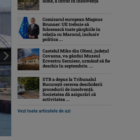
lume, a intrat în insolvență
Comisarul european Magnus
Brunner: UE trebuie să
folosească toate pârghiile în
relația cu Marocul, inclusiv
politica ...
Castelul Miko din Olteni, județul
Covasna, va găzdui Muzeul
Ecvestru Secuiesc, urmând să fie
deschis în septembrie. ...
STB a depus la Tribunalul
București cererea deschiderii
procedurii de insolvență.
Societatea dă asigurări că
activitatea ...
Vezi toate articolele de azi