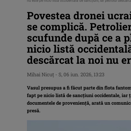
nu este pe nicio listă occidentală de sancțiuni, iar petrolul descărc
Povestea dronei ucra
se complică. Petrolier
scufunde după ce a p
nicio listă occidental
descărcat la noi nu e
Mihai Nicuţ
-
S, 06 iun. 2026, 13:23
Vasul presupus a fi făcut parte din flota fantom
fapt pe nicio listă de sancțiuni occidentale, iar 
documentele de proveniență, arată un comunicat
presă.