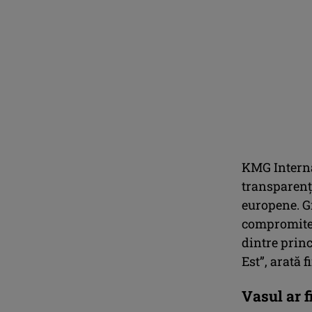
KMG Interna
transparență
europene. Gr
compromite o
dintre prin
Est”, arată f
Vasul ar f