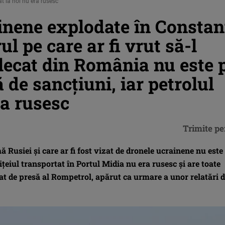
at la noi nu era rusesc
inene explodate în Constan
ul pe care ar fi vrut să-l
lecat din România nu este 
ă de sancțiuni, iar petrolul
ra rusesc
Trimite pe
ă Rusiei și care ar fi fost vizat de dronele ucrainene nu este
țițeiul transportat în Portul Midia nu era rusesc și are toate
 de presă al Rompetrol, apărut ca urmare a unor relatări d