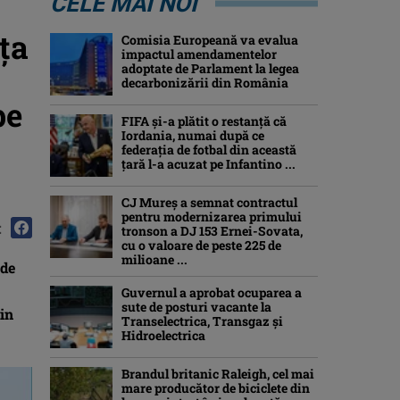
CELE MAI NOI
ța
Comisia Europeană va evalua
impactul amendamentelor
adoptate de Parlament la legea
decarbonizării din România
pe
FIFA și-a plătit o restanță că
Iordania, numai după ce
federația de fotbal din această
țară l-a acuzat pe Infantino ...
CJ Mureș a semnat contractul
pentru modernizarea primului
:
tronson a DJ 153 Ernei-Sovata,
cu o valoare de peste 225 de
milioane ...
 de
Guvernul a aprobat ocuparea a
sute de posturi vacante la
in
Transelectrica, Transgaz și
Hidroelectrica
Brandul britanic Raleigh, cel mai
mare producător de biciclete din