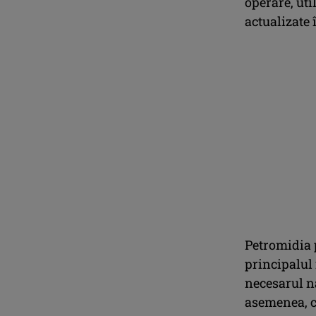
operare, uti
actualizate 
Petromidia 
principalul
necesarul n
asemenea, ca