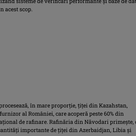
lizând sisteme de verificări performante și baze de da
în acest scop.
procesează, în mare proporție, țiței din Kazahstan,
 furnizor al României, care acoperă peste 60% din
ațional de rafinare. Rafinăria din Năvodari primește,
ntități importante de țiței din Azerbaidjan, Libia și