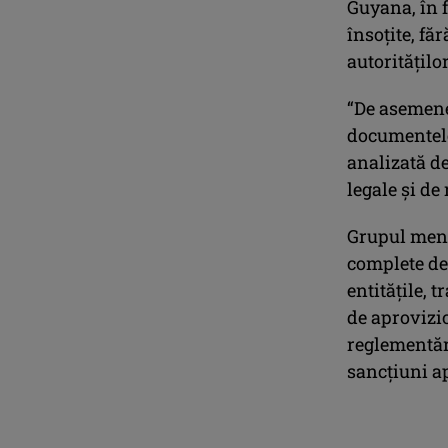
Guyana, în f
însoțite, fă
autoritățil
“De asemene
documentele
analizată de
legale și de
Grupul menț
complete de 
entitățile, 
de aprovizi
reglementăr
sancțiuni ap