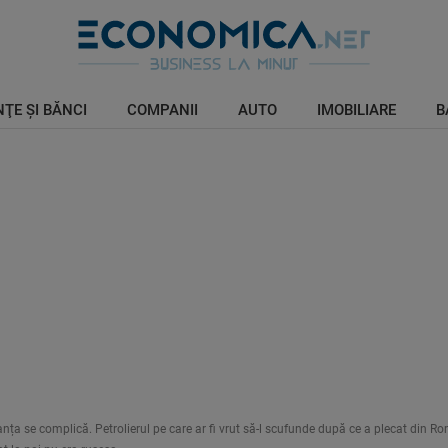
ŢE ŞI BĂNCI
COMPANII
AUTO
IMOBILIARE
B
ța se complică. Petrolierul pe care ar fi vrut să-l scufunde după ce a plecat din R