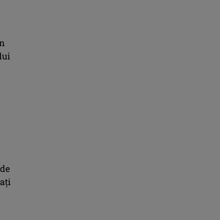
un
lui
 de
ați