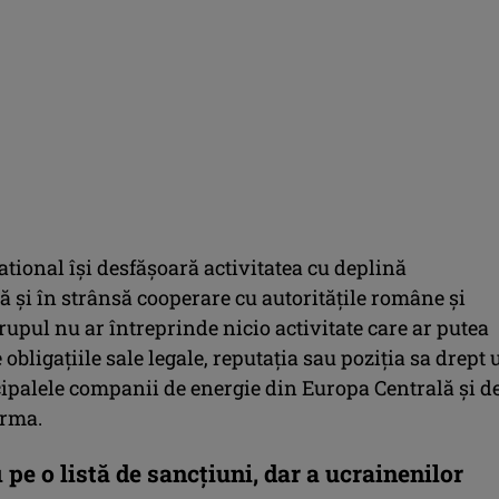
tional își desfășoară activitatea cu deplină
 și în strânsă cooperare cu autoritățile române și
upul nu ar întreprinde nicio activitate care ar putea
bligațiile sale legale, reputația sau poziția sa drept
cipalele companii de energie din Europa Centrală și d
irma.
i pe o listă de sancțiuni, dar a ucrainenilor