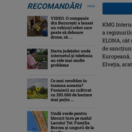
RECOMANDĂRI
VIDEO. O companie
din București a lansat
KMG Interna
un vehicul robot care
a regimuril
poate să doboare
drone, să ...
ELONA, cât ș
de sancțiun
Harta județelor unde
internetul și telefonia
Europeană, 
au cele mai multe
Elveția, ar
probleme
Ce mai recoltăm în
toamna aceasta?
Fermierii au cultivat
cu 353.000 de hectare
mai puțin ...
Undă verde pentru
blocuri turn pe malul
Lacului Tei: Familia
Borcea și ungurii de la