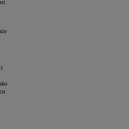
unt
siv
ri
 său
 cu