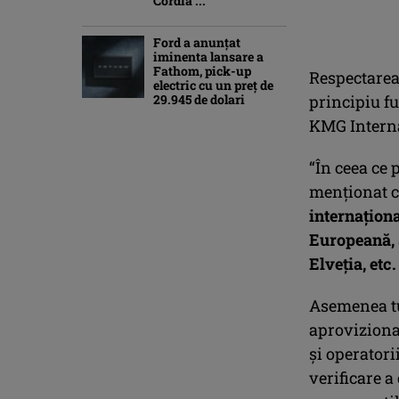
Cordia ...
Ford a anunțat
iminenta lansare a
Fathom, pick-up
Respectarea
electric cu un preț de
29.945 de dolari
principiu f
KMG Interna
“În ceea ce
menționat c
internaționa
Europeană, 
Elveția, etc.
Asemenea tut
aprovizionar
și operatori
verificare a