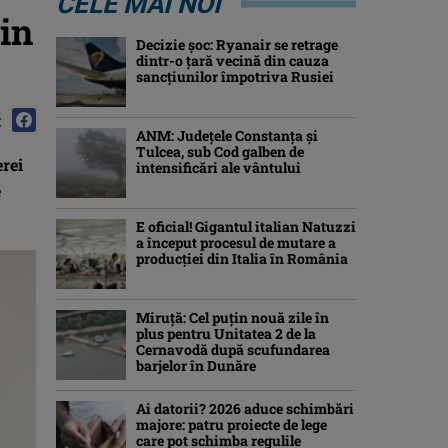
CELE MAI NOI
in
Decizie șoc: Ryanair se retrage
dintr-o țară vecină din cauza
sancțiunilor împotriva Rusiei
:
ANM: Judeţele Constanţa şi
Tulcea, sub Cod galben de
erei
intensificări ale vântului
e
E oficial! Gigantul italian Natuzzi
a început procesul de mutare a
producției din Italia în România
Miruță: Cel puțin nouă zile în
plus pentru Unitatea 2 de la
Cernavodă după scufundarea
barjelor în Dunăre
Ai datorii? 2026 aduce schimbări
majore: patru proiecte de lege
care pot schimba regulile