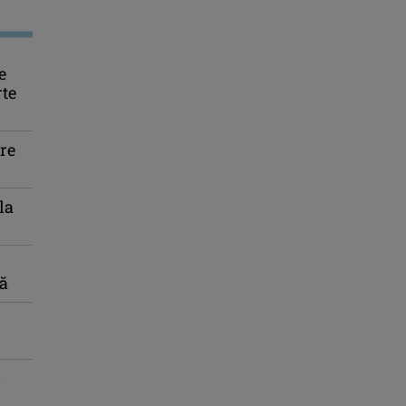
e
rte
re
la
că
l