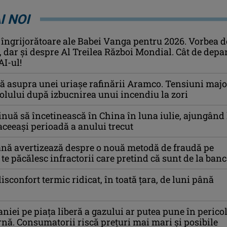
I NOI
 îngrijorătoare ale Babei Vanga pentru 2026. Vorbea d
i, dar și despre Al Treilea Război Mondial. Cât de depa
AI-ul!
ă asupra unei uriașe rafinării Aramco. Tensiuni majo
rolului după izbucnirea unui incendiu la zori
tinuă să încetinească în China în luna iulie, ajungând 
 aceeaşi perioadă a anului trecut
nă avertizează despre o nouă metodă de fraudă pe
 te păcălesc infractorii care pretind că sunt de la ban
isconfort termic ridicat, în toată ţara, de luni până
niei pe piaţa liberă a gazului ar putea pune în perico
rnă. Consumatorii riscă preţuri mai mari şi posibile