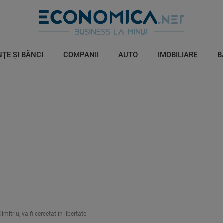
ŢE ŞI BĂNCI
COMPANII
AUTO
IMOBILIARE
B
itriu, va fi cercetat în libertate