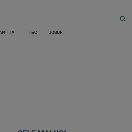
ANII TĂI
IT&C
JOBURI