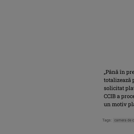
„Până în pre
totalizează p
solicitat pl
CCIB a proc
un motiv pla
Tags:
camera de c