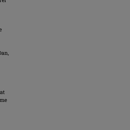
e
Dan,
at
ume