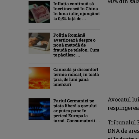
90% din sala
Inflaţia continuă să
încetinească în China
în luna iulie, ajungând
la 0,5% faţă de ...
Poliția Română
avertizează despre o
nouă metodă de
fraudă pe telefon. Cum
te păcălesc ...
Caniculă şi disconfort
termic ridicat, în toată
ţara, de luni până
miercuri
Avocatul lui
Pariul Germaniei pe
piaţa liberă a gazului
respingerea
ar putea pune în
pericol Europa la
iarnă. Consumatorii ...
Tribunalul B
DNA de ares
şi Industrie