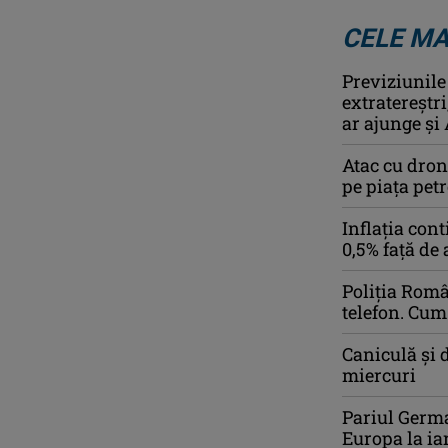
CELE MA
Previziunile
extratereștr
ar ajunge și 
Atac cu dron
pe piața pet
Inflaţia con
0,5% faţă de
Poliția Româ
telefon. Cum
Caniculă şi d
miercuri
Pariul Germa
Europa la ia