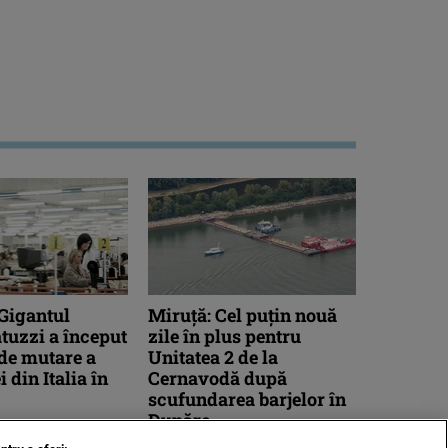
 Gigantul
Miruță: Cel puțin nouă
atuzzi a început
zile în plus pentru
de mutare a
Unitatea 2 de la
 din Italia în
Cernavodă după
scufundarea barjelor în
Dunăre
 italian de mobilă