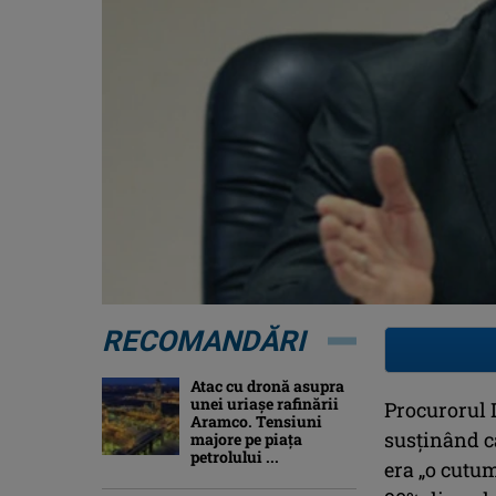
RECOMANDĂRI
Atac cu dronă asupra
unei uriașe rafinării
Procurorul 
Aramco. Tensiuni
susţinând c
majore pe piața
petrolului ...
era „o cutum