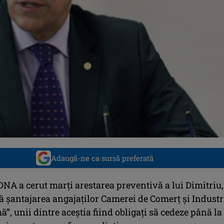
Adaugă-ne ca sursă preferată
DNA a cerut marţi arestarea preventivă a lui Dimitriu,
ă şantajarea angajaţilor Camerei de Comerţ şi Industr
ă”, unii dintre aceştia fiind obligaţi să cedeze până la