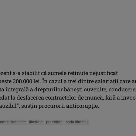
zent s-a stabilit că sumele reţinute nejustificat
este 300.000 lei. În cazul a trei dintre salariaţii care a
ata integrală a drepturilor băneşti cuvenite, conducere
edat la desfacerea contractelor de muncă, fără a invoc
uzibil”, susţin procurorii anticorupţie.
omer i industrie
libertate
pre edinte
sorin dimitriu