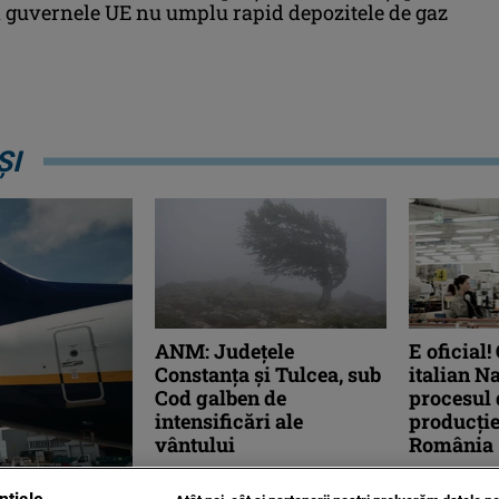
 guvernele UE nu umplu rapid depozitele de gaz
ȘI
ANM: Judeţele
E oficial!
Constanţa şi Tulcea, sub
italian N
Cod galben de
procesul 
intensificări ale
producției
vântului
România
Administraţia Naţională de
Producătorul