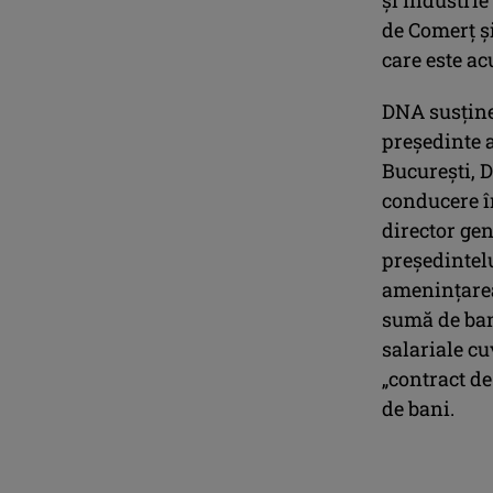
de Comerţ şi
care este ac
DNA susţine 
preşedinte 
Bucureşti, D
conducere în
director gen
preşedintelu
ameninţarea
sumă de ban
salariale cu
„contract de
de bani.