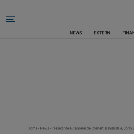
NEWS
EXTERN
FINAN
Home
-
News
-
Preşedintele Camerei de Comerţ şi Industrie, Sorin Dim