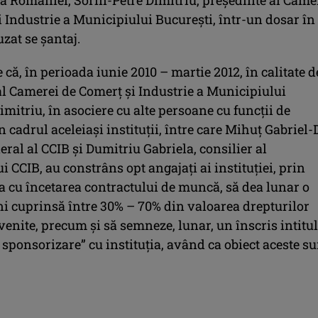
 Industrie a Municipiului Bucureşti, într-un dosar în
uzat se şantaj.
că, în perioada iunie 2010 – martie 2012, în calitate d
al Camerei de Comerţ şi Industrie a Municipiului
imitriu, în asociere cu alte persoane cu funcţii de
 cadrul aceleiaşi instituţii, între care Mihuţ Gabriel-
eral al CCIB şi Dumitriu Gabriela, consilier al
i CCIB, au constrâns opt angajaţi ai instituţiei, prin
 cu încetarea contractului de muncă, să dea lunar o
i cuprinsă între 30% – 70% din valoarea drepturilor
venite, precum şi să semneze, lunar, un înscris intitul
 sponsorizare” cu instituţia, având ca obiect aceste s