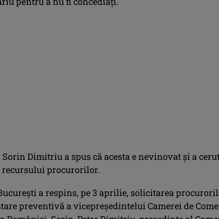
riu pentru a nu fi concediaţi.
 Sorin Dimitriu a spus că acesta e nevinovat şi a ceru
 recursului procurorilor.
ucureşti a respins, pe 3 aprilie, solicitarea procurori
tare preventivă a vicepreşedintelui Camerei de Come
 a României, Sorin-Petre Dimitriu, preşedinte al Came