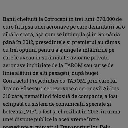
Banii cheltuiţi la Cotroceni în trei luni: 270.000 de
euro În lipsa unei aeronave pe care demnitarii să o
aibă la scară, aşa cum se întâmpla şi în România
până în 2012, preşedintele şi premierul au rămas
cu trei opţiuni pentru a ajunge la întâlnirile pe
care le aveau în străinătate: avioane private,
aeronave închiriate de la TAROM sau curse de
linie alături de alţi pasageri, după buget.
Contractul Preşedinţiei cu TAROM, prin care lui
Traian Băsescu i se rezervase o aeronavă Airbus
310 care, nemaifiind folosită de companie, a fost
echipată cu sistem de comunicaţii speciale şi
botezată „VIP”, a fost şi el reziliat în 2013, în urma
unei dispute publice la acea vreme între
preşedinte şi ministrul Transporturilor, Relu