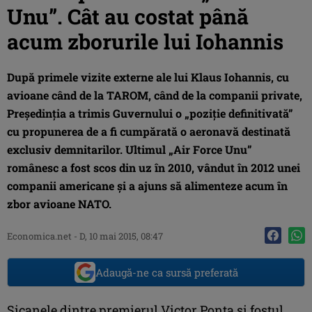
Unu”. Cât au costat până
acum zborurile lui Iohannis
După primele vizite externe ale lui Klaus Iohannis, cu
avioane când de la TAROM, când de la companii private,
Preşedinţia a trimis Guvernului o „poziţie definitivată”
cu propunerea de a fi cumpărată o aeronavă destinată
exclusiv demnitarilor. Ultimul „Air Force Unu”
românesc a fost scos din uz în 2010, vândut în 2012 unei
companii americane şi a ajuns să alimenteze acum în
zbor avioane NATO.
Economica.net -
D, 10 mai 2015, 08:47
Adaugă-ne ca sursă preferată
Şicanele dintre premierul Victor Ponta şi fostul