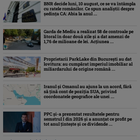
BNR decide luni, 10 august, ce se va întâmpla
cu ratele românilor. Ce spun analiștii despre
ședința CA: Abia la anul ...
Garda de Mediu a realizat 58 de controale pe
litoral în doar două zile și a dat amenzi de
1,76 de milioane de lei. Acțiunea ...
Proprietarii ParkLake din București au dat
lovitura: au cumpărat imperiul imobiliar al
miliardarului de origine română ...
Iranul și Omanul au ajuns la un acord, fără
să țină cont de poziția SUA, privind
coordonatele geografice ale unei ...
PPC și-a prezentat rezultatele pentru
semstrul I din 2026 și a anunțat ce profit pe
tot anul țintește și ce dividende ...