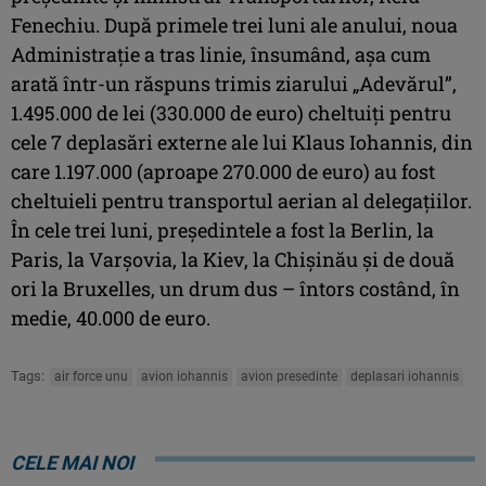
Fenechiu. După primele trei luni ale anului, noua
Administraţie a tras linie, însumând, aşa cum
arată într-un răspuns trimis ziarului „Adevărul”,
1.495.000 de lei (330.000 de euro) cheltuiţi pentru
cele 7 deplasări externe ale lui Klaus Iohannis, din
care 1.197.000 (aproape 270.000 de euro) au fost
cheltuieli pentru transportul aerian al delegaţiilor.
În cele trei luni, preşedintele a fost la Berlin, la
Paris, la Varşovia, la Kiev, la Chişinău şi de două
ori la Bruxelles, un drum dus – întors costând, în
medie, 40.000 de euro.
Tags:
air force unu
avion iohannis
avion presedinte
deplasari iohannis
CELE MAI NOI