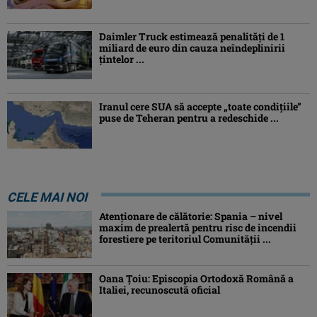
Daimler Truck estimează penalități de 1
miliard de euro din cauza neîndeplinirii
țintelor ...
Iranul cere SUA să accepte „toate condiţiile”
puse de Teheran pentru a redeschide ...
CELE MAI NOI
Atenţionare de călătorie: Spania – nivel
maxim de prealertă pentru risc de incendii
forestiere pe teritoriul Comunităţii ...
Oana Ţoiu: Episcopia Ortodoxă Română a
Italiei, recunoscută oficial