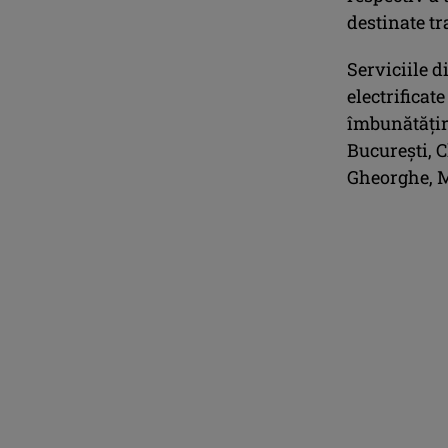
destinate tr
Serviciile d
electrificat
îmbunătăţir
Bucureşti, C
Gheorghe, M