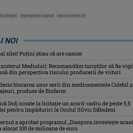
dia stream
interregional calatori
trenuri alstom arf
I NOI
l zilei! Puţini ştiau că are cancer
nisterul Mediului): Recomandăm turiştilor să fie vigi
ă din perspectiva riscului producerii de viituri
cis blocarea unor serii din medicamentele Colebil ș
ajeuri, produse de Biofarm
ică Dolj scoate la licitație un acord-cadru de peste 5,5
lei pentru împăduriri la Ocolul Silvic Dăbuleni
ernul a aprobat programul „Diaspora investeşte acasă
a alocat 100 de milioane de euro