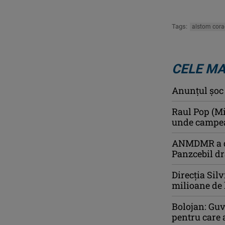
Tags:
alstom cora
CELE MA
Anunţul şoc a
Raul Pop (Mi
unde campeaz
ANMDMR a de
Panzcebil dr
Direcția Silv
milioane de 
Bolojan: Guv
pentru care 