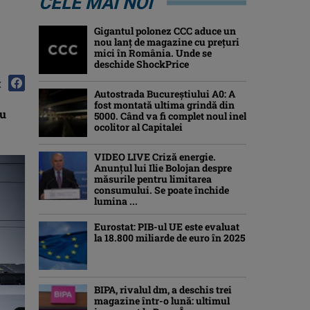
CELE MAI NOI
Gigantul polonez CCC aduce un
nou lanț de magazine cu prețuri
mici în România. Unde se
deschide ShockPrice
:
Autostrada Bucureștiului A0: A
fost montată ultima grindă din
au
5000. Când va fi complet noul inel
ocolitor al Capitalei
VIDEO LIVE Criză energie.
Anunțul lui Ilie Bolojan despre
măsurile pentru limitarea
consumului. Se poate închide
lumina ...
Eurostat: PIB-ul UE este evaluat
la 18.800 miliarde de euro în 2025
BIPA, rivalul dm, a deschis trei
magazine într-o lună: ultimul