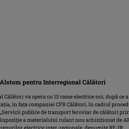
 Alstom pentru Interregional Călători
l Călători va opera cu 13 rame electrice noi, după ce a
taţia, în faţa companiei CFR Călători, în cadrul proced
 „Servicii publice de transport feroviar de călători pri
ispoziţie a materialului rulant nou achiziţionat de A
trenurilor electrice inter-regionale, denumite RE-IR,