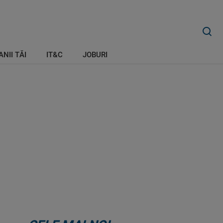
ANII TĂI
IT&C
JOBURI