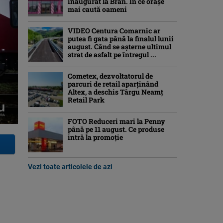
inaugurat la Bran. În ce orașe
mai caută oameni
VIDEO Centura Comarnic ar
putea fi gata până la finalul lunii
august. Când se așterne ultimul
strat de asfalt pe întregul ...
Cometex, dezvoltatorul de
parcuri de retail aparținând
Altex, a deschis Târgu Neamț
Retail Park
FOTO Reduceri mari la Penny
până pe 11 august. Ce produse
intră la promoție
Vezi toate articolele de azi