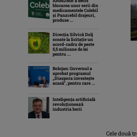
ANMDMR a decis
blocarea unor serii din
medicamentele Colebil
și Panzcebil drajeuri,
produse ...
Direcția Silvică Dolj
scoate la licitație un
acord-cadru de peste
5,5 milioane de lei
pentru ...
Bolojan: Guvernul a
aprobat programul
„Diaspora investeşte
acasă”, pentru care ...
Inteligența artificială
revoluționează
industria berii
Cele două tr