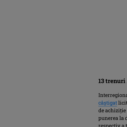
13 trenuri
Interregiona
câştigat
lici
de achiziţie
punerea la d
respectiv a 