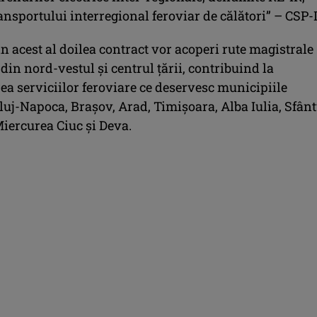
ansportului interregional feroviar de călători” – CSP-
in acest al doilea contract vor acoperi rute magistrale
e din nord-vestul şi centrul ţării, contribuind la
ea serviciilor feroviare ce deservesc municipiile
luj-Napoca, Braşov, Arad, Timişoara, Alba Iulia, Sfân
iercurea Ciuc şi Deva.