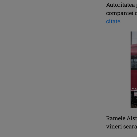
Autoritatea
companiei d
citate
.
Ramele Alsto
vineri seara