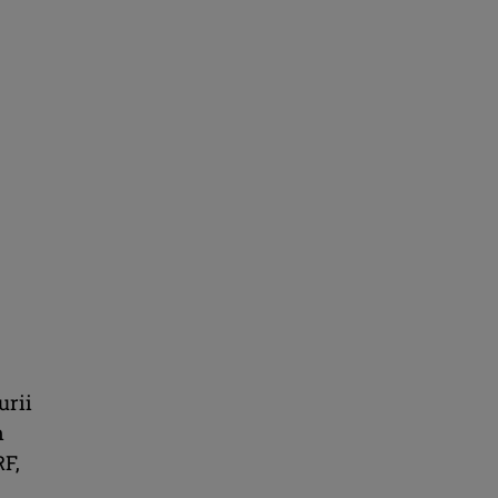
urii
n
RF,