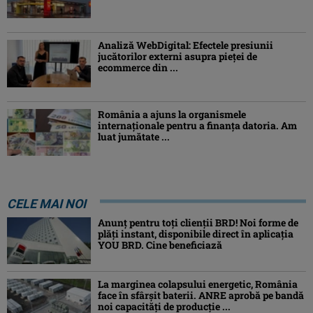
Analiză WebDigital: Efectele presiunii
jucătorilor externi asupra pieței de
ecommerce din ...
România a ajuns la organismele
internaționale pentru a finanța datoria. Am
luat jumătate ...
CELE MAI NOI
Anunț pentru toți clienții BRD! Noi forme de
plăți instant, disponibile direct în aplicația
YOU BRD. Cine beneficiază
La marginea colapsului energetic, România
face în sfârșit baterii. ANRE aprobă pe bandă
noi capacități de producție ...