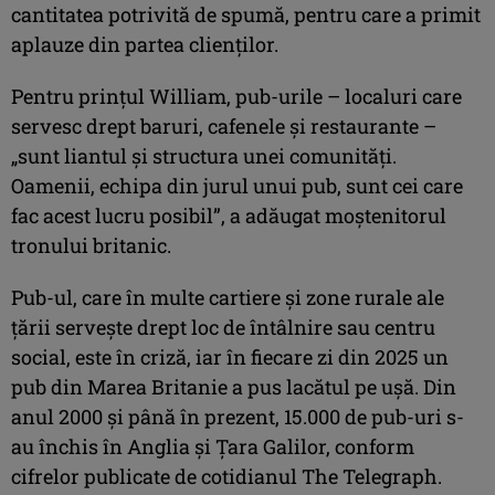
cantitatea potrivită de spumă, pentru care a primit
aplauze din partea clienţilor.
Pentru prinţul William, pub-urile – localuri care
servesc drept baruri, cafenele şi restaurante –
„sunt liantul şi structura unei comunităţi.
Oamenii, echipa din jurul unui pub, sunt cei care
fac acest lucru posibil”, a adăugat moştenitorul
tronului britanic.
Pub-ul, care în multe cartiere şi zone rurale ale
ţării serveşte drept loc de întâlnire sau centru
social, este în criză, iar în fiecare zi din 2025 un
pub din Marea Britanie a pus lacătul pe uşă. Din
anul 2000 şi până în prezent, 15.000 de pub-uri s-
au închis în Anglia şi Ţara Galilor, conform
cifrelor publicate de cotidianul The Telegraph.