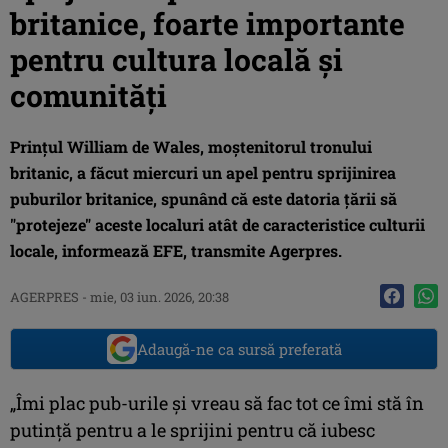
britanice, foarte importante
pentru cultura locală și
comunități
Prinţul William de Wales, moştenitorul tronului
britanic, a făcut miercuri un apel pentru sprijinirea
puburilor britanice, spunând că este datoria ţării să
"protejeze" aceste localuri atât de caracteristice culturii
locale, informează EFE, transmite Agerpres.
AGERPRES
-
mie, 03 iun. 2026, 20:38
Adaugă-ne ca sursă preferată
„Îmi plac pub-urile şi vreau să fac tot ce îmi stă în
putinţă pentru a le sprijini pentru că iubesc