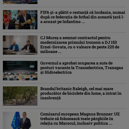
FIFA și-a plătit o restanță că Iordania, numai
după ce federația de fotbal din această țară l-
a acuzat pe Infantino ...
CJ Mureș a semnat contractul pentru
modernizarea primului tronson a DJ 153
Ernei-Sovata, cu o valoare de peste 225 de
milioane ...
Guvernul a aprobat ocuparea a sute de
posturi vacante la Transelectrica, Transgaz
și Hidroelectrica
Brandul britanic Raleigh, cel mai mare
producător de biciclete din lume, a intrat în
insolvență
Comisarul european Magnus Brunner: UE
trebuie să folosească toate pârghiile în
relația cu Marocul, inclusiv politica ...