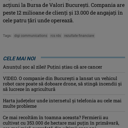
acţiuni la Bursa de Valori Bucureşti. Compania are
peste 12 milioane de clienţi şi 13.000 de angajaţi în
cele patru ţări unde operează.
Tags:
digi communications
rcs rds
rezultate financiare
CELE MAI NOI
Anunţul şoc al zilei! Puţini ştiau că are cancer
VIDEO. O companie din București a lansat un vehicul
robot care poate să doboare drone, să stingă incendii și
să lucreze în agricultură
Harta județelor unde internetul și telefonia au cele mai
multe probleme
Ce mai recoltăm în toamna aceasta? Fermierii au
cultivat cu 353.000 de hectare mai puțin în primăvară,