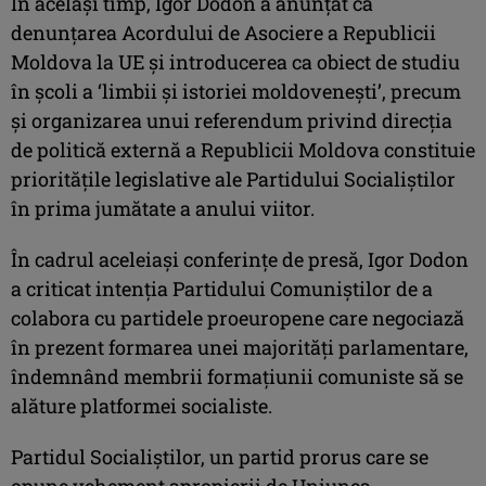
În acelaşi timp, Igor Dodon a anunţat că
denunţarea Acordului de Asociere a Republicii
Moldova la UE şi introducerea ca obiect de studiu
în şcoli a ‘limbii şi istoriei moldoveneşti’, precum
şi organizarea unui referendum privind direcţia
de politică externă a Republicii Moldova constituie
priorităţile legislative ale Partidului Socialiştilor
în prima jumătate a anului viitor.
În cadrul aceleiaşi conferinţe de presă, Igor Dodon
a criticat intenţia Partidului Comuniştilor de a
colabora cu partidele proeuropene care negociază
în prezent formarea unei majorităţi parlamentare,
îndemnând membrii formaţiunii comuniste să se
alăture platformei socialiste.
Partidul Socialiştilor, un partid prorus care se
opune vehement apropierii de Uniunea