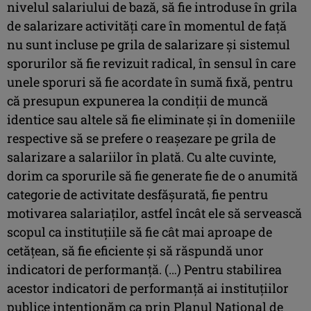
nivelul salariului de bază, să fie introduse în grila
de salarizare activităţi care în momentul de faţă
nu sunt incluse pe grila de salarizare şi sistemul
sporurilor să fie revizuit radical, în sensul în care
unele sporuri să fie acordate în sumă fixă, pentru
că presupun expunerea la condiţii de muncă
identice sau altele să fie eliminate şi în domeniile
respective să se prefere o reaşezare pe grila de
salarizare a salariilor în plată. Cu alte cuvinte,
dorim ca sporurile să fie generate fie de o anumită
categorie de activitate desfăşurată, fie pentru
motivarea salariaţilor, astfel încât ele să servească
scopul ca instituţiile să fie cât mai aproape de
cetăţean, să fie eficiente şi să răspundă unor
indicatori de performanţă. (…) Pentru stabilirea
acestor indicatori de performanţă ai instituţiilor
publice intenţionăm ca prin Planul Naţional de