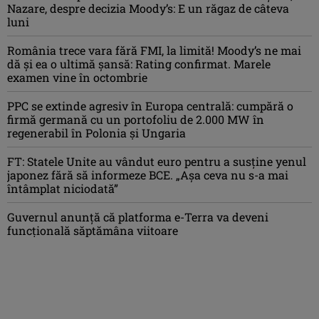
Nazare, despre decizia Moody’s: E un răgaz de câteva
luni
România trece vara fără FMI, la limită! Moody’s ne mai
dă și ea o ultimă șansă: Rating confirmat. Marele
examen vine în octombrie
PPC se extinde agresiv în Europa centrală: cumpără o
firmă germană cu un portofoliu de 2.000 MW în
regenerabil în Polonia și Ungaria
FT: Statele Unite au vândut euro pentru a susține yenul
japonez fără să informeze BCE. „Așa ceva nu s-a mai
întâmplat niciodată”
Guvernul anunță că platforma e-Terra va deveni
funcţională săptămâna viitoare