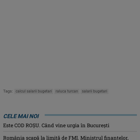
Tags:
calcul salarii bugetari
raluca turcan
salarii bugetari
CELE MAI NOI
Este COD ROŞU. Când vine urgia în Bucureşti
România scapă la limită de FMI. Ministrul finanțelor,