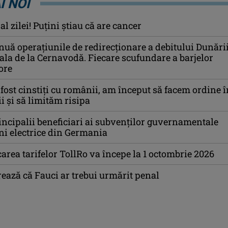
I NOI
l zilei! Puţini ştiau că are cancer
uă operațiunile de redirecționare a debitului Dunări
ala de la Cernavodă. Fiecare scufundare a barjelor
ore
fost cinstiţi cu românii, am început să facem ordine î
ii şi să limităm risipa
incipalii beneficiari ai subvenţilor guvernamentale
i electrice din Germania
area tarifelor TollRo va începe la 1 octombrie 2026
ază că Fauci ar trebui urmărit penal