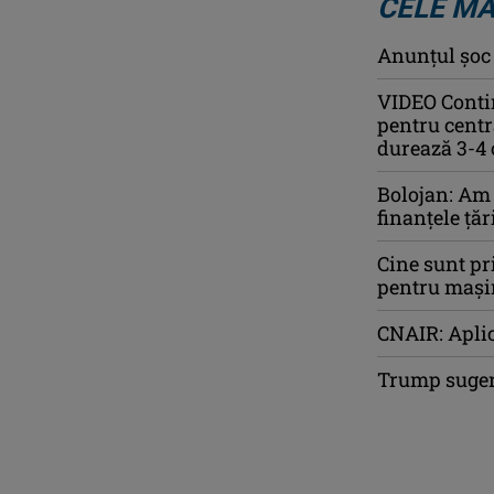
CELE MA
Anunţul şoc a
VIDEO Contin
pentru centr
durează 3-4 
Bolojan: Am 
finanţele ţăr
Cine sunt pr
pentru mașin
CNAIR: Aplic
Trump sugere