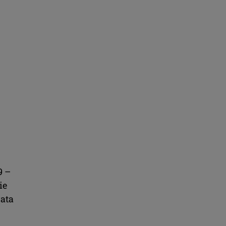
9 –
ie
rata