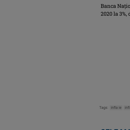
Banca Naţio
2020 la 3%, 
Tags:
infla ie
inf