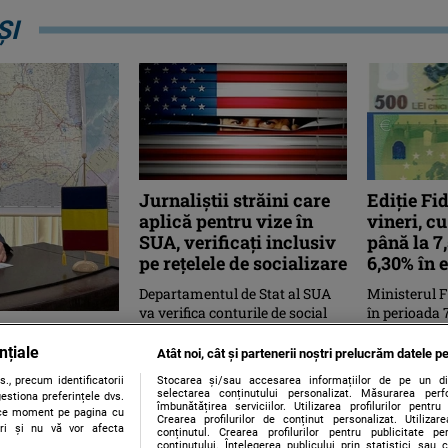
ȘI
Jurnaliştii străini care
Ediţie Fi
aplică pentru vize în
vineri, c
SUA, verificați inclusiv
până la 7,
pe rețelele de socializare
6,30% în 
Departamentul de Stat al SUA
Ministerul F
va verifica conturile de social
în perioada 
G american.
media ale jurnaliştilor străini
a opta ediţi
care solicită vize pentru ...
Fidelis din ac
nțiale
area într-
Atât noi, cât și partenerii noștri prelucrăm datele pe
la ...
., precum identificatorii
Stocarea și/sau accesarea informațiilor de pe un dispo
selectarea conținutului personalizat. Măsurarea perf
estiona preferințele dvs.
îmbunătățirea serviciilor. Utilizarea profilurilor pentru
orice moment pe pagina cu
România și
Crearea profilurilor de conținut personalizat. Utiliza
ștri și nu vă vor afecta
conținutul. Crearea profilurilor pentru publicitate p
ru a intra în
conținutului. Înțelegerea publicului prin statistici sau 