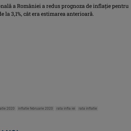
nală a României a redus prognoza de inflaţie pentru
de la 3,1%, cât era estimarea anterioară.
latie 2020
inflatie februarie 2020
rata infla iei
rata inflatie