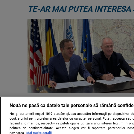
TE-AR MAI PUTEA INTERESA 
Transgaz intră în afaceri cu LN
Nouă ne pasă ca datele tale personale să rămână confide
Memorandum semnat pentru intr
un proiect gigantic, terminalul de 
Noi și partenerii noștri
1019
stocăm și/sau accesăm informații pe dispozitivul dvs
cookie unici pentru prelucrarea datelor cu caracter personal. Puteți accepta sau g
făcând clic mai jos, respectiv vă puteți opune utilizării unui interes legitim în 
Transgaz, operatorul sistemului național de gaze din 
politica de confidențialitate. Aceste alegeri vor fi raportate partenerilor no
Moldova, a semnat un memorandum de înțelegere pent
navigarea.
Mai multe detalii