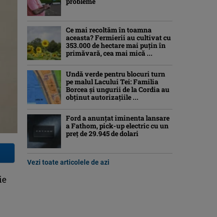
probleme
Ce mai recoltăm în toamna
aceasta? Fermierii au cultivat cu
353.000 de hectare mai puțin în
primăvară, cea mai mică ...
Undă verde pentru blocuri turn
pe malul Lacului Tei: Familia
Borcea și ungurii de la Cordia au
obținut autorizațiile ...
Ford a anunțat iminenta lansare
a Fathom, pick-up electric cu un
preț de 29.945 de dolari
Vezi toate articolele de azi
ie