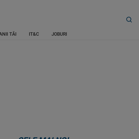
ANII TĂI
IT&C
JOBURI