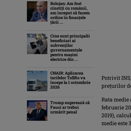
Bolojan: Am fost
cinstiţi cu românii,
am început să facem
ordine în finanţele
ţării ...
Cine sunt principalii
beneficiari ai
subvenţilor
guvernamentale
pentru mașini
electrice din ...
CNAIR: Aplicarea
Potrivit INS
tarifelor TollRo va
începe la 1 octombrie
preţurilor d
2026
Rata medie a
Trump sugerează că
februarie 20
Fauci ar trebui
urmărit penal
2019), calcu
medie este 3