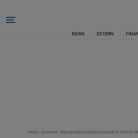
NEWS
EXTERN
FINAN
Home
-
Economie
-
Rata anuală a inflaţiei a coborât la 3,05% în fe