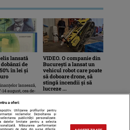
delis lansată
VIDEO. O companie din
u dobânzi de
București a lansat un
50% în lei şi
vehicul robot care poate
euro
să doboare drone, să
stingă incendii și să
inanţelor lansează,
lucreze ...
7-14 august, cea de-
e a Programului
Compania românească
est an, care ...
Maximus Labs Romania
ntru a oferi:
anunță că a dezvoltat un
zitiv. Utilizarea profilurilor pentru
vehicul terestru fără pilot,
ormanței reclamelor. Dezvoltarea și
 selectarea publicității personalizate.
modular și multifuncțional, ...
rea datelor limitate pentru a selecta
ersonalizată. Măsurarea performanței
combinații de date din surse diferite.