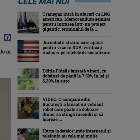
CELE MAI NOI
Transgaz intră în afaceri cu LNG
american. Memorandum semnat
pentru intrarea într-un proiect
gigantic, terminalul de la ...
:
Jurnaliştii străini care aplică
pentru vize în SUA, verificați
le în
inclusiv pe rețelele de socializare
Ediţie Fidelis lansată vineri, cu
dobânzi de până la 7,50% în lei şi
6,30% în euro
VIDEO. O companie din
București a lansat un vehicul
robot care poate să doboare
drone, să stingă incendii și să
lucreze ...
Harta județelor unde internetul și
telefonia au cele mai multe