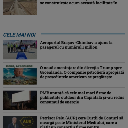
se construiește acum această facilitate în ...
CELE MAI NOI
Aeroportul Brașov-Ghimbav a ajuns la
pasagerul cu numărul 1 milion
O nouă amenințare din direcția Trump spre
Groenlanda. O companie petrolieră apropiată
de președintele american se pregătește ...
PMB anunță că cele mai mari firme de
publicitate outdoor din Capiatală și-au redus
consumul de energie
Petrişor Peiu (AUR) cere Curții de Conturi să
meargă peste Ministerul Mediului, care a
plătit un consorţiu firme pentru ...