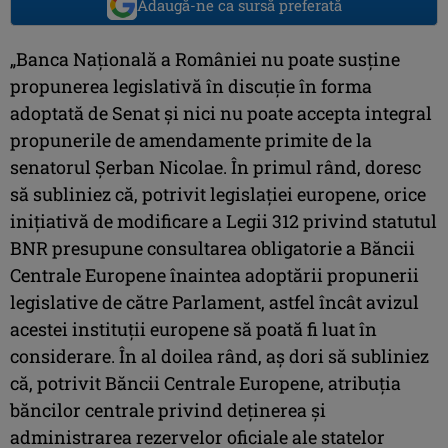
Adaugă-ne ca sursă preferată
„Banca Naţională a României nu poate susţine
propunerea legislativă în discuţie în forma
adoptată de Senat şi nici nu poate accepta integral
propunerile de amendamente primite de la
senatorul Şerban Nicolae. În primul rând, doresc
să subliniez că, potrivit legislaţiei europene, orice
iniţiativă de modificare a Legii 312 privind statutul
BNR presupune consultarea obligatorie a Băncii
Centrale Europene înaintea adoptării propunerii
legislative de către Parlament, astfel încât avizul
acestei instituţii europene să poată fi luat în
considerare. În al doilea rând, aş dori să subliniez
că, potrivit Băncii Centrale Europene, atribuţia
băncilor centrale privind deţinerea şi
administrarea rezervelor oficiale ale statelor