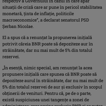
respectiv a Guvernului în cazul în care apar
situaţii de criză care ar pune în pericol stabilitatea
monetară, ţinta de inflaţie, politicile
macroeconomice”, a declarat senatorul PSD
Şerban Nicolae.
El a spus că a renunţat la propunerea iniţială
potrivit căreia BNR poate să depoziteze aur în
străinătate, dar nu mai mult de 5% din totalul
rezervei.
„În esenţă, nimic special, am renunţat la acea
propunere iniţială care spunea că BNR poate să
depoziteze aurul în străinătate, dar nu mai mult de
5% din totalul rezervei de aur şi exclusiv în scopul
obţinerii de venituri. Pentru că, pe de o parte,
există suspiciunea unei tangenţe a zonei de
administrare, care revine exclusiv BNR şi ar putea