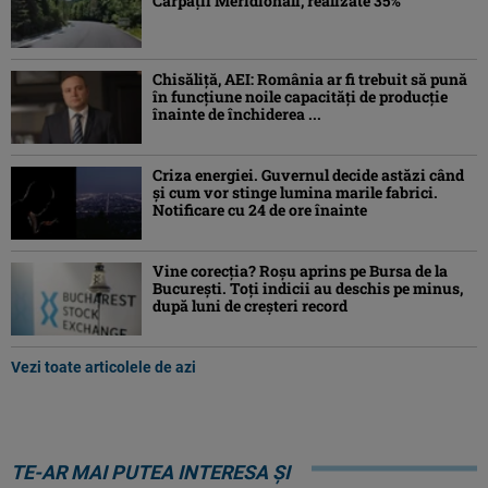
Carpații Meridionali, realizate 35%
Chisăliță, AEI: România ar fi trebuit să pună
în funcțiune noile capacități de producție
înainte de închiderea ...
Criza energiei. Guvernul decide astăzi când
și cum vor stinge lumina marile fabrici.
Notificare cu 24 de ore înainte
Vine corecția? Roșu aprins pe Bursa de la
București. Toți indicii au deschis pe minus,
după luni de creșteri record
Vezi toate articolele de azi
TE-AR MAI PUTEA INTERESA ȘI