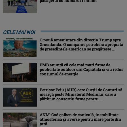
pasagerul cu numărul 1 milion
CELE MAI NOI
O nouă amenințare din direcția Trump spre
Groenlanda. O companie petrolieră apropiată
de președintele american se pregătește ...
PMB anunță că cele mai mari firme de
publicitate outdoor din Capiatală și-au redus
consumul de energie
Petrişor Peiu (AUR) cere Curții de Conturi să
meargă peste Ministerul Mediului, care a
plătit un consorţiu firme pentru ...
ANM: Cod galben de caniculă, instabilitate
atmosferică și averse pentru mare parte din
țară