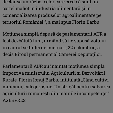
declanşa un război celor care cred că sunt un
cartel mafiot în industria alimentară şi în
comercializarea produselor agroalimentare pe
teritoriul României!”, a mai spus Florin Barbu.
Moţiunea simplă depusă de parlamentarii AUR a
fost dezbătută luni, urmând să fie supusă votului
în cadrul şedinţei de miercuri, 22 octombrie, a
decis Biroul permanent al Camerei Deputaţilor.
Parlamentarii AUR au înaintat moţiunea simplă
împotriva ministrului Agriculturii şi Dezvoltării
Rurale, Florin Ionuţ Barbu, intitulată „Când cultivi
minciuni, culegi ruşine. Un strigăt pentru salvarea
agriculturii româneşti din mâinile incompetenţei”.
AGERPRES