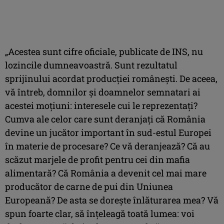
„Acestea sunt cifre oficiale, publicate de INS, nu
lozincile dumneavoastră. Sunt rezultatul
sprijinului acordat producţiei româneşti. De aceea,
vă întreb, domnilor şi doamnelor semnatari ai
acestei moţiuni: interesele cui le reprezentaţi?
Cumva ale celor care sunt deranjaţi că România
devine un jucător important în sud-estul Europei
în materie de procesare? Ce vă deranjează? Că au
scăzut marjele de profit pentru cei din mafia
alimentară? Că România a devenit cel mai mare
producător de carne de pui din Uniunea
Europeană? De asta se doreşte înlăturarea mea? Vă
spun foarte clar, să înţeleagă toată lumea: voi