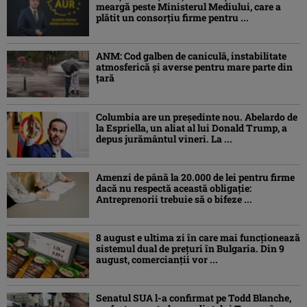
meargă peste Ministerul Mediului, care a
plătit un consorţiu firme pentru ...
ANM: Cod galben de caniculă, instabilitate
atmosferică și averse pentru mare parte din
țară
Columbia are un președinte nou. Abelardo de
la Espriella, un aliat al lui Donald Trump, a
depus jurământul vineri. La ...
Amenzi de până la 20.000 de lei pentru firme
dacă nu respectă această obligație:
Antreprenorii trebuie să o bifeze ...
8 august e ultima zi în care mai funcționează
sistemul dual de prețuri în Bulgaria. Din 9
august, comercianții vor ...
Senatul SUA l-a confirmat pe Todd Blanche,