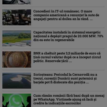
Concedieri în IT-ul românesc. O mare
companie americană a renunțat la sute de
angajați pentru al doilea an la rând. ...
Capacitatea instalată în sistemul energetic
național a depășit pragul de 20.000 MW. 70%
din ea este în regenerabile
BNR a cheltuit peste 3,5 miliarde de euro că
țină cursul valutar după ce a început circul
politic. Rezervele țării ...
Scrioșteanu: Pericolul la Cernavodă nu a
trecut, curenţii Dunării sunt puternici şi
barjele pot fi dislocate din poziţia ...
Cum rămân românii fără bani după un mesaj
pe WhatsApp. Victimele ajung să facă și
credite la indicațiile escrocilor