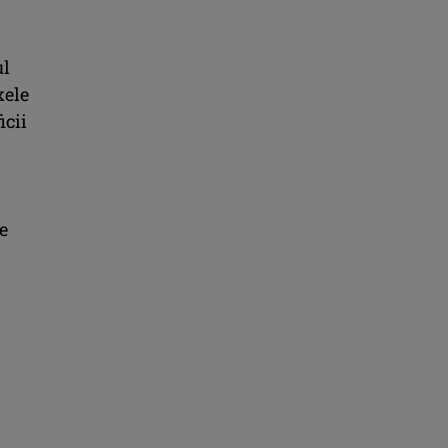
ul
xele
icii
e