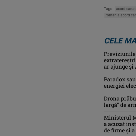
Tags:
acord cana
romania acord ca
CELE MA
Previziunile
extratereștr
ar ajunge și 
Paradox sau 
energiei ele
Drona prăbuş
largă” de a
Ministerul M
a acuzat ins
de firme și a