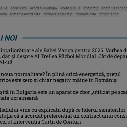
da ue
acord ceta
acord sua europa
acord sua ue
acord ttip
acord ue canad
nada
romania acord ceta
romania acord ttip
romania ceta
romania ttip
I NOI
 îngrijorătoare ale Babei Vanga pentru 2026. Vorbea d
i, dar și despre Al Treilea Război Mondial. Cât de depa
AI-ul!
noua normalitate? În plină criză energetică, prețul
ctrice este zero și chiar negativ mâine în România
ită în Bulgaria este un aparat de zbor „utilizat pe sca
rmata ucraineană
ediului vine cu explicații după ce liderul senatorilo
tituția că a acordat preferențial un contract unui cons
 cerut intervenția Curții de Conturi