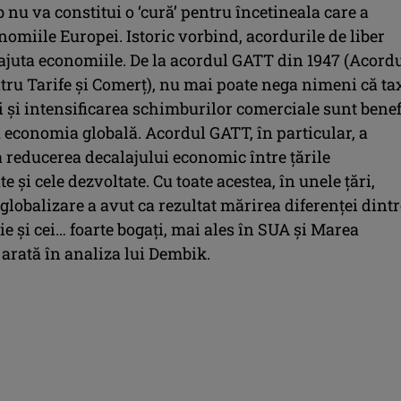
 nu va constitui o ‘cură’ pentru încetineala care a
omiile Europei. Istoric vorbind, acordurile de liber
ajuta economiile. De la acordul GATT din 1947 (Acord
tru Tarife şi Comerţ), nu mai poate nega nimeni că ta
 şi intensificarea schimburilor comerciale sunt benef
 economia globală. Acordul GATT, în particular, a
a reducerea decalajului economic între ţările
e şi cele dezvoltate. Cu toate acestea, în unele ţări,
globalizare a avut ca rezultat mărirea diferenţei dintr
ie şi cei… foarte bogaţi, mai ales în SUA şi Marea
e arată în analiza lui Dembik.