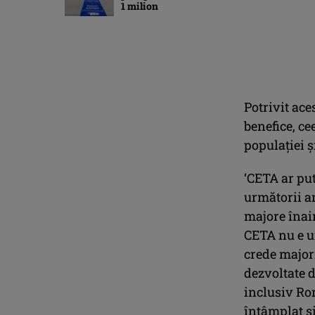
1 milion
Potrivit ace
benefice, ce
populaţiei ş
‘CETA ar put
următorii a
majore înain
CETA nu e u
crede majori
dezvoltate d
inclusiv Rom
întâmplat ş