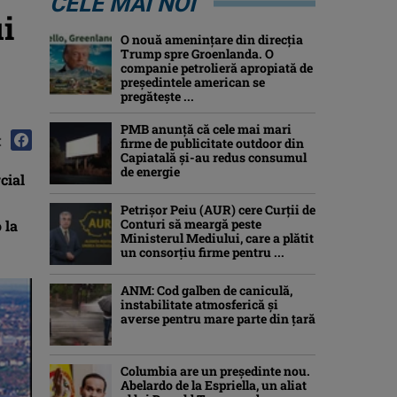
CELE MAI NOI
i
O nouă amenințare din direcția
Trump spre Groenlanda. O
companie petrolieră apropiată de
președintele american se
pregătește ...
PMB anunță că cele mai mari
:
firme de publicitate outdoor din
Capiatală și-au redus consumul
de energie
cial
Petrişor Peiu (AUR) cere Curții de
Conturi să meargă peste
 la
Ministerul Mediului, care a plătit
un consorţiu firme pentru ...
ANM: Cod galben de caniculă,
instabilitate atmosferică și
averse pentru mare parte din țară
Columbia are un președinte nou.
Abelardo de la Espriella, un aliat