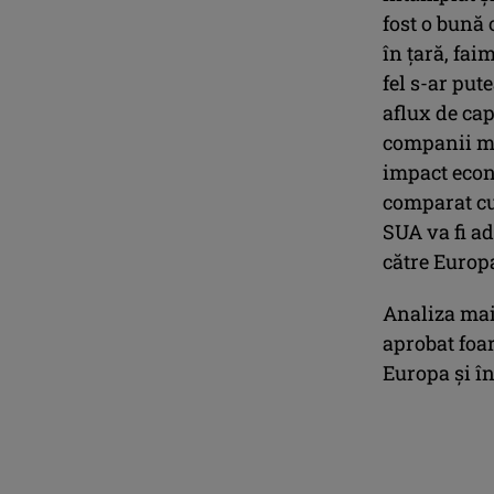
fost o bună
în ţară, fai
fel s-ar put
aflux de cap
companii mul
impact econo
comparat cu 
SUA va fi a
către Europa
Analiza mai 
aprobat foar
Europa şi în