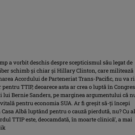
mp a vorbit deschis despre scepticismul său legat de
iber schimb şi chiar şi Hillary Clinton, care militează
area Acordului de Parteneriat Trans-Pacific, nu va r
pentru TTIP, deoarece asta ar crea o luptă în Congres
ii lui Bernie Sanders, pe marginea argumentului că n
vitală pentru economia SUA. Ar fi greşit să-ţi începi
 Casa Albă luptând pentru o cauză pierdută, nu? Cu al
rdul TTIP este, deocamdată, în moarte clinică’, a mai
ik