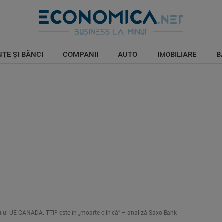
ŢE ŞI BĂNCI
COMPANII
AUTO
IMOBILIARE
B
lui UE-CANADA. TTIP este în „moarte clinică” – analiză Saxo Bank