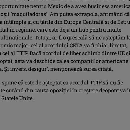
 oportunitate pentru Mexic de a avea business americ
moşii ‘maquiladoras’. Am putea extrapola, afirmând că
ea întâmpla şi cu ţările din Europa Centrală şi de Est: 
ital în regiune, care este deja un hub pentru multe
tinaţionale. Totuşi, ar fi o greşeală să ne aşteptăm l
mic major; cel al acordului CETA va fi chiar limitat,
cel al TTIP. Dacă acordul de liber schimb dintre UE ş
doptat, asta va deschide calea companiilor americane
. Şi invers, desigur’, menţionează sursa citată.
spune că este de aşteptat ca acordul TTIP să nu fie
te curând din cauza opoziţiei în creştere deopotrivă î
 Statele Unite.