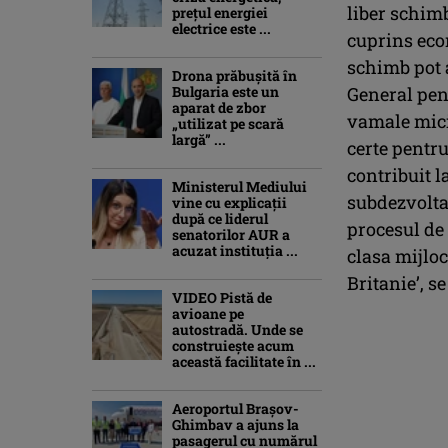
liber schimb
prețul energiei
electrice este ...
cuprins econ
schimb pot 
Drona prăbuşită în
Bulgaria este un
General pen
aparat de zbor
vamale mici
„utilizat pe scară
largă” ...
certe pentru
contribuit l
Ministerul Mediului
subdezvoltat
vine cu explicații
după ce liderul
procesul de 
senatorilor AUR a
acuzat instituția ...
clasa mijloc
Britanie’, s
VIDEO Pistă de
avioane pe
autostradă. Unde se
construiește acum
această facilitate în ...
Aeroportul Brașov-
Ghimbav a ajuns la
pasagerul cu numărul