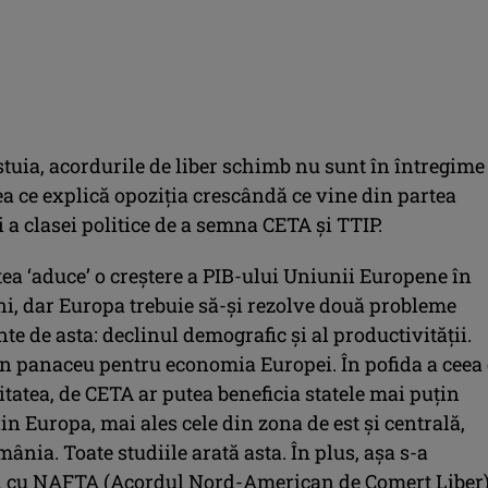
stuia, acordurile de liber schimb nu sunt în întregime
ea ce explică opoziţia crescândă ce vine din partea
i a clasei politice de a semna CETA şi TTIP.
ea ‘aduce’ o creştere a PIB-ului Uniunii Europene în
ni, dar Europa trebuie să-şi rezolve două probleme
te de asta: declinul demografic şi al productivităţii.
n panaceu pentru economia Europei. În pofida a ceea 
tatea, de CETA ar putea beneficia statele mai puţin
in Europa, mai ales cele din zona de est şi centrală,
ânia. Toate studiile arată asta. În plus, aşa s-a
i cu NAFTA (Acordul Nord-American de Comerţ Liber)