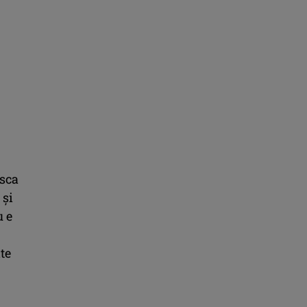
isca
 şi
u e
te