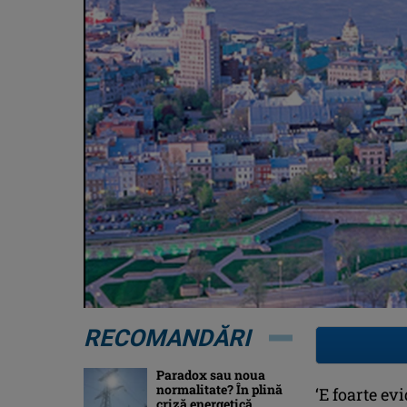
RECOMANDĂRI
Paradox sau noua
normalitate? În plină
‘E foarte ev
criză energetică,