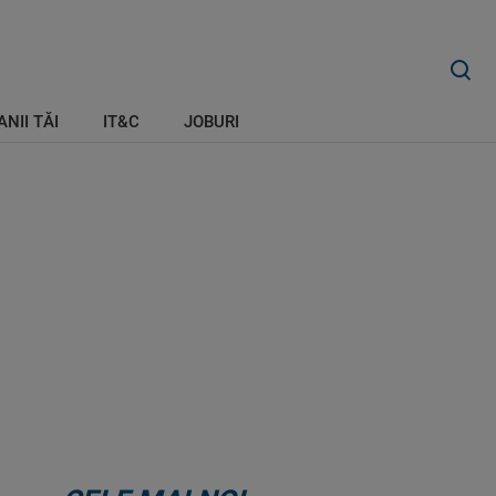
ANII TĂI
IT&C
JOBURI