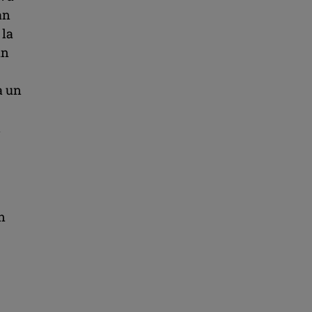
an
 la
un
a un
i
n