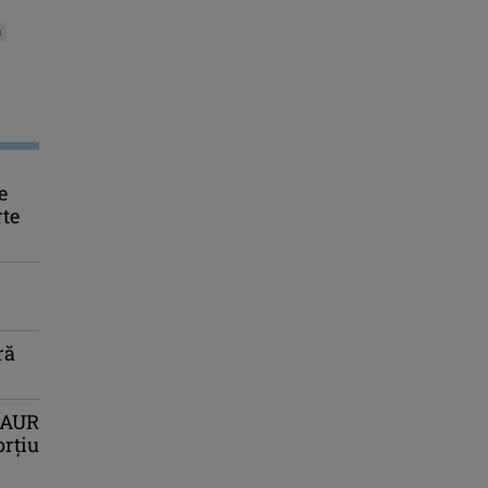
a
e
rte
ră
r AUR
orțiu