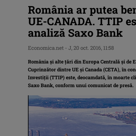
România ar putea ben
UE-CANADA. TTIP este
analiză Saxo Bank
Economica.net -
J, 20 oct. 2016, 11:58
România şi alte ţări din Europa Centrală şi de
Cuprinzător dintre UE şi Canada (CETA), în cond
Investiţii (TTIP) este, deocamdată, în moarte c
Saxo Bank, conform unui comunicat de presă.