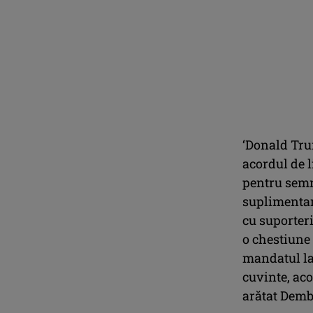
‘Donald Tru
acordul de l
pentru semn
suplimentar 
cu suporter
o chestiune 
mandatul la
cuvinte, aco
arătat Demb