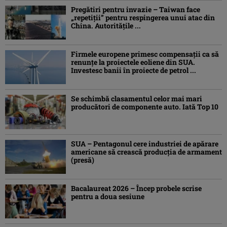
Pregătiri pentru invazie – Taiwan face
„repetiţii” pentru respingerea unui atac din
China. Autoritățile ...
Firmele europene primesc compensații ca să
renunțe la proiectele eoliene din SUA.
Investesc banii în proiecte de petrol ...
Se schimbă clasamentul celor mai mari
producători de componente auto. Iată Top 10
SUA – Pentagonul cere industriei de apărare
americane să crească producţia de armament
(presă)
Bacalaureat 2026 – Încep probele scrise
pentru a doua sesiune