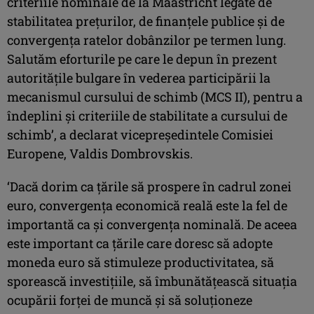
criteriile nominale de la Maastricht legate de
stabilitatea preţurilor, de finanţele publice şi de
convergenţa ratelor dobânzilor pe termen lung.
Salutăm eforturile pe care le depun în prezent
autorităţile bulgare în vederea participării la
mecanismul cursului de schimb (MCS II), pentru a
îndeplini şi criteriile de stabilitate a cursului de
schimb’, a declarat vicepreşedintele Comisiei
Europene, Valdis Dombrovskis.
‘Dacă dorim ca ţările să prospere în cadrul zonei
euro, convergenţa economică reală este la fel de
importantă ca şi convergenţa nominală. De aceea
este important ca ţările care doresc să adopte
moneda euro să stimuleze productivitatea, să
sporească investiţiile, să îmbunătăţească situaţia
ocupării forţei de muncă şi să soluţioneze