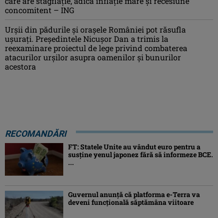
care are stagflație, adică inflație mare și recesiune
concomitent – ING
Urșii din pădurile și orașele României pot răsufla
ușurați. Președintele Nicușor Dan a trimis la
reexaminare proiectul de lege privind combaterea
atacurilor urșilor asupra oamenilor și bunurilor
acestora
RECOMANDĂRI
FT: Statele Unite au vândut euro pentru a
susține yenul japonez fără să informeze BCE.
...
Guvernul anunță că platforma e-Terra va
deveni funcţională săptămâna viitoare