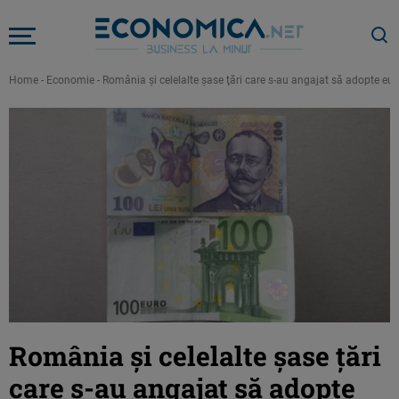
Home
-
Economie
-
România şi celelalte şase ţări care s-au angajat să adopte euro
România şi celelalte şase ţări
care s-au angajat să adopte