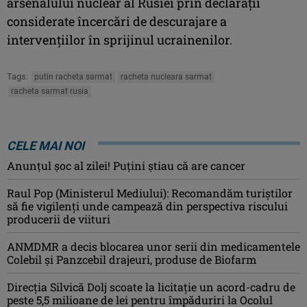
arsenalului nuclear al Rusiei prin declaraţii
considerate încercări de descurajare a
intervenţiilor în sprijinul ucrainenilor.
Tags:
putin racheta sarmat
racheta nucleara sarmat
racheta sarmat rusia
CELE MAI NOI
Anunţul şoc al zilei! Puţini ştiau că are cancer
Raul Pop (Ministerul Mediului): Recomandăm turiştilor
să fie vigilenţi unde campează din perspectiva riscului
producerii de viituri
ANMDMR a decis blocarea unor serii din medicamentele
Colebil și Panzcebil drajeuri, produse de Biofarm
Direcția Silvică Dolj scoate la licitație un acord-cadru de
peste 5,5 milioane de lei pentru împăduriri la Ocolul