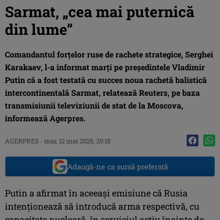
Sarmat, „cea mai puternică
din lume”
Comandantul forţelor ruse de rachete strategice, Serghei
Karakaev, l-a informat marţi pe preşedintele Vladimir
Putin că a fost testată cu succes noua rachetă balistică
intercontinentală Sarmat, relatează Reuters, pe baza
transmisiunii televiziunii de stat de la Moscova,
informează Agerpres.
AGERPRES
-
mar, 12 mai 2026, 20:18
Adaugă-ne ca sursă preferată
Putin a afirmat în aceeaşi emisiune că Rusia
intenţionează să introducă arma respectivă, cu
capacitate nucleară, în serviciul activ înainte de