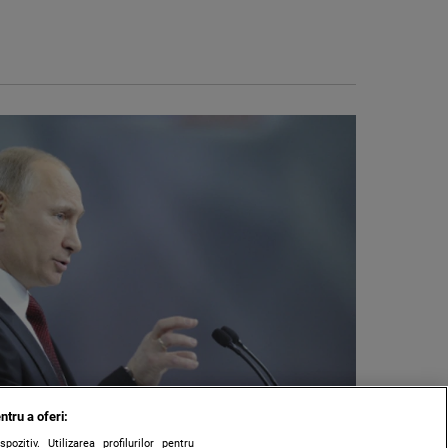
ntru a oferi:
zitiv. Utilizarea profilurilor pentru