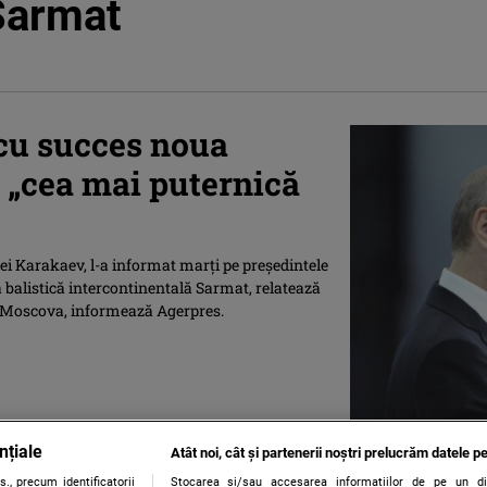
Sarmat
 cu succes noua
, „cea mai puternică
ei Karakaev, l-a informat marţi pe preşedintele
 balistică intercontinentală Sarmat, relatează
la Moscova, informează Agerpres.
nțiale
Atât noi, cât și partenerii noștri prelucrăm datele pe
., precum identificatorii
Stocarea și/sau accesarea informațiilor de pe un dispo