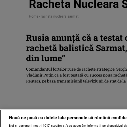
Racheta Nucleara 
Home
-
racheta nucleara sarmat
Rusia anunță că a testat
rachetă balistică Sarmat
din lume”
Comandantul forţelor ruse de rachete strategice, Sergh
Vladimir Putin că a fost testată cu succes noua rachetă
Reuters, pe baza transmisiunii televiziunii de stat de 
Nouă ne pasă ca datele tale personale să rămână confide
Noi și partenerii noștri
1017
stocăm și/sau accesăm informații pe dispozitivul dvs