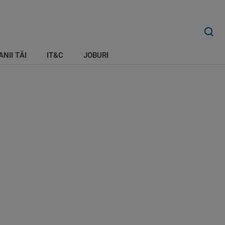
ANII TĂI
IT&C
JOBURI