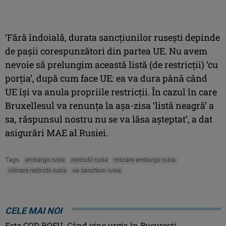
‘Fără îndoială, durata sancţiunilor ruseşti depinde
de paşii corespunzători din partea UE. Nu avem
nevoie să prelungim această listă (de restricţii) ‘cu
porţia’, după cum face UE: ea va dura până când
UE îşi va anula propriile restricţii. În cazul în care
Bruxellesul va renunţa la aşa-zisa ‘listă neagră’ a
sa, răspunsul nostru nu se va lăsa aşteptat’, a dat
asigurări MAE al Rusiei.
Tags:
embargo rusia
restrictii rusia
ridicare embargo rusia
ridicare restrictii rusia
ue sanctiuni rusia
CELE MAI NOI
Este COD ROŞU. Când vine urgia în Bucureşti