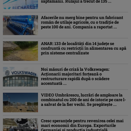
săptămânii. Rulajul a trecut de 135 ...
Afacerile nu merg bine pentru un fabricant
român de utilaje agricole, cu o tradiție de
peste 100 de ani. Compania a raportat ...
ANAR: 133 de localități din 14 județe se
confruntă cu restricții în alimentarea cu apă
prin sisteme centralizate
Noi măsuri de criză la Volkswagen:
Acționarii majoritari forțează o
restructurare rapidă după o scădere
accentuată ...
VIDEO Umbrărescu, lucrări de amploare la
combinatul cu 200 de ani de istorie pe care l-
a salvat de la fier vechi. Se pregătește ...
Cresc speranțele pentru revenirea celei mai
mari economii din Europa. Exporturile
Germaniei și producția industrială ...