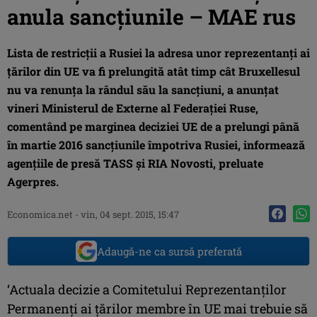
anula sancţiunile – MAE rus
Lista de restricţii a Rusiei la adresa unor reprezentanţi ai
ţărilor din UE va fi prelungită atât timp cât Bruxellesul
nu va renunţa la rândul său la sancţiuni, a anunţat
vineri Ministerul de Externe al Federaţiei Ruse,
comentând pe marginea deciziei UE de a prelungi până
în martie 2016 sancţiunile împotriva Rusiei, informează
agenţiile de presă TASS şi RIA Novosti, preluate
Agerpres.
Economica.net -
vin, 04 sept. 2015, 15:47
Adaugă-ne ca sursă preferată
‘Actuala decizie a Comitetului Reprezentanţilor
Permanenţi ai ţărilor membre în UE mai trebuie să