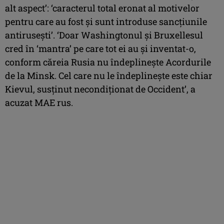
alt aspect’: ‘caracterul total eronat al motivelor
pentru care au fost şi sunt introduse sancţiunile
antiruseşti’. ‘Doar Washingtonul şi Bruxellesul
cred în ‘mantra’ pe care tot ei au şi inventat-o,
conform căreia Rusia nu îndeplineşte Acordurile
de la Minsk. Cel care nu le îndeplineşte este chiar
Kievul, susţinut necondiţionat de Occident’, a
acuzat MAE rus.