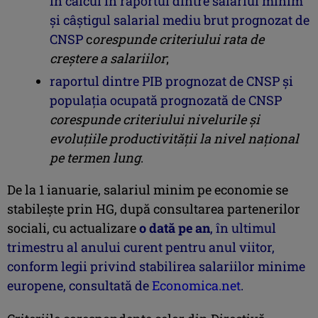
în calcul în raportul dintre salariul minim
şi câştigul salarial mediu brut prognozat de
CNSP
c
orespunde criteriului rata de
creștere a salariilor
;
raportul dintre PIB prognozat de CNSP şi
populaţia ocupată prognozată de CNSP
corespunde criteriului nivelurile și
evoluțiile productivității la nivel național
pe termen lung
.
De la 1 ianuarie, salariul minim pe economie se
stabileşte prin HG, după consultarea partenerilor
sociali, cu actualizare
o dată pe an
, în ultimul
trimestru al anului curent pentru anul viitor,
conform legii privind stabilirea salariilor minime
europene, consultată de
Economica.net
.