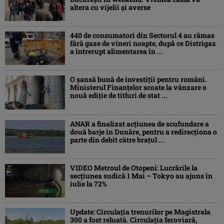
altera cu vijelii și averse
440 de consumatori din Sectorul 4 au rămas
fără gaze de vineri noapte, după ce Distrigaz
a întrerupt alimentarea în ...
O șansă bună de investiții pentru români.
Ministerul Finanțelor scoate la vânzare o
nouă ediție de titluri de stat ...
ANAR a finalizat acțiunea de scufundare a
două barje în Dunăre, pentru a redirecționa o
parte din debit către brațul ...
VIDEO Metroul de Otopeni: Lucrările la
secțiunea sudică 1 Mai – Tokyo au ajuns în
iulie la 72%
Update: Circulația trenurilor pe Magistrala
300 a fost reluată. Circulația feroviară,