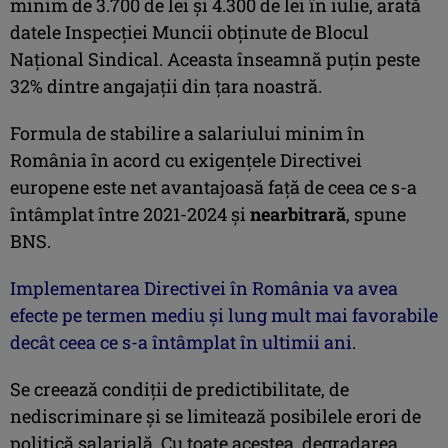
minim de 3.700 de lei şi 4.300 de lei în iulie, arată
datele Inspecţiei Muncii obţinute de Blocul
Naţional Sindical. Aceasta înseamnă puţin peste
32% dintre angajaţii din ţara noastră.
Formula de stabilire a salariului minim în
România în acord cu exigenţele Directivei
europene este net avantajoasă față de ceea ce s-a
întâmplat între 2021-2024 și
nearbitrară
, spune
BNS.
Implementarea Directivei în România va avea
efecte pe termen mediu și lung mult mai favorabile
decât ceea ce s-a întâmplat în ultimii ani
.
Se creează condiții de predictibilitate, de
nediscriminare și se limitează posibilele erori de
politică salarială. Cu toate acestea, degradarea