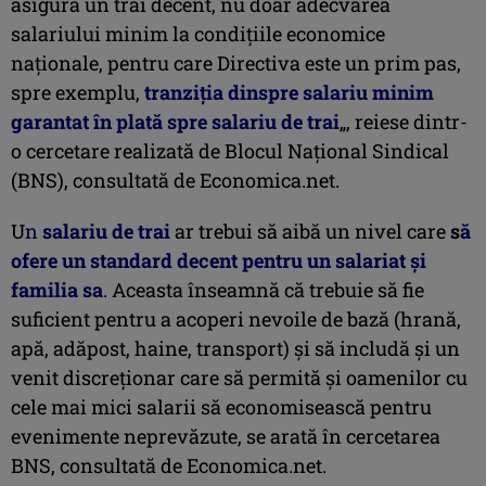
asigura un trai decent, nu doar adecvarea
salariului minim la condițiile economice
naționale, pentru care Directiva este un prim pas,
spre exemplu,
tranziția dinspre salariu minim
garantat în plată spre salariu de trai
„, reiese dintr-
o cercetare realizată de Blocul Naţional Sindical
(BNS), consultată de Economica.net.
U
n
salariu de trai
ar trebui să aibă un nivel care
s
ă
ofere un standard decent pentru
un salariat și
familia sa
. Aceasta înseamnă că trebuie să fie
suficient pentru a acoperi nevoile de bază (hrană,
apă, adăpost, haine, transport) şi să includă şi un
venit discreţionar care să permită și oamenilor cu
cele mai mici salarii să economisească pentru
evenimente neprevăzute, se arată în cercetarea
BNS, consultată de Economica.net.