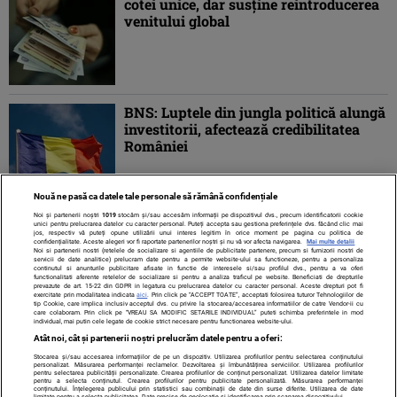
cotei unice, dar susţine reintroducerea
venitului global
BNS: Luptele din jungla politică alungă
investitorii, afectează credibilitatea
României
Nouă ne pasă ca datele tale personale să rămână confidențiale
Noi și partenerii noștri
1019
stocăm și/sau accesăm informații pe dispozitivul dvs., precum identificatorii cookie
unici pentru prelucrarea datelor cu caracter personal. Puteți accepta sau gestiona preferințele dvs. făcând clic mai
jos, respectiv vă puteți opune utilizării unui interes legitim în orice moment pe pagina cu politica de
confidențialitate. Aceste alegeri vor fi raportate partenerilor noștri și nu vă vor afecta navigarea.
Mai multe detalii
Noi si partenerii nostri (retelele de socializare si agentiile de publicitate partenere, precum si furnizorii nostri de
servicii de date analitice) prelucram date pentru a permite website-ului sa functioneze, pentru a personaliza
continutul si anunturile publicitare afisate in functie de interesele si/sau profilul dvs., pentru a va oferi
functionalitati aferente retelelor de socializare si pentru a analiza traficul pe website. Beneficiati de drepturile
prevazute de art. 15-22 din GDPR in legatura cu prelucrarea datelor cu caracter personal. Aceste drepturi pot fi
exercitate prin modalitatea indicata
aici
. Prin click pe “ACCEPT TOATE”, acceptati folosirea tuturor Tehnologiilor de
tip Cookie, care implica inclusiv acceptul dvs. cu privire la stocarea/accesarea informatiilor de catre Vendor-ii cu
care colaboram. Prin click pe “VREAU SA MODIFIC SETARILE INDIVIDUAL” puteti schimba preferintele in mod
individual, mai putin cele legate de cookie strict necesare pentru functionarea website-ului.
Atât noi, cât și partenerii noștri prelucrăm datele pentru a oferi:
Stocarea și/sau accesarea informațiilor de pe un dispozitiv. Utilizarea profilurilor pentru selectarea conținutului
Contact
Despre noi
Termeni și condiții
personalizat. Măsurarea performanței reclamelor. Dezvoltarea și îmbunătățirea serviciilor. Utilizarea profilurilor
pentru selectarea publicității personalizate. Crearea profilurilor de conținut personalizat. Utilizarea datelor limitate
pentru a selecta conținutul. Crearea profilurilor pentru publicitate personalizată. Măsurarea performanței
conținutului. Înțelegerea publicului prin statistici sau combinații de date din surse diferite. Utilizarea de date
limitate pentru a selecta publicitatea. Date precise de geolocație și identificarea prin scanarea dispozitivului.