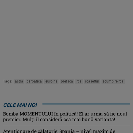
Tags:
astra
carpatica
euroins
pret rca
rca
rca ieftin
scumpire rca
CELE MAI NOI
Bomba MOMENTULUI în politică! El ar urma să fie noul
premier. Mulți îl consideră cea mai bună variantă!
Atenţionare de călătorie: Spania – nivel maxim de