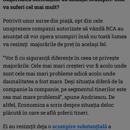
va suferi cel mai mult?
Potrivit unor surse din piaţă, opt din cele
unsprezece companii autorizate să vândă RCA au
anunţat că vor opera scumpiri însă nu toată lumea
va resimţi majorările de preţ în acelaşi fel.
“Vor fi cu siguranţă diferenţe în ceea ce priveşte
majorările. Cele mai mari creşteri vor fi acolo unde
sunt cele mai mari probleme adică acolo unde
daunalitatea a fost mare. Deşi situaţia diferă de la
companie la companie, pe segmentul tinerilor este
cea mai mare problemă”, spune Andriescu. De
altfel, Economica a scris despre situaţia deloc
plăcută în care se află şoferii tineri.
Ei au resimţit deja o
scumpire substanţială
a