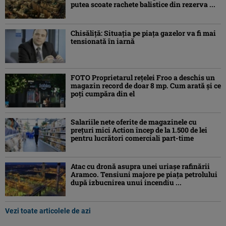
putea scoate rachete balistice din rezerva ...
Chisăliţă: Situaţia pe piaţa gazelor va fi mai
tensionată în iarnă
FOTO Proprietarul rețelei Froo a deschis un
magazin record de doar 8 mp. Cum arată și ce
poți cumpăra din el
Salariile nete oferite de magazinele cu
prețuri mici Action încep de la 1.500 de lei
pentru lucrători comerciali part-time
Atac cu dronă asupra unei uriașe rafinării
Aramco. Tensiuni majore pe piața petrolului
după izbucnirea unui incendiu ...
Vezi toate articolele de azi