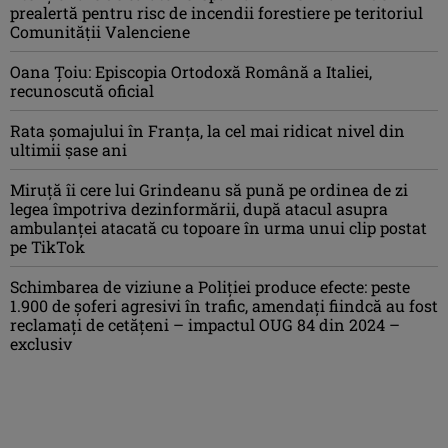
prealertă pentru risc de incendii forestiere pe teritoriul
Comunităţii Valenciene
Oana Ţoiu: Episcopia Ortodoxă Română a Italiei,
recunoscută oficial
Rata şomajului în Franța, la cel mai ridicat nivel din
ultimii şase ani
Miruţă îi cere lui Grindeanu să pună pe ordinea de zi
legea împotriva dezinformării, după atacul asupra
ambulanței atacată cu topoare în urma unui clip postat
pe TikTok
Schimbarea de viziune a Poliţiei produce efecte: peste
1.900 de şoferi agresivi în trafic, amendaţi fiindcă au fost
reclamaţi de cetăţeni – impactul OUG 84 din 2024 –
exclusiv