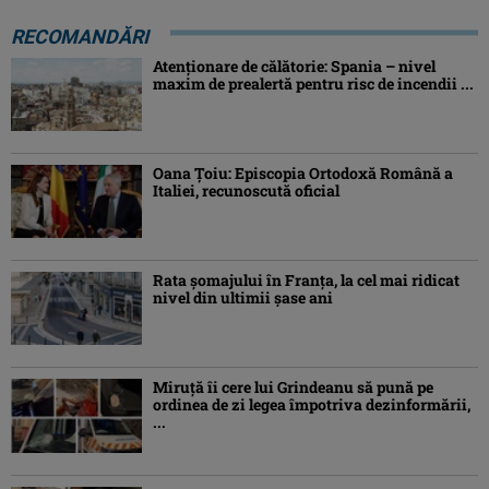
RECOMANDĂRI
Atenţionare de călătorie: Spania – nivel
maxim de prealertă pentru risc de incendii ...
Oana Ţoiu: Episcopia Ortodoxă Română a
Italiei, recunoscută oficial
Rata şomajului în Franța, la cel mai ridicat
nivel din ultimii şase ani
Miruţă îi cere lui Grindeanu să pună pe
ordinea de zi legea împotriva dezinformării,
...