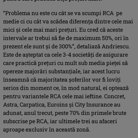
“Problema nu este cu cât se va scumpi RCA pe
medie ci cu cât va scădea diferenţa dintre cele mai
mici şi cele mai mari preţuri. Eu cred că aceste
intervale ar trebui să fie de maximum 50%, ori în
prezent ele sunt şi de 300%”, detaliază Andriescu.
Este de aşteptat ca cele 3-4 societăţi de asigurare
care practică preţuri cu mult sub media pieţei să
opereze majorări substanţiale, iar acest lucru
înseamnă că majoritatea şoferilor vor fi loviţi
serios din moment ce, în mod natural, ei optează
pentru variantele RCA cele mai ieftine. Concret,
Astra, Carpatica, Euroins şi City Insurance au
adunat, anul trecut, peste 70% din primele brute
subscrise pe RCA, iar ultimele trei au afaceri
aproape exclusiv în această zonă.