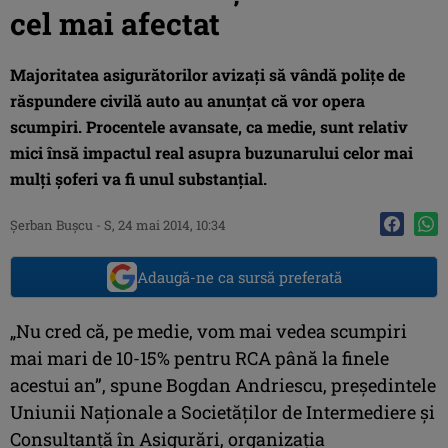
cel mai afectat
Majoritatea asigurătorilor avizaţi să vândă poliţe de
răspundere civilă auto au anunţat că vor opera
scumpiri. Procentele avansate, ca medie, sunt relativ
mici însă impactul real asupra buzunarului celor mai
mulţi şoferi va fi unul substanţial.
Şerban Buşcu
-
S, 24 mai 2014, 10:34
Adaugă-ne ca sursă preferată
„Nu cred că, pe medie, vom mai vedea scumpiri
mai mari de 10-15% pentru RCA până la finele
acestui an”, spune Bogdan Andriescu, preşedintele
Uniunii Naţionale a Societăţilor de Intermediere şi
Consultanţă în Asigurări, organizaţia