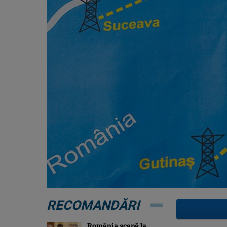
RECOMANDĂRI
România scapă la