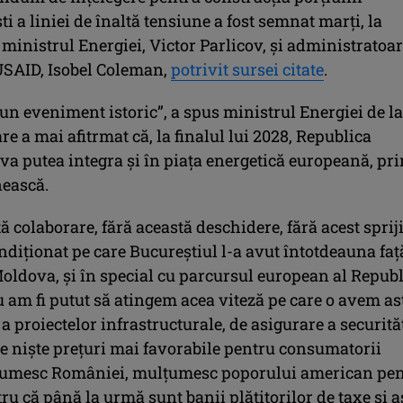
 a liniei de înaltă tensiune a fost semnat marți, la
 ministrul Energiei, Victor Parlicov, și administratoa
USAID, Isobel Coleman,
potrivit sursei citate
.
un eveniment istoric”, a spus ministrul Energiei de la
re a mai afitrmat că, la finalul lui 2028, Republica
va putea integra și în piața energetică europeană, pri
ească.
ă colaborare, fără această deschidere, fără acest sprij
ndiționat pe care Bucureștiul l-a avut întotdeauna faț
oldova, și în special cu parcursul european al Republ
 am fi putut să atingem acea viteză pe care o avem as
 a proiectelor infrastructurale, de asigurare a securită
ne niște prețuri mai favorabile pentru consumatorii
țumesc României, mulțumesc poporului american pe
tru că până la urmă sunt banii plătitorilor de taxe și a