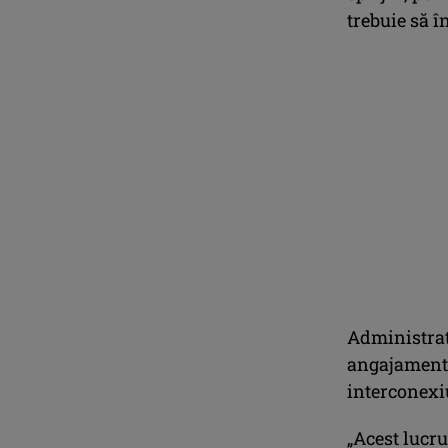
trebuie să î
Administrat
angajamentul
interconexiu
„Acest lucr