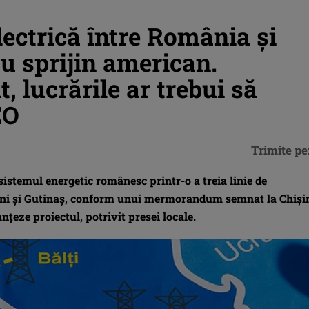
lectrică între România și
u sprijin american.
ucrările ar trebui să
EO
Trimite pe
istemul energetic românesc printr-o a treia linie de
ășeni și Gutinaș, conform unui mermorandum semnat la Chiș
nțeze proiectul, potrivit presei locale.