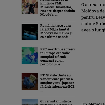
limită de FMI.
O a treia li
Ministrul finanțelor,
Moldova de 
Nazare, despre decizia
Moody’s: ...
pentru Dezvo
stațiile Str
România trece vara
fără FMI, la limită!
avea o lung
Moody’s ne mai dă și
ea o ultimă șansă: ...
PPC se extinde agresiv
în Europa centrală:
cumpără o firmă
germană cu un
portofoliu de ...
FT: Statele Unite au
vândut euro pentru a
susține yenul japonez
fără să informeze BCE.
...
Guvernul anunță că
Un Memorand
platforma e-Terra va