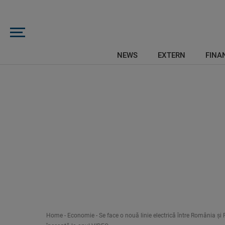
NEWS
EXTERN
FINAN
Home
-
Economie
-
Se face o nouă linie electrică între România ș