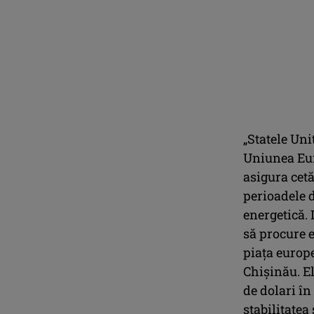
„Statele Uni
Uniunea Eur
asigura cet
perioadele d
energetică.
să procure e
piața europ
Chișinău. El
de dolari în
stabilitatea