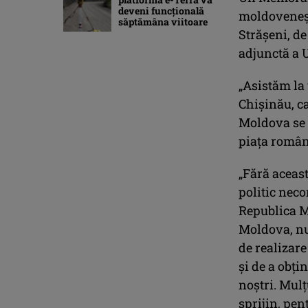
deveni funcţională
moldovenești
săptămâna viitoare
Strășeni, de
adjunctă a 
„Asistăm la 
Chișinău, ca
Moldova se 
piața român
„Fără aceast
politic neco
Republica M
Moldova, nu
de realizare
și de a obți
noștri. Mul
sprijin, pen