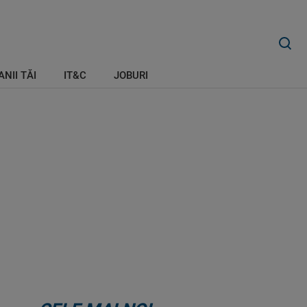
ANII TĂI
IT&C
JOBURI