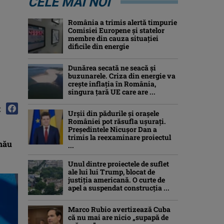
CELE MAI NOI
România a trimis alertă timpurie
Comisiei Europene și statelor
membre din cauza situației
dificile din energie
Dunărea secată ne seacă și
buzunarele. Criza din energie va
crește inflația în România,
singura țară UE care are ...
:
Urșii din pădurile și orașele
României pot răsufla ușurați.
Președintele Nicușor Dan a
trimis la reexaminare proiectul
inău
...
Unul dintre proiectele de suflet
ale lui lui Trump, blocat de
justiția americană. O curte de
apel a suspendat construcția ...
Marco Rubio avertizează Cuba
că nu mai are nicio „supapă de