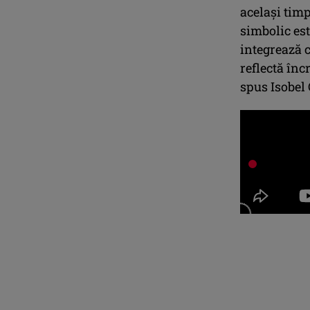
același timp
simbolic es
integrează 
reflectă înc
spus Isobel