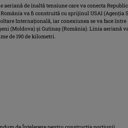
nie aeriană de înaltă tensiune care va conecta Republi
România va fi construită cu sprijinul USAI (Agenția
ltare Internațională, iar conexiunea se va face între
ășeni (Moldova) și Gutinaș (România). Linia aeriană v
ime de 190 de kilometri.
um de Înțelegere pentru construcția porțiunii