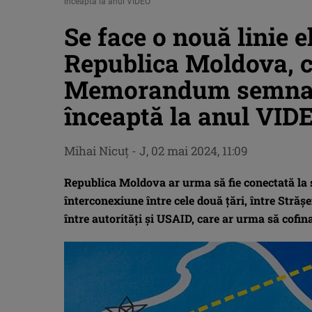
înceaptă la anul VIDEO
Se face o nouă linie e
Republica Moldova, c
Memorandum semnat, l
înceaptă la anul VID
Mihai Nicuţ
-
J, 02 mai 2024, 11:09
Republica Moldova ar urma să fie conectată la s
înterconexiune între cele două țări, între Str
între autorități și USAID, care ar urma să cofina