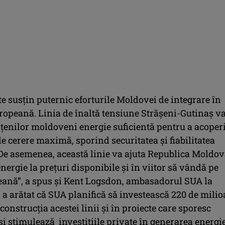
te susțin puternic eforturile Moldovei de integrare în
opeană. Linia de înaltă tensiune Strășeni-Gutinaș v
ățenilor moldoveni energie suficientă pentru a acoper
e cerere maximă, sporind securitatea și fiabilitatea
 De asemenea, această linie va ajuta Republica Moldo
nergie la prețuri disponibile și în viitor să vândă pe
eană”, a spus și Kent Logsdon, ambasadorul SUA la
 a arătat că SUA planifică să investească 220 de mili
 construcția acestei linii și în proiecte care sporesc
 și stimulează investițiile private în generarea energie