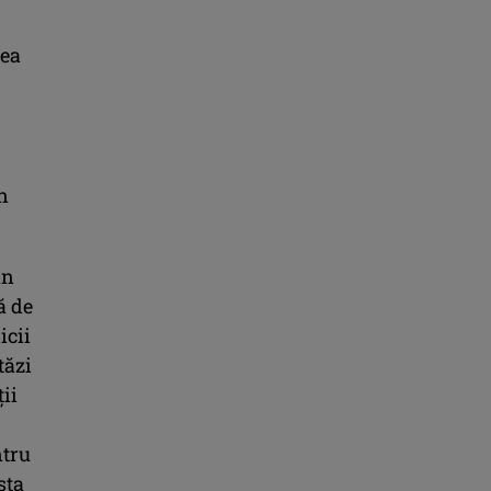
rea
n
in
ă de
icii
tăzi
ții
ntru
sta