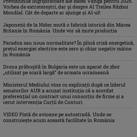
Previziunile îngrijorătoare ale Babei Vanga pentru 2026.
Vorbea de extratereștri, dar și despre Al Treilea Război
Mondial. Cât de departe ar ajunge și AI-ul!
Japonezii de la Nidec mută o fabrică istorică din Marea
Britanie în România. Unde vor să mute producția
Paradox sau noua normalitate? În plină criză energetică,
prețul energiei electrice este zero și chiar negativ mâine
în România
Drona prăbuşită în Bulgaria este un aparat de zbor
„utilizat pe scară largă” de armata ucraineană
Ministerul Mediului vine cu explicații după ce liderul
senatorilor AUR a acuzat instituția că a acordat
preferențial un contract unui consorțiu de firme și a
cerut intervenția Curții de Conturi
VIDEO Pistă de avioane pe autostradă. Unde se
construiește acum această facilitate în România