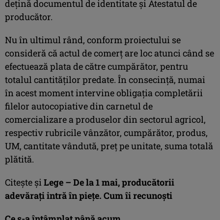
dețină documentul de identitate şi Atestatul de
producător.
Nu în ultimul rând, conform proiectului se
consideră că actul de comerț are loc atunci când se
efectuează plata de către cumpărător, pentru
totalul cantităților predate. În consecinţă, numai
în acest moment intervine obligația completării
filelor autocopiative din carnetul de
comercializare a produselor din sectorul agricol,
respectiv rubricile vânzător, cumpărător, produs,
UM, cantitate vândută, preț pe unitate, suma totală
plătită.
Citeşte şi
Lege – De la 1 mai, producătorii
adevăraţi intră în pieţe. Cum îi recunoşti
Ce s-a întâmplat până acum