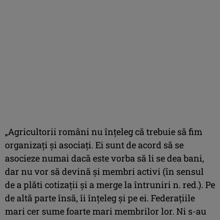
„Agricultorii români nu înţeleg că trebuie să fim
organizaţi şi asociaţi. Ei sunt de acord să se
asocieze numai dacă este vorba să li se dea bani,
dar nu vor să devină şi membri activi (în sensul
de a plăti cotizaţii şi a merge la întruniri n. red.). Pe
de altă parte însă, îi înţeleg şi pe ei. Federaţiile
mari cer sume foarte mari membrilor lor. Ni s-au