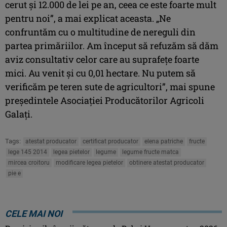
cerut şi 12.000 de lei pe an, ceea ce este foarte mult
pentru noi”, a mai explicat aceasta. „Ne
confruntăm cu o multitudine de nereguli din
partea primăriilor. Am început să refuzăm să dăm
aviz consultativ celor care au suprafeţe foarte
mici. Au venit şi cu 0,01 hectare. Nu putem să
verificăm pe teren sute de agricultori”, mai spune
preşedintele Asociaţiei Producătorilor Agricoli
Galaţi.
Tags:
atestat producator
certificat producator
elena patriche
fructe
lege 145 2014
legea pietelor
legume
legume fructe matca
mircea croitoru
modificare legea pietelor
obtinere atestat producator
pie e
CELE MAI NOI