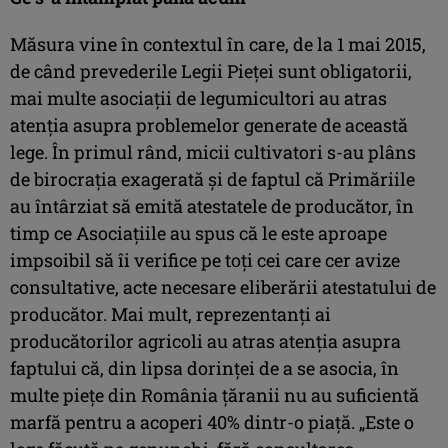
Măsura vine în contextul în care, de la 1 mai 2015,
de când prevederile Legii Pieţei sunt obligatorii,
mai multe asociaţii de legumicultori au atras
atenţia asupra problemelor generate de această
lege. În primul rând, micii cultivatori s-au plâns
de birocraţia exagerată şi de faptul că Primăriile
au întârziat să emită atestatele de producător, în
timp ce Asociaţiile au spus că le este aproape
impsoibil să îi verifice pe toţi cei care cer avize
consultative, acte necesare eliberării atestatului de
producător. Mai mult, reprezentanţi ai
producătorilor agricoli au atras atenţia asupra
faptului că, din lipsa dorinţei de a se asocia, în
multe pieţe din România ţăranii nu au suficientă
marfă pentru a acoperi 40% dintr-o piaţă. „Este o