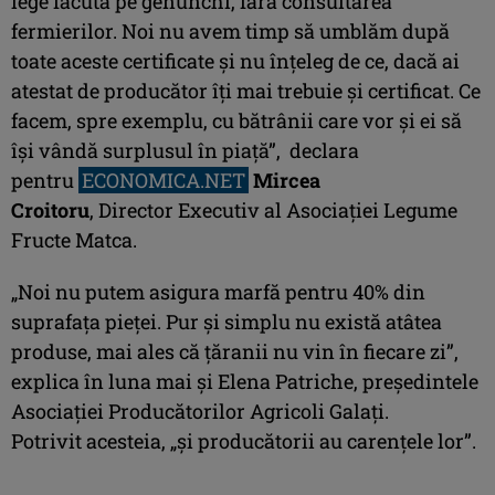
lege făcută pe genunchi, fără consultarea
fermierilor. Noi nu avem timp să umblăm după
toate aceste certificate şi nu înţeleg de ce, dacă ai
atestat de producător îţi mai trebuie şi certificat. Ce
facem, spre exemplu, cu bătrânii care vor şi ei să
îşi vândă surplusul în piaţă”, declara
pentru
ECONOMICA.NET
Mircea
Croitoru
, Director Executiv al Asociaţiei Legume
Fructe Matca.
„Noi nu putem asigura marfă pentru 40% din
suprafaţa pieţei. Pur şi simplu nu există atâtea
produse, mai ales că ţăranii nu vin în fiecare zi”,
explica în luna mai şi Elena Patriche, preşedintele
Asociaţiei Producătorilor Agricoli Galaţi.
Potrivit acesteia, „şi producătorii au carenţele lor”.