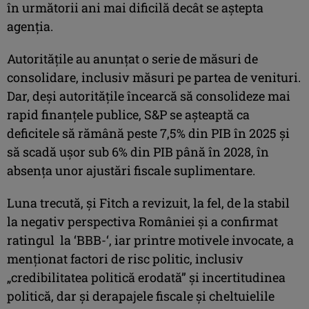
în următorii ani mai dificilă decât se aştepta
agenţia.
Autorităţile au anunţat o serie de măsuri de
consolidare, inclusiv măsuri pe partea de venituri.
Dar, deşi autorităţile încearcă să consolideze mai
rapid finanţele publice, S&P se aşteaptă ca
deficitele să rămână peste 7,5% din PIB în 2025 şi
să scadă uşor sub 6% din PIB până în 2028, în
absenţa unor ajustări fiscale suplimentare.
Luna trecută, și Fitch a revizuit, la fel, de la stabil
la negativ perspectiva României şi a confirmat
ratingul la ‘BBB-‘, iar printre motivele invocate, a
menționat factori de risc politic, inclusiv
„credibilitatea politică erodată” şi incertitudinea
politică, dar şi derapajele fiscale şi cheltuielile