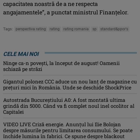
capacitatea noastră de a ne respecta
angajamentele”, a punctat ministrul Finanţelor.
Tags:
perspectiva rating
rating
rating romania
sp
standard&ppor's
CELE MAI NOI
Ninge ca-n povești, la început de august! Oamenii
schiază pe străzi
Gigantul polonez CCC aduce un nou lanț de magazine cu
prețuri mici în România. Unde se deschide ShockPrice
Autostrada Bucureștiului A0: A fost montată ultima
grindă din 5000. Când va fi complet noul inel ocolitor al
Capitalei
VIDEO LIVE Criză energie. Anunțul lui Ilie Bolojan
despre măsurile pentru limitarea consumului. Se poate
închide lumina în fabrici. Ce spune despre blackout