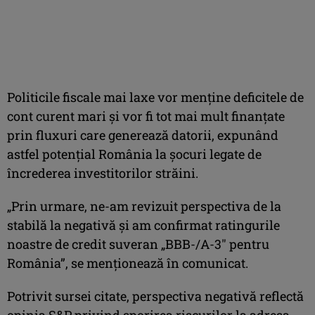
Politicile fiscale mai laxe vor menţine deficitele de
cont curent mari şi vor fi tot mai mult finanţate
prin fluxuri care generează datorii, expunând
astfel potenţial România la şocuri legate de
încrederea investitorilor străini.
„Prin urmare, ne-am revizuit perspectiva de la
stabilă la negativă şi am confirmat ratingurile
noastre de credit suveran „BBB-/A-3″ pentru
România”, se menţionează în comunicat.
Potrivit sursei citate, perspectiva negativă reflectă
opinia S&P privind sporirea riscurilor la adresa