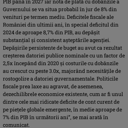
PIB până în 2027 iar nota de plată cu dobânzile a
Guvernului se va situa probabil în jur de 8% din
venituri pe termen mediu. Deficitele fiscale ale
României din ultimii ani, în special deficitul din
2024 de aproape 8,7% din PIB, au depăşit
substanţial şi consistent aşteptările agenţiei.
Depăşirile persistente de buget au avut ca rezultat
creşterea datoriei publice nominale cu un factor de
2,5x începând din 2020 şi costurile cu dobânzile
au crescut cu peste 3.0x, majorând necesităţile de
rostogolire a datoriei guvernamentale. Politicile
fiscale prea laxe au agravat, de asemenea,
dezechilibrele economice existente, cum ar fi unul
dintre cele mai ridicate deficite de cont curent de
pe pieţele globale emergente, în medie aproape de
7% din PIB în următorii ani”, se mai arată în
comunicat.