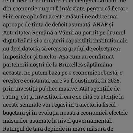
reformele de eliminare a deficienţelor structurale
din economie nu pot fi întârziate, pentru că fiecare
zi în care aplicăm aceste măsuri ne aduce mai
aproape de ţinta de deficit asumată. ANAF şi
Autoritatea Română a Vămii au pornit pe drumul
digitalizării şi a creşterii capacităţii instituţionale,
au deci datoria să crească gradul de colectare a
impozitelor şi taxelor. Aşa cum au confirmat
partenerii noştri de la Bruxelles săptămâna
aceasta, ne putem baza pe o economie robustă, o
creştere constantă, care va fi susţinută, în 2025,
prin investiţii publice masive. Atât agenţiile de
rating, cât şi investitorii care se uită cu atenţie la
aceste semnale vor regăsi în traiectoria fiscal-
bugetară şi în evoluţia noastră economică efectele
măsurilor asumate la nivel guvernamental.
Ratingul de ţară depinde în mare măsură de