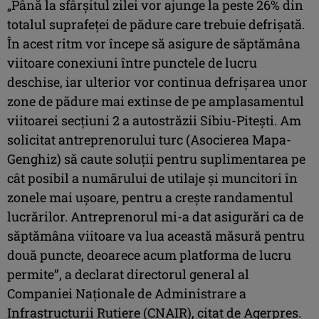
„Până la sfârşitul zilei vor ajunge la peste 26% din
totalul suprafeţei de pădure care trebuie defrişată.
În acest ritm vor începe să asigure de săptămâna
viitoare conexiuni între punctele de lucru
deschise, iar ulterior vor continua defrişarea unor
zone de pădure mai extinse de pe amplasamentul
viitoarei secţiuni 2 a autostrăzii Sibiu-Piteşti. Am
solicitat antreprenorului turc (Asocierea Mapa-
Genghiz) să caute soluţii pentru suplimentarea pe
cât posibil a numărului de utilaje şi muncitori în
zonele mai uşoare, pentru a creşte randamentul
lucrărilor. Antreprenorul mi-a dat asigurări ca de
săptămâna viitoare va lua această măsură pentru
două puncte, deoarece acum platforma de lucru
permite”, a declarat directorul general al
Companiei Naţionale de Administrare a
Infrastructurii Rutiere (CNAIR), citat de Agerpres.