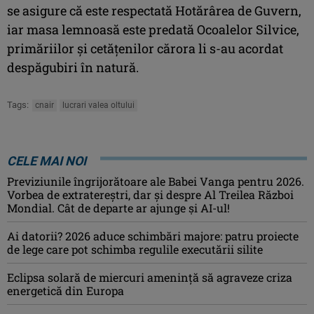
se asigure că este respectată Hotărârea de Guvern,
iar masa lemnoasă este predată Ocoalelor Silvice,
primăriilor şi cetăţenilor cărora li s-au acordat
despăgubiri în natură.
Tags:
cnair
lucrari valea oltului
CELE MAI NOI
Previziunile îngrijorătoare ale Babei Vanga pentru 2026.
Vorbea de extratereștri, dar și despre Al Treilea Război
Mondial. Cât de departe ar ajunge și AI-ul!
Ai datorii? 2026 aduce schimbări majore: patru proiecte
de lege care pot schimba regulile executării silite
Eclipsa solară de miercuri ameninţă să agraveze criza
energetică din Europa