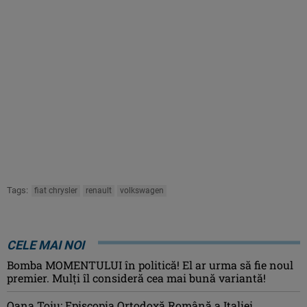
Tags:
fiat chrysler
renault
volkswagen
CELE MAI NOI
Bomba MOMENTULUI în politică! El ar urma să fie noul
premier. Mulți îl consideră cea mai bună variantă!
Oana Ţoiu: Episcopia Ortodoxă Română a Italiei,