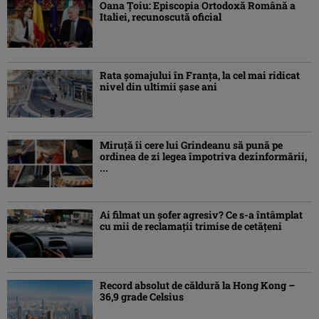
Oana Ţoiu: Episcopia Ortodoxă Română a
Italiei, recunoscută oficial
Rata şomajului în Franța, la cel mai ridicat
nivel din ultimii şase ani
Miruţă îi cere lui Grindeanu să pună pe
ordinea de zi legea împotriva dezinformării,
...
Ai filmat un șofer agresiv? Ce s-a întâmplat
cu mii de reclamații trimise de cetățeni
Record absolut de căldură la Hong Kong –
36,9 grade Celsius