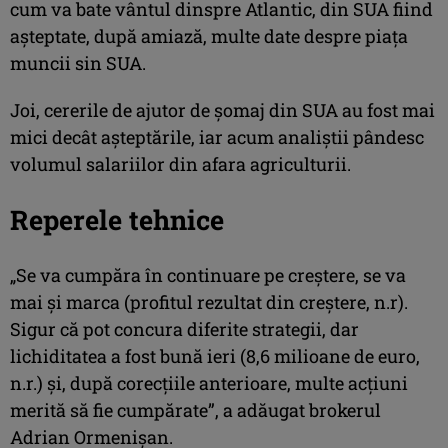
cum va bate vântul dinspre Atlantic, din SUA fiind
aşteptate, după amiază, multe date despre piaţa
muncii sin SUA.
Joi, cererile de ajutor de şomaj din SUA au fost mai
mici decât aşteptările, iar acum analiştii pândesc
volumul salariilor din afara agriculturii.
Reperele tehnice
„Se va cumpăra în continuare pe creştere, se va
mai şi marca (profitul rezultat din creştere, n.r).
Sigur că pot concura diferite strategii, dar
lichiditatea a fost bună ieri (8,6 milioane de euro,
n.r.) şi, după corecţiile anterioare, multe acţiuni
merită să fie cumpărate”, a adăugat brokerul
Adrian Ormenişan.