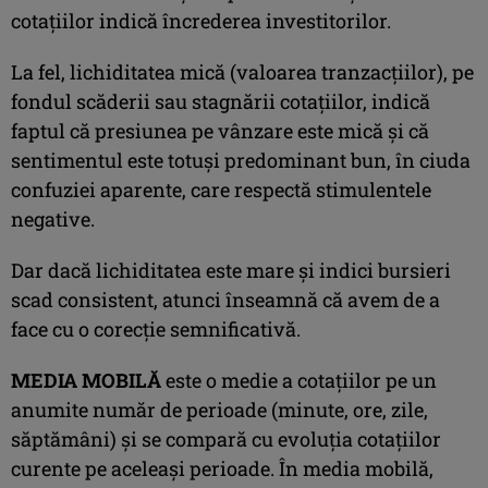
cotaţiilor indică încrederea investitorilor.
La fel, lichiditatea mică (valoarea tranzacţiilor), pe
fondul scăderii sau stagnării cotaţiilor, indică
faptul că presiunea pe vânzare este mică şi că
sentimentul este totuşi predominant bun, în ciuda
confuziei aparente, care respectă stimulentele
negative.
Dar dacă lichiditatea este mare şi indici bursieri
scad consistent, atunci înseamnă că avem de a
face cu o corecţie semnificativă.
MEDIA MOBILĂ
este o medie a cotațiilor pe un
anumite număr de perioade (minute, ore, zile,
săptămâni) și se compară cu evoluția cotațiilor
curente pe aceleași perioade. În media mobilă,