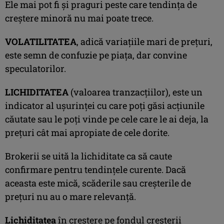
Ele mai pot fi şi praguri peste care tendinţa de
creştere minoră nu mai poate trece.
VOLATILITATEA
, adică variaţiile mari de preţuri,
este semn de confuzie pe piaţa, dar convine
speculatorilor.
LICHIDITATEA
(valoarea tranzacţiilor), este un
indicator al uşurinţei cu care poţi găsi acţiunile
căutate sau le poţi vinde pe cele care le ai deja, la
preţuri cât mai apropiate de cele dorite.
Brokerii se uită la lichiditate ca să caute
confirmare pentru tendinţele curente. Dacă
aceasta este mică, scăderile sau creşterile de
preţuri nu au o mare relevanţă.
Lichiditatea
în creştere pe fondul creşterii