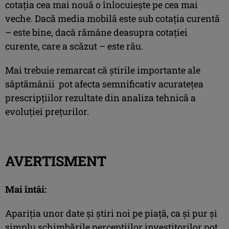
cotația cea mai nouă o înlocuiește pe cea mai
veche. Dacă media mobilă este sub cotația curentă
– este bine, dacă rămâne deasupra cotaţiei
curente, care a scăzut – este rău.
Mai trebuie remarcat că știrile importante ale
săptămânii pot afecta semnificativ acuratețea
prescripțiilor rezultate din analiza tehnică a
evoluției prețurilor.
AVERTISMENT
Mai întâi:
Apariţia unor date şi ştiri noi pe piaţă, ca şi pur şi
simplu schimbările percepţiilor investitorilor pot