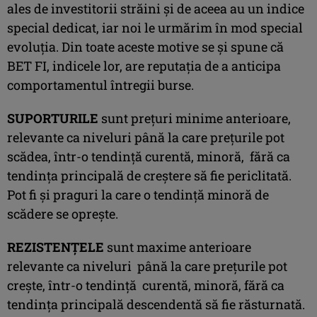
ales de investitorii străini şi de aceea au un indice
special dedicat, iar noi le urmărim în mod special
evoluţia. Din toate aceste motive se şi spune că
BET FI, indicele lor, are reputaţia de a anticipa
comportamentul întregii burse.
SUPORTURILE
sunt preţuri minime anterioare,
relevante ca niveluri până la care preţurile pot
scădea, într-o tendinţă curentă, minoră, fără ca
tendinţa principală de creştere să fie periclitată.
Pot fi şi praguri la care o tendinţă minoră de
scădere se opreşte.
REZISTENŢELE
sunt maxime anterioare
relevante ca niveluri până la care preţurile pot
creşte, într-o tendinţă curentă, minoră, fără ca
tendinţa principală descendentă să fie răsturnată.