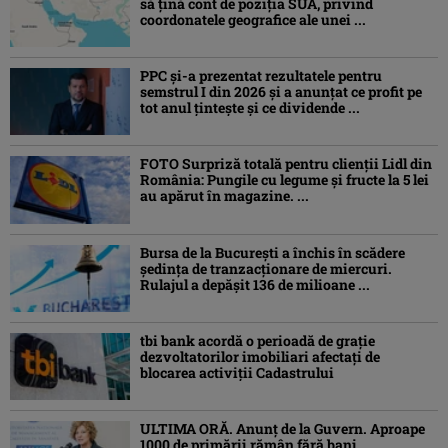
să țină cont de poziția SUA, privind
coordonatele geografice ale unei ...
PPC și-a prezentat rezultatele pentru
semstrul I din 2026 și a anunțat ce profit pe
tot anul țintește și ce dividende ...
FOTO Surpriză totală pentru clienții Lidl din
România: Pungile cu legume și fructe la 5 lei
au apărut în magazine. ...
Bursa de la București a închis în scădere
ședința de tranzacționare de miercuri.
Rulajul a depășit 136 de milioane ...
tbi bank acordă o perioadă de grație
dezvoltatorilor imobiliari afectați de
blocarea activiții Cadastrului
ULTIMA ORĂ. Anunț de la Guvern. Aproape
1000 de primării rămân fără bani.