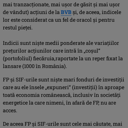
mai tranzacţionate, mai uşor de găsit şi mai uşor
de vândut) acţiuni de la
BVB
şi, de aceea, indicele
lor este considerat ca un fel de oracol şi pentru
restul pieţei.
Indicii sunt nişte medii ponderate ale variaţiilor
preţurilor acţiunilor care intră în „coşul“
(portofoliul) fiecăruia,raportate la un reper fixat la
lansare (1000 în România).
FP şi SIF-urile sunt nişte mari fonduri de investiţii
care au ele însele „expuneri“ (investiţii) în aproape
toată economia românească, inclusiv în societăţi
energetice la care nimeni, în afară de FP, nu are
acces.
De aceea FP şi SIF-urile sunt cele mai căutate, mai