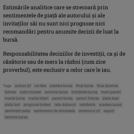
Estimările analitice care se strecoară prin
sentimentele de piaţă ale autorului şi ale
invitaţilor săi nu sunt nici prognoze nici
recomandări pentru anumite decizii de luat la
bursă.
Responsabilitatea deciziilor de investiţii, ca şi de
căsătorie sau de mers la război (cum zice
proverbul), este exclusiv a celor care le iau.
Tags:
actiuni sif
cre tere
crestere brusa
frica bursa
frica lacomie
futures
indici bursieri
lacomie bursa
lichiditate bursa
marii pariori
marile burse
marile listari
pariuri bursa
pariuri futures
piata bear
piata bull
prognoze brokeri
rata dobanzii
rezistenta
scadere bursa
sentiment piata
sentimentul de dimineata
sindromul sif
suport
tentinta bursa