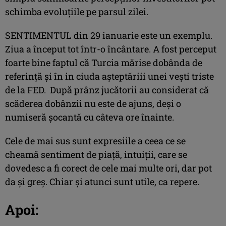
schimba evoluţiile pe parsul zilei.
SENTIMENTUL din 29 ianuarie este un exemplu.
Ziua a început tot într-o încântare. A fost perceput
foarte bine faptul că Turcia mărise dobânda de
referinţă şi în in ciuda aşteptăriii unei veşti triste
de la FED. După prânz jucătorii au considerat că
scăderea dobânzii nu este de ajuns, deşi o
numiseră şocantă cu câteva ore înainte.
Cele de mai sus sunt expresiile a ceea ce se
cheamă sentiment de piaţă, intuiţii, care se
dovedesc a fi corect de cele mai multe ori, dar pot
da şi greş. Chiar şi atunci sunt utile, ca repere.
Apoi: