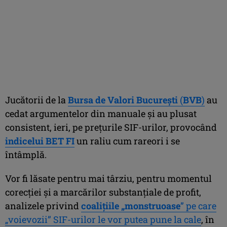
Jucătorii de la
Bursa de Valori Bucureşti
(
BVB
)
au
cedat argumentelor din manuale şi au plusat
consistent, ieri, pe preţurile SIF-urilor, provocând
indicelui BET FI
un raliu cum rareori i se
întâmplă.
Vor fi lăsate pentru mai târziu, pentru momentul
corecţiei şi a marcărilor substanţiale de profit,
analizele privind
coaliţiile „monstruoase
” pe care
„voievozii” SIF-urilor le vor putea pune la cale
, în