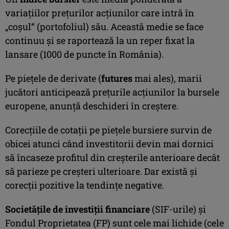
variaţiilor preţurilor acţiunilor care intră în
„coşul“ (portofoliul) său. Această medie se face
continuu şi se raportează la un reper fixat la
lansare (1000 de puncte în România).
Pe pieţele de derivate (
futures
mai ales), marii
jucători anticipează preţurile acţiunilor la bursele
europene, anunţă deschideri în creştere.
Corecţiile de cotaţii pe pieţele bursiere survin de
obicei atunci când investitorii devin mai dornici
să încaseze profitul din creşterile anterioare decât
să parieze pe creşteri ulterioare. Dar există şi
corecţii pozitive la tendinţe negative.
Societăţile de investiţii financiare
(SIF-urile) şi
Fondul Proprietatea (FP) sunt cele mai lichide (cele