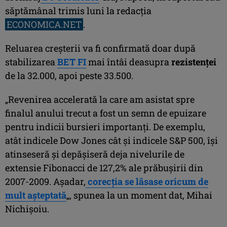
săptămânal trimis luni la redacţia
ECONOMICA.NET
.
Reluarea creşterii va fi confirmată doar după
stabilizarea
BET FI
mai întâi deasupra
rezistenţei
de la 32.000, apoi peste 33.500.
„Revenirea accelerată la care am asistat spre
finalul anului trecut a fost un semn de epuizare
pentru indicii bursieri importanţi. De exemplu,
atât indicele Dow Jones cât și indicele S&P 500, își
atinseseră și depășiseră deja nivelurile de
extensie Fibonacci de 127,2% ale prăbușirii din
2007-2009. Așadar,
corecția se lăsase oricum de
mult așteptată
„, spunea la un moment dat, Mihai
Nichişoiu.