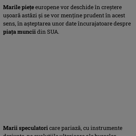
Marile pieţe
europene vor deschide în creştere
uşoară astăzi şi se vor menţine prudent în acest
sens, în aşteptarea unor date încurajatoare despre
piaţa muncii
din SUA.
Marii speculatori
care pariază, cu instrumente
derivate, pe evoluţiile ulterioare ale burselor,