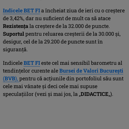
Indicele BET FI
a încheiat ziua de ieri cu o creştere
de 3,42%, dar nu suficient de mult ca să atace
Rezistenţa
la creştere de la 32.000 de puncte.
S
uportul
pentru reluarea creşterii de la 30.000 şi,
desigur, cel de la 29.200 de puncte sunt în
siguranţă.
Indicele
BET FI
este cel mai sensibil barometru al
tendinţelor curente ale
Bursei de Valori Bucureşti
(
BVB
),
pentru că acţiunile din portofoliul său sunt
cele mai vânate şi deci cele mai supuse
speculaţiilor (vezi şi mai jos, la „
DIDACTICE
„).