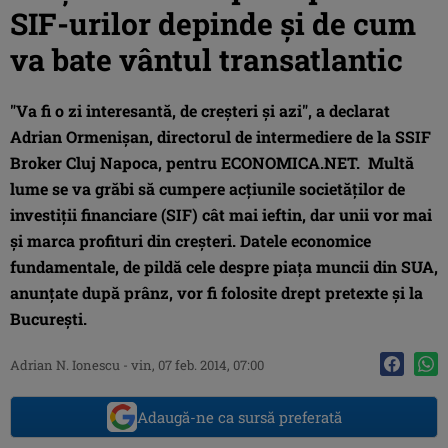
SIF-urilor depinde şi de cum
va bate vântul transatlantic
"Va fi o zi interesantă, de creşteri şi azi", a declarat
Adrian Ormenişan, directorul de intermediere de la SSIF
Broker Cluj Napoca, pentru ECONOMICA.NET. Multă
lume se va grăbi să cumpere acţiunile societăţilor de
investiţii financiare (SIF) cât mai ieftin, dar unii vor mai
şi marca profituri din creşteri. Datele economice
fundamentale, de pildă cele despre piaţa muncii din SUA,
anunţate după prânz, vor fi folosite drept pretexte şi la
Bucureşti.
Adrian N. Ionescu
-
vin, 07 feb. 2014, 07:00
Adaugă-ne ca sursă preferată