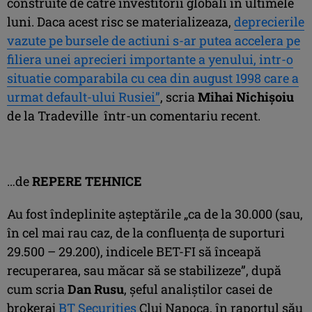
construite de către investitorii globali în ultimele
luni. Daca acest risc se materializeaza,
deprecierile
vazute pe bursele de actiuni s-ar putea accelera pe
filiera unei aprecieri importante a yenului, intr-o
situatie comparabila cu cea din august 1998 care a
urmat default-ului Rusiei”
, scria
Mihai Nichişoiu
de la Tradeville într-un comentariu recent.
…de
REPERE TEHNICE
Au fost îndeplinite aşteptările „ca de la 30.000 (sau,
în cel mai rau caz, de la confluenţa de suporturi
29.500 – 29.200), indicele BET-FI să înceapă
recuperarea, sau măcar să se stabilizeze”, după
cum scria
Dan Rusu
, şeful analiştilor casei de
brokeraj
BT Securities
Cluj Napoca, în raportul său