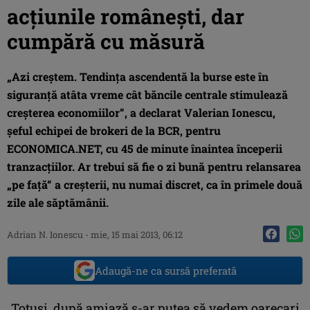
acţiunile româneşti, dar
cumpără cu măsură
„Azi creştem. Tendinţa ascendentă la burse este în
siguranţă atâta vreme cât băncile centrale stimulează
creşterea economiilor“, a declarat Valerian Ionescu,
şeful echipei de brokeri de la BCR, pentru
ECONOMICA.NET, cu 45 de minute înaintea începerii
tranzacţiilor. Ar trebui să fie o zi bună pentru relansarea
„pe faţă“ a creşterii, nu numai discret, ca în primele două
zile ale săptămânii.
Adrian N. Ionescu
-
mie, 15 mai 2013, 06:12
Adaugă-ne ca sursă preferată
„Totuşi, după amiază s-ar putea să vedem oarecari