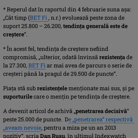
* Reperul dat în raportul din 4 februarie suna aşa:
„Cât timp (
BET Fi
, n.r.) evoluează peste zona de
suport 25.800 – 26.200,
tendinţa generală este de
creştere
“.
* În acest fel, tendinţa de creştere nefiind
compromisă, „ulterior, odată învinsă
rezistenţa
de
la 27.300,
BET Fi
ar mai avea de parcurs o serie de
creşteri până la pragul de 29.500 de puncte“.
Piaţa stă sub
rezistenţele
menţionate mai sus, şi pe
suporturile
care o menţin pe tendinţa de creştere.
A devenit articol de arhivă „
penetrarea decisivă
“
peste 25.000 de puncte. D
e „penetrarea“ respectivă
„aveam nevoie
, pentru a miza pe un an 2013
pozitiv“, scria
Dan Rusu
, în ultimul Indexwatch