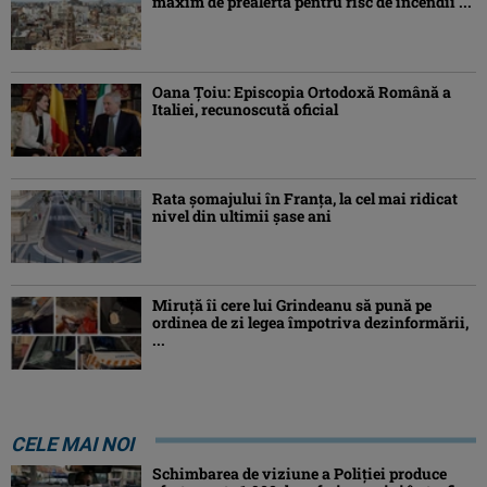
maxim de prealertă pentru risc de incendii ...
Oana Ţoiu: Episcopia Ortodoxă Română a
Italiei, recunoscută oficial
Rata şomajului în Franța, la cel mai ridicat
nivel din ultimii şase ani
Miruţă îi cere lui Grindeanu să pună pe
ordinea de zi legea împotriva dezinformării,
...
CELE MAI NOI
Schimbarea de viziune a Poliţiei produce