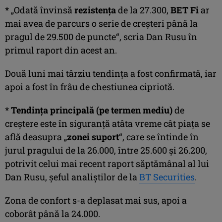
* „Odată învinsă
rezistenţa
de la 27.300,
BET Fi
ar
mai avea de parcurs o serie de creşteri până la
pragul de 29.500 de puncte“, scria Dan Rusu în
primul raport din acest an.
Două luni mai târziu tendinţa a fost confirmată, iar
apoi a fost în frâu de chestiunea cipriotă.
*
Tendinţa principală (pe termen mediu)
de
creştere este în siguranţă atâta vreme cât piaţa se
află deasupra „
zonei suport
“, care se întinde în
jurul pragului de la 26.000, între 25.600 şi 26.200,
potrivit celui mai recent raport săptămânal al lui
Dan Rusu, şeful analiştilor de la
BT Securities
.
Zona de confort s-a deplasat mai sus, apoi a
coborât până la 24.000.