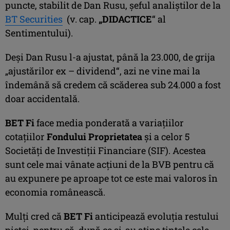
puncte, stabilit de Dan Rusu, şeful analiştilor de la
BT Securities
(v. cap.
„DIDACTICE
“ al
Sentimentului).
Deşi Dan Rusu l-a ajustat, până la 23.000, de grija
„ajustărilor ex – dividend“, azi ne vine mai la
îndemână să credem că scăderea sub 24.000 a fost
doar accidentală.
BET Fi
face media ponderată a variaţiilor
cotaţiilor
Fondului Proprietatea
şi a celor 5
Societăţi de Investiţii Financiare (SIF). Acestea
sunt cele mai vânate acţiuni de la BVB pentru că
au expunere pe aproape tot ce este mai valoros în
economia românească.
Mulţi cred că
BET Fi
anticipează evoluţia restului
pieţei, pentru că, după ce şi-au atins ţintele cele