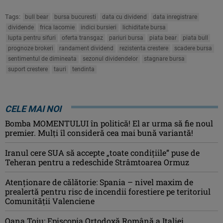
Tags:
bull bear
bursa bucuresti
data cu dividend
data inregistrare
dividende
frica lacomie
indici bursieri
lichiditate bursa
lupta pentru sifuri
oferta transgaz
pariuri bursa
piata bear
piata bull
prognoze brokeri
randament dividend
rezistenta crestere
scadere bursa
sentimentul de dimineata
sezonul dividendelor
stagnare bursa
suport crestere
tauri
tendinta
CELE MAI NOI
Bomba MOMENTULUI în politică! El ar urma să fie noul
premier. Mulți îl consideră cea mai bună variantă!
Iranul cere SUA să accepte „toate condiţiile” puse de
Teheran pentru a redeschide Strâmtoarea Ormuz
Atenţionare de călătorie: Spania – nivel maxim de
prealertă pentru risc de incendii forestiere pe teritoriul
Comunităţii Valenciene
Oana Ţoiu: Episcopia Ortodoxă Română a Italiei,