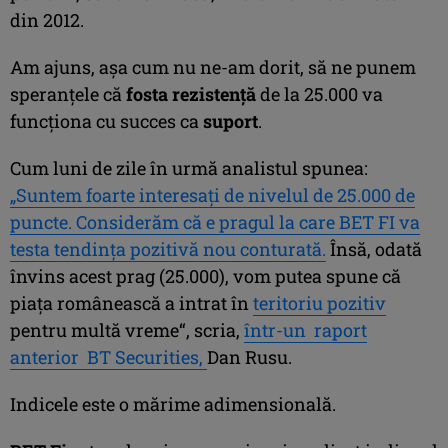
din 2012.
Am ajuns, aşa cum nu ne-am dorit, să ne punem
speranţele că
fosta rezistenţă
de la 25.000 va
funcţiona cu succes ca
suport
.
Cum luni de zile în urmă analistul spunea:
„Suntem foarte interesaţi de nivelul de 25.000 de
puncte. Considerăm că e pragul la care BET FI va
testa tendinţa pozitivă nou conturată.
Însă, odată
învins acest prag (25.000), vom putea spune că
piaţa românească a intrat în
teritoriu pozitiv
pentru multă vreme“, scria,
într-un raport
anterior BT Securities,
Dan Rusu.
Indicele este o mărime adimensională.