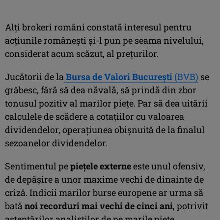
Alţi brokeri români constată interesul pentru
acţiunile româneşti şi-l pun pe seama nivelului,
considerat acum scăzut, al preţurilor.
Jucătorii de la
Bursa de Valori Bucureşti
(BVB)
se
grăbesc, fără să dea năvală, să prindă din zbor
tonusul pozitiv al marilor pieţe. Par să dea uitării
calculele de scădere a cotaţiilor cu valoarea
dividendelor, operaţiunea obişnuită de la finalul
sezoanelor dividendelor.
Sentimentul pe
pieţele externe
este unul ofensiv,
de depăşire a unor maxime vechi de dinainte de
criză. Indicii marilor burse europene ar urma să
bată
noi recorduri mai vechi de cinci ani
, potrivit
aşteptărilor analiştilor de pe marile pieţe.