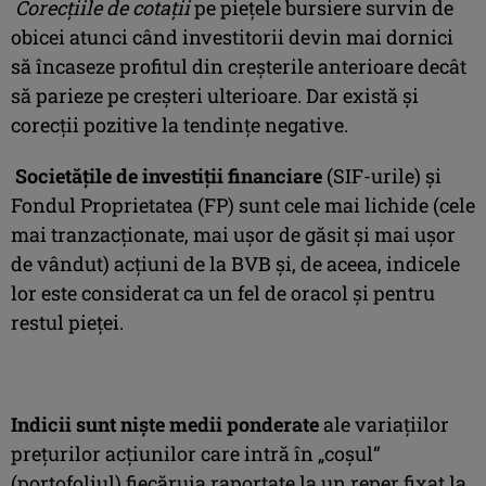
Corecţiile de cotaţii
pe pieţele bursiere survin de
obicei atunci când investitorii devin mai dornici
să încaseze profitul din creşterile anterioare decât
să parieze pe creşteri ulterioare. Dar există şi
corecţii pozitive la tendinţe negative.
Societăţile de investiţii financiare
(SIF-urile) şi
Fondul Proprietatea (FP) sunt cele mai lichide (cele
mai tranzacţionate, mai uşor de găsit şi mai uşor
de vândut) acţiuni de la BVB şi, de aceea, indicele
lor este considerat ca un fel de oracol şi pentru
restul pieţei.
Indicii sunt nişte medii ponderate
ale variaţiilor
preţurilor acţiunilor care intră în „coşul“
(portofoliul) fiecăruia,raportate la un reper fixat la