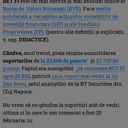
BET Fi
este cel mai nervos şi mai analizat indice al
Bursa de Valori Bucureşti (BVB)
. Face
media
ponderată a variaţiilor acţiunilor societăţilor de
investiţii financiare (SIF) şi ale Fondului
Proprietatea (FP)
. (pentru alte definiţii şi explicaţii,
v. cap.
DIDACTICE).
Cândva,
anul trecut, piaţa reuşise
c
onsolidarea
suporturilor
de
la 23,600 de puncte
“
şi
22.700 de
puncte.
Faptul era susceptibil
„să relanseze BET-FI
spre 25.800
, potrivit
unui raport mai vechi al lui
Dan Rusu,
şeful analiştilor de la BT Securities din
Cluj Napoca.
Nu vrem să ne gândim la suporturi atât de vechi.
ultima zi în care le-am comentat a fost 25
februarie, în: