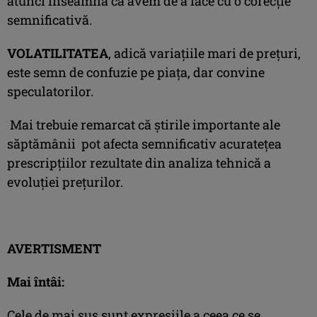
atunci înseamnă că avem de a face cu o corecţie
semnificativă.
VOLATILITATEA
, adică variaţiile mari de preţuri,
este semn de confuzie pe piaţa, dar convine
speculatorilor.
Mai trebuie remarcat că știrile importante ale
săptămânii pot afecta semnificativ acuratețea
prescripțiilor rezultate din analiza tehnică a
evoluției prețurilor.
AVERTISMENT
Mai întâi:
Cele de mai sus sunt expresiile a ceea ce se