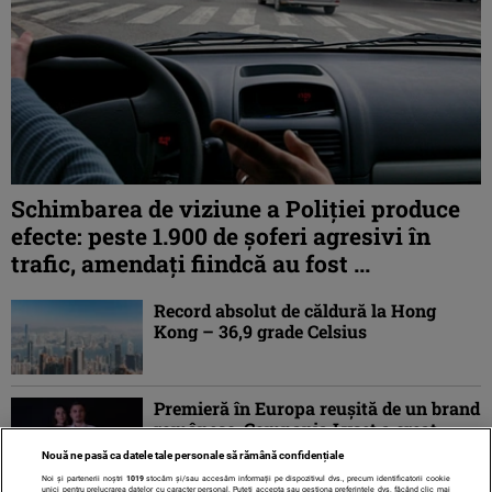
Schimbarea de viziune a Poliţiei produce
efecte: peste 1.900 de şoferi agresivi în
trafic, amendaţi fiindcă au fost ...
Record absolut de căldură la Hong
Kong – 36,9 grade Celsius
Premieră în Europa reușită de un brand
românesc: Compania Lyset a creat
lumina artificială aproape identică cu
Nouă ne pasă ca datele tale personale să rămână confidențiale
cea ...
Noi și partenerii noștri
1019
stocăm și/sau accesăm informații pe dispozitivul dvs., precum identificatorii cookie
unici pentru prelucrarea datelor cu caracter personal. Puteți accepta sau gestiona preferințele dvs. făcând clic mai