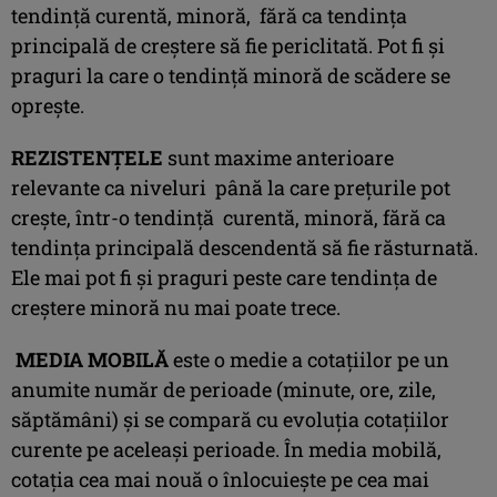
tendinţă curentă, minoră, fără ca tendinţa
principală de creştere să fie periclitată. Pot fi şi
praguri la care o tendinţă minoră de scădere se
opreşte.
REZISTENŢELE
sunt maxime anterioare
relevante ca niveluri până la care preţurile pot
creşte, într-o tendinţă curentă, minoră, fără ca
tendinţa principală descendentă să fie răsturnată.
Ele mai pot fi şi praguri peste care tendinţa de
creştere minoră nu mai poate trece.
MEDIA MOBILĂ
este o medie a cotațiilor pe un
anumite număr de perioade (minute, ore, zile,
săptămâni) și se compară cu evoluția cotațiilor
curente pe aceleași perioade. În media mobilă,
cotația cea mai nouă o înlocuiește pe cea mai