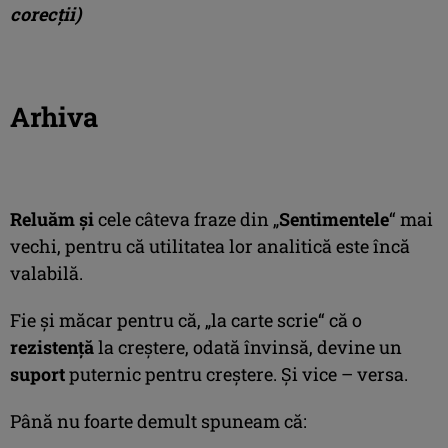
corecţii)
Arhiva
Reluăm şi
cele câteva fraze din „
Sentimentele
“ mai
vechi, pentru că utilitatea lor analitică este încă
valabilă.
Fie şi măcar pentru că, „la carte scrie“ că o
rezistenţă
la creştere, odată învinsă, devine un
suport
puternic pentru creştere. Şi vice – versa.
Până nu foarte demult spuneam că: