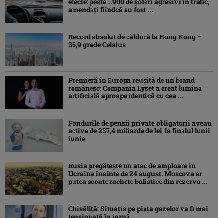
efecte: peste 1.900 de şoferi agresivi în trafic,
amendaţi fiindcă au fost ...
Record absolut de căldură la Hong Kong –
36,9 grade Celsius
Premieră în Europa reușită de un brand
românesc: Compania Lyset a creat lumina
artificială aproape identică cu cea ...
Fondurile de pensii private obligatorii aveau
active de 237,4 miliarde de lei, la finalul lunii
iunie
Rusia pregătește un atac de amploare în
Ucraina înainte de 24 august. Moscova ar
putea scoate rachete balistice din rezerva ...
Chisăliţă: Situaţia pe piaţa gazelor va fi mai
tensionată în iarnă