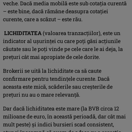
veche. Dacă media mobilă este sub cotația curentă
– este bine, dacă rămâne deasupra cotaţiei
curente, care a scăzut – este rău.
LICHIDITATEA
(valoarea tranzacţiilor), este un
indicator al uşurinţei cu care poţi găsi acţiunile
căutate sau le poţi vinde pe cele care le ai deja, la
preţuri cât mai apropiate de cele dorite.
Brokerii se uită la lichiditate ca să caute
confirmare pentru tendinţele curente. Dacă
aceasta este mică, scăderile sau creşterile de
preţuri nu au o mare relevanţă.
Dar dacă lichiditatea este mare (la BVB circa 12
milioane de euro, în această perioadă, dar cât mai
mult peste) şi indici bursieri scad consistent,