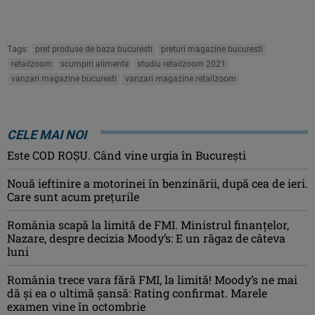
Tags:
pret produse de baza bucuresti
preturi magazine bucuresti
retailzoom
scumpiri alimente
studiu retailzoom 2021
vanzari magazine bucuresti
vanzari magazine retailzoom
CELE MAI NOI
Este COD ROŞU. Când vine urgia în Bucureşti
Nouă ieftinire a motorinei în benzinării, după cea de ieri.
Care sunt acum prețurile
România scapă la limită de FMI. Ministrul finanțelor,
Nazare, despre decizia Moody’s: E un răgaz de câteva
luni
România trece vara fără FMI, la limită! Moody’s ne mai
dă și ea o ultimă șansă: Rating confirmat. Marele
examen vine în octombrie