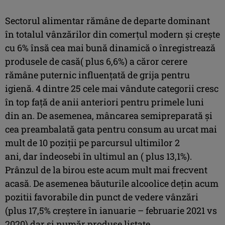
Sectorul alimentar rămâne de departe dominant
în totalul vânzărilor din comerțul modern și crește
cu 6% însă cea mai bună dinamică o înregistrează
produsele de casă( plus 6,6%) a căror cerere
rămâne puternic influențată de grija pentru
igienă. 4 dintre 25 cele mai vândute categorii cresc
în top față de anii anteriori pentru primele luni
din an. De asemenea, mâncarea semipreparată și
cea preambalată gata pentru consum au urcat mai
mult de 10 poziții pe parcursul ultimilor 2
ani, dar îndeosebi în ultimul an ( plus 13,1%).
Prânzul de la birou este acum mult mai frecvent
acasă. De asemenea băuturile alcoolice dețin acum
pozitii favorabile din punct de vedere vânzări
(plus 17,5% creștere în ianuarie – februarie 2021 vs
2020) dar și număr produse listate.