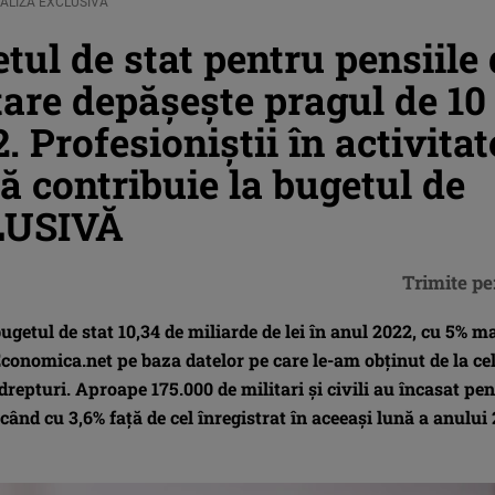
– ANALIZĂ EXCLUSIVĂ
tul de stat pentru pensiile
itare depăşeşte pragul de 10
. Profesioniștii în activitat
rță contribuie la bugetul de
LUSIVĂ
Trimite pe
 bugetul de stat 10,34 de miliarde de lei în anul 2022, cu 5% m
Economica.net pe baza datelor pe care le-am obţinut de la ce
repturi. Aproape 175.000 de militari şi civili au încasat pen
ând cu 3,6% faţă de cel înregistrat în aceeaşi lună a anului 