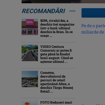
RECOMANDĂRI
BIPA, rivalul dm, a
deschis trei magazine
Pe de o parte
într-o lună: ultimul
miliarde de 
deschis la Bran. În ce
orașe ...
VIDEO Centura
Comarnic ar putea fi
gata până la finalul
lunii august. Când se
așterne ultimul ...
Cometex,
dezvoltatorul de
parcuri de retail
aparținând Altex, a
deschis Târgu Neamț
Retail ...
FOTO Reduceri mari