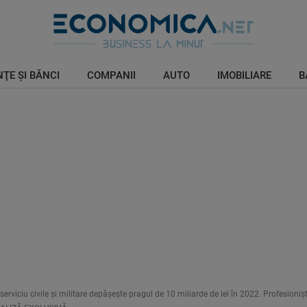
ŢE ŞI BĂNCI
COMPANII
AUTO
IMOBILIARE
B
erviciu civile şi militare depăşeşte pragul de 10 miliarde de lei în 2022. Profesioniști