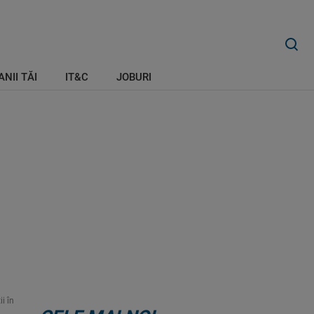
ANII TĂI
IT&C
JOBURI
i în