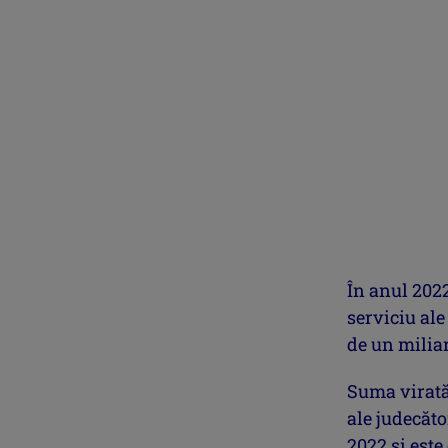
În anul 2022
serviciu ale
de un miliar
Suma virată 
ale judecăto
2022 şi este