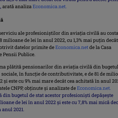
,
arată analiza
Economica.net.
lă
serviciu ale profesioniştilor din aviaţia civilă au costa
9,8 milioane de lei în anul 2022, cu 1,3% mai puţin decât
otrivit datelor primite de
Economica.net
de la Casa
 Pensii Publice.
ma plătită pensionarilor din aviaţia civilă din bugetu
 sociale, în funcţie de contributivitate, e de 81 de mili
22 şi este cu 9% mai mare decât cea achitată în anul 20
atele CNPP, obţinute şi analizate de
Economica.net.
 din bugetul de stat acestor profesionişti depăşeşte
lioane de lei în anul 2022 şi este cu 7,8% mai mică de
n anul 2021.