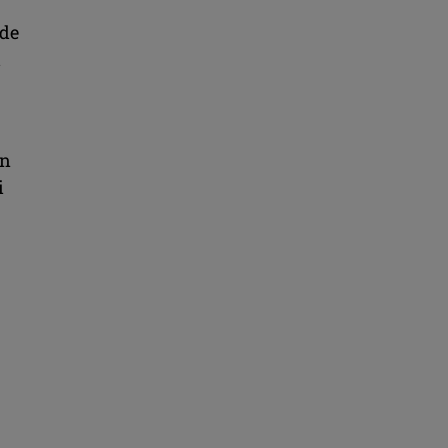
 de
l
în
i