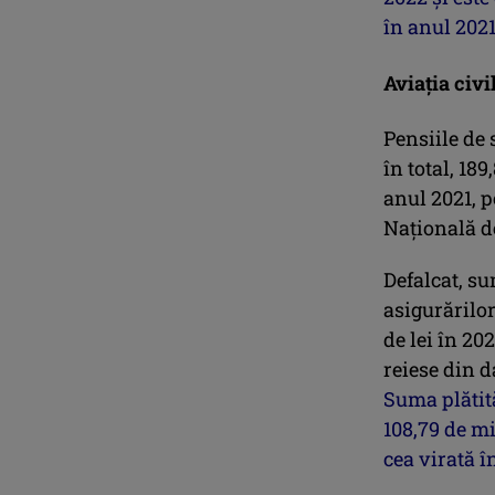
în anul 2021
Aviaţia civi
Pensiile de 
în total, 18
anul 2021, p
Naţională de
Defalcat, su
asigurărilor
de lei în 20
reiese din d
Suma plătită
108,79 de mi
cea virată î