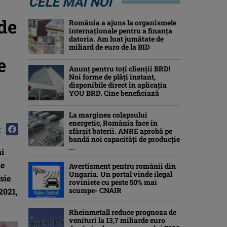
CELE MAI NOI
 de
România a ajuns la organismele
internaționale pentru a finanța
datoria. Am luat jumătate de
miliard de euro de la BID
e
Anunț pentru toți clienții BRD!
Noi forme de plăți instant,
disponibile direct în aplicația
YOU BRD. Cine beneficiază
La marginea colapsului
energetic, România face în
:
sfârșit baterii. ANRE aprobă pe
bandă noi capacități de producție
...
ai
le
Avertisment pentru românii din
Ungaria. Un portal vinde ilegal
sie
roviniete cu peste 50% mai
scumpe- CNAIR
2021,
Rheinmetall reduce prognoza de
venituri la 13,7 miliarde euro