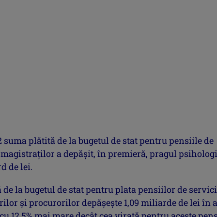
 suma plătită de la bugetul de stat pentru pensiile de
 magistraţilor a depăşit, în premieră, pragul psiholog
d de lei.
de la bugetul de stat pentru plata pensiilor de servic
rilor şi procurorilor depăşeşte 1,09 miliarde de lei în 
 cu 12,5% mai mare decât cea virată pentru aceste pens