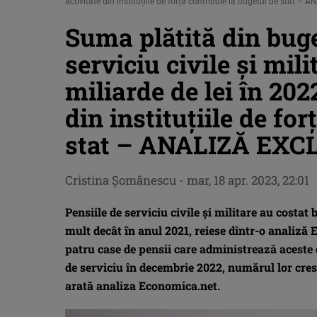
activitate din instituțiile de forță contribuie la bugetul de stat 
Suma plătită din buge
serviciu civile şi mil
miliarde de lei în 2022
din instituțiile de fo
stat – ANALIZĂ EXC
Cristina Şomănescu
-
mar, 18 apr. 2023, 22:01
Pensiile de serviciu civile şi militare au costat
mult decât în anul 2021, reiese dintr-o analiză 
patru case de pensii care administrează aceste d
de serviciu în decembrie 2022, numărul lor cresc
arată analiza Economica.net.