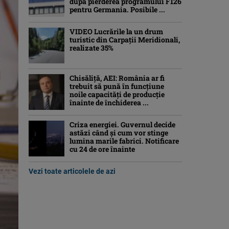
după pierderea programului F126
pentru Germania. Posibile ...
VIDEO Lucrările la un drum
turistic din Carpații Meridionali,
realizate 35%
Chisăliță, AEI: România ar fi
trebuit să pună în funcțiune
noile capacități de producție
înainte de închiderea ...
Criza energiei. Guvernul decide
astăzi când și cum vor stinge
lumina marile fabrici. Notificare
cu 24 de ore înainte
Vezi toate articolele de azi