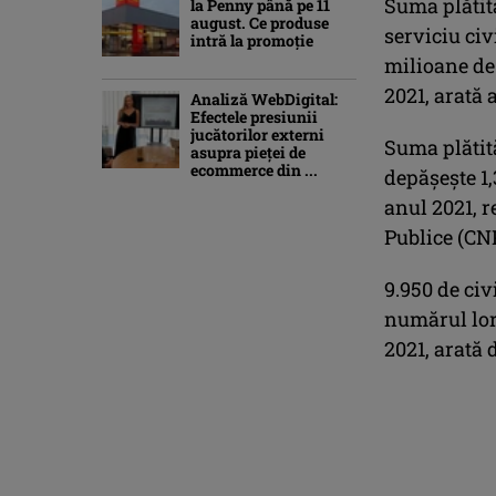
Suma plătită
la Penny până pe 11
august. Ce produse
serviciu civ
intră la promoție
milioane de 
2021, arată
Analiză WebDigital:
Efectele presiunii
jucătorilor externi
Suma plătită
asupra pieței de
ecommerce din ...
depăşeşte 1,
anul 2021, r
Publice (CN
9.950 de civ
numărul lor 
2021, arată 