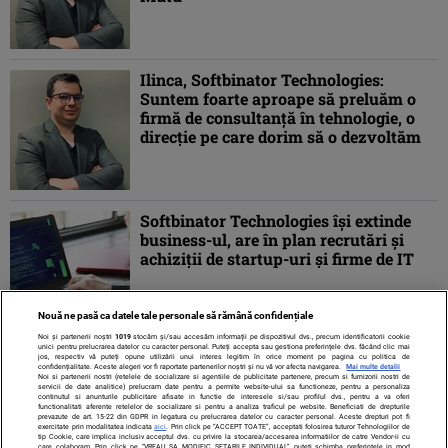
Ilinca, Softbinator Technologies:
Suntem foarte aproape să preluăm o
firmă de consultanţă în tehnologie, o
direcţie pe care dorim să o dezvoltăm
Softbinator Technologies îşi extinde
business-ul, are în plan recrutări şi
achiziţii de startup-uri şi firme de IT
Nouă ne pasă ca datele tale personale să rămână confidențiale
Noi și partenerii noștri
1019
stocăm și/sau accesăm informații pe dispozitivul dvs., precum identificatorii cookie
unici pentru prelucrarea datelor cu caracter personal. Puteți accepta sau gestiona preferințele dvs. făcând clic mai
jos, respectiv vă puteți opune utilizării unui interes legitim în orice moment pe pagina cu politica de
confidențialitate. Aceste alegeri vor fi raportate partenerilor noștri și nu vă vor afecta navigarea.
Mai multe detalii
Noi si partenerii nostri (retelele de socializare si agentiile de publicitate partenere, precum si furnizorii nostri de
servicii de date analitice) prelucram date pentru a permite website-ului sa functioneze, pentru a personaliza
continutul si anunturile publicitare afisate in functie de interesele si/sau profilul dvs., pentru a va oferi
functionalitati aferente retelelor de socializare si pentru a analiza traficul pe website. Beneficiati de drepturile
prevazute de art. 15-22 din GDPR in legatura cu prelucrarea datelor cu caracter personal. Aceste drepturi pot fi
exercitate prin modalitatea indicata
aici
. Prin click pe “ACCEPT TOATE”, acceptati folosirea tuturor Tehnologiilor de
tip Cookie, care implica inclusiv acceptul dvs. cu privire la stocarea/accesarea informatiilor de catre Vendor-ii cu
care colaboram. Prin click pe “VREAU SA MODIFIC SETARILE INDIVIDUAL” puteti schimba preferintele in mod