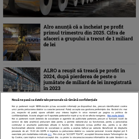
Alro anunță că a încheiat pe profit
primul trimestru din 2025. Cifra de
afaceri a grupului a trecut de 1 miliard
de lei
ALRO a reușit să treacă pe profit în
2024, după pierderea de peste o
jumătate de miliard de lei înregistrată
în 2023
Nouă ne pasă ca datele tale personale să rămână confidențiale
Noi și partenerii noștri
1019
stocăm și/sau accesăm informații pe dispozitivul dvs., precum identificatorii cookie
unici pentru prelucrarea datelor cu caracter personal. Puteți accepta sau gestiona preferințele dvs. făcând clic mai
jos, respectiv vă puteți opune utilizării unui interes legitim în orice moment pe pagina cu politica de
confidențialitate. Aceste alegeri vor fi raportate partenerilor noștri și nu vă vor afecta navigarea.
Mai multe detalii
Noi si partenerii nostri (retelele de socializare si agentiile de publicitate partenere, precum si furnizorii nostri de
servicii de date analitice) prelucram date pentru a permite website-ului sa functioneze, pentru a personaliza
continutul si anunturile publicitare afisate in functie de interesele si/sau profilul dvs., pentru a va oferi
functionalitati aferente retelelor de socializare si pentru a analiza traficul pe website. Beneficiati de drepturile
prevazute de art. 15-22 din GDPR in legatura cu prelucrarea datelor cu caracter personal. Aceste drepturi pot fi
exercitate prin modalitatea indicata
aici
. Prin click pe “ACCEPT TOATE”, acceptati folosirea tuturor Tehnologiilor de
tip Cookie, care implica inclusiv acceptul dvs. cu privire la stocarea/accesarea informatiilor de catre Vendor-ii cu