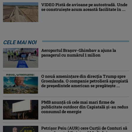
VIDEO Pistă de avioane pe autostradă. Unde
se construiește acum această facilitate în ...
CELE MAI NOI
Aeroportul Brașov-Ghimbav a ajuns la
pasagerul cu numărul 1 milion
O nouă amenințare din direcția Trump spre
Groenlanda. O companie petrolieră apropiată
de președintele american se pregătește ...
PMB anunță că cele mai mari firme de
publicitate outdoor din Capiatală și-au redus
consumul de energie
Petrişor Peiu (AUR) cere Curții de Conturi să